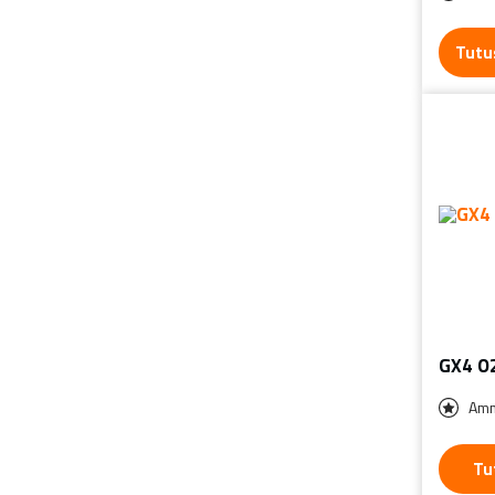
Tutu
GX4 O
Amm
Tu