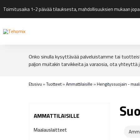
Toimitusaika 1-2 päivää tilauksesta, mahdollisuuksien mukaan jopa
Onko sinulla kysyttävää palveluistamme tai tuotteis
paljon muitakin tarvikkeita ja varaosia, ota yhteyttä j
Etusivu
»
Tuotteet
»
Ammattilaisille
»
Hengityssuojain - maa
Suo
AMMATTILAISILLE
Maalauslaitteet
Amma