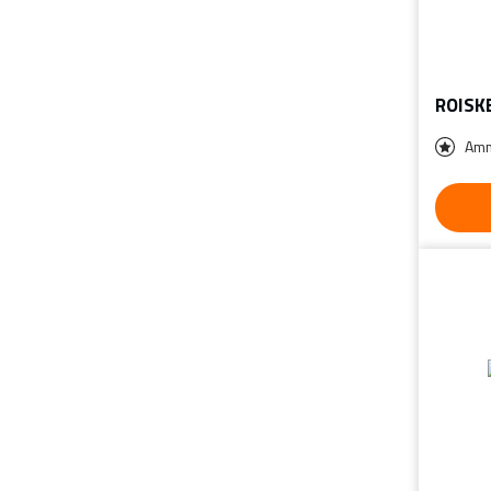
ROISK
Amm