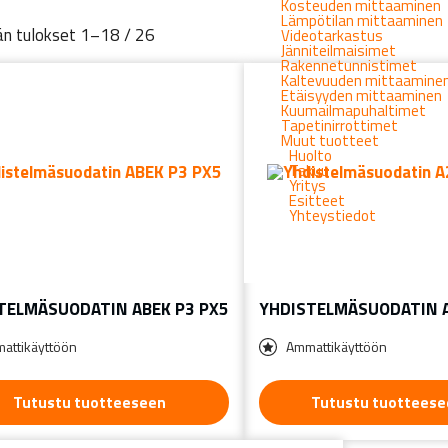
Kosteuden mittaaminen
Lämpötilan mittaaminen
n tulokset 1–18 / 26
Videotarkastus
Jänniteilmaisimet
Rakennetunnistimet
Kaltevuuden mittaamine
Etäisyyden mittaaminen
Kuumailmapuhaltimet
Tapetinirrottimet
Muut tuotteet
Huolto
Takuu
Yritys
Esitteet
Yhteystiedot
TELMÄSUODATIN ABEK P3 PX5
YHDISTELMÄSUODATIN 
attikäyttöön
Ammattikäyttöön
Tutustu tuotteeseen
Tutustu tuotteese