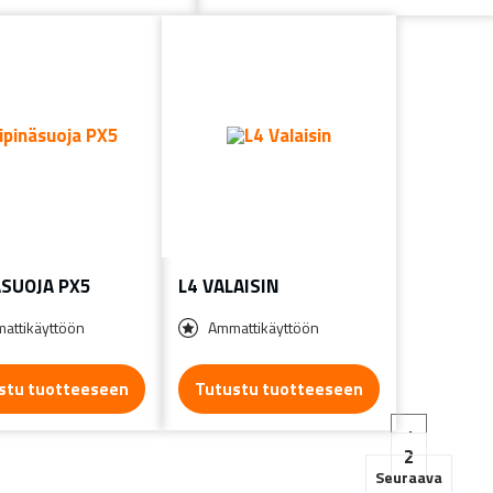
ÄSUOJA PX5
L4 VALAISIN
attikäyttöön
Ammattikäyttöön
stu tuotteeseen
Tutustu tuotteeseen
1
2
Seuraava