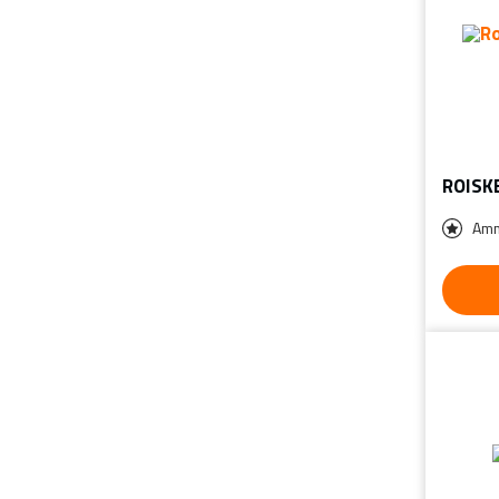
ROISK
Amm