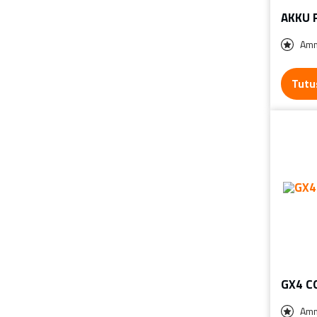
AKKU 
Amm
Tutu
GX4 C
Amm