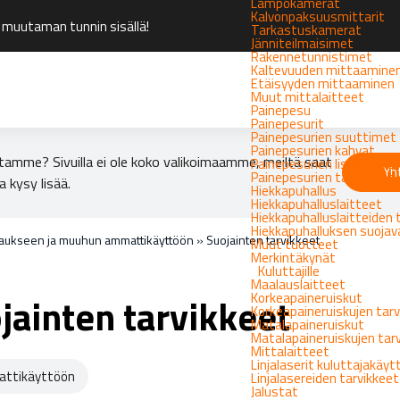
Lämpökamerat
Kalvonpaksuusmittarit
 muutaman tunnin sisällä!
Tarkastuskamerat
Jänniteilmaisimet
Rakennetunnistimet
Kaltevuuden mittaamine
Etäisyyden mittaaminen
Muut mittalaitteet
Painepesu
Painepesurit
Painepesurien suuttimet
Painepesurien kahvat
tamme? Sivuilla ei ole koko valikoimaamme, meiltä saat
Painepesurien lisävarust
Yh
Painepesurien tarvikkeet
a kysy lisää.
Hiekkapuhallus
Hiekkapuhalluslaitteet
Hiekkapuhalluslaitteiden 
Hiekkapuhalluksen suoja
laukseen ja muuhun ammattikäyttöön
»
Suojainten tarvikkeet
Muut tuotteet
Merkintäkynät
Kuluttajille
Maalauslaitteet
Korkeapaineruiskut
jainten tarvikkeet
Korkeapaineruiskujen tarv
Matalapaineruiskut
Matalapaineruiskujen tar
Mittalaitteet
Linjalaserit kuluttajakäy
ttikäyttöön
Linjalasereiden tarvikkeet
Jalustat