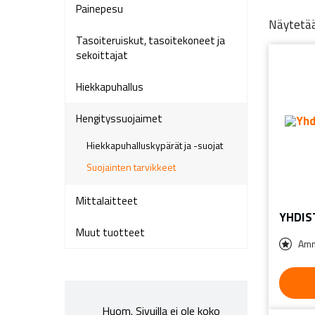
Painepesu
Näytetää
Tasoiteruiskut, tasoitekoneet ja
sekoittajat
Hiekkapuhallus
Hengityssuojaimet
Hiekkapuhalluskypärät ja -suojat
Suojainten tarvikkeet
Mittalaitteet
YHDIS
Muut tuotteet
Amm
Huom. Sivuilla ei ole koko