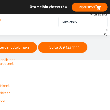
Ota meihin yhteyttä »
Tarjouskori
Mitä etsit?
n
×
eet
teydenottolomake
Soita 029 123 1111
tarvikkeet
varusteet
ikkeet
vikkeet
ttöön