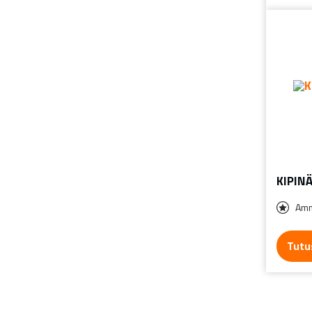
KIPIN
Amm
Tutu