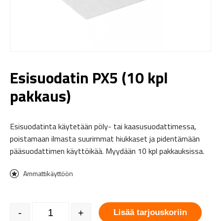
Esisuodatin PX5 (10 kpl
pakkaus)
Esisuodatinta käytetään pöly- tai kaasusuodattimessa,
poistamaan ilmasta suurimmat hiukkaset ja pidentämään
pääsuodattimen käyttöikää. Myydään 10 kpl pakkauksissa.
Ammattikäyttöön
Esisuodatin PX5 (10 kpl pakkaus) määrä
-
+
Lisää tarjouskoriin