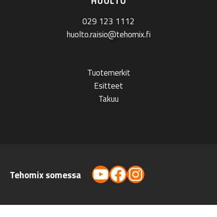
HUOLTO
029 123 1112
huolto.raisio@tehomix.fi
Tuotemerkit
Esitteet
Takuu
YouTube
Facebook
Instagram
Tehomix somessa