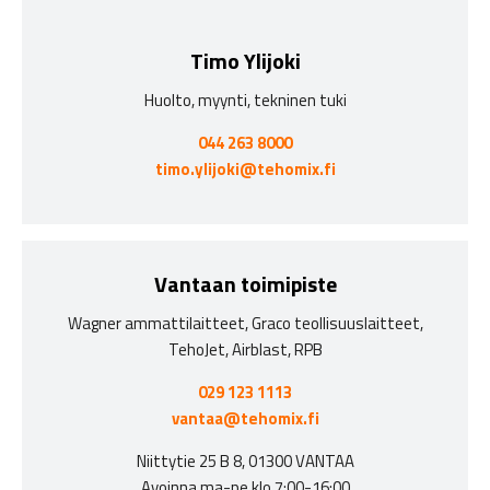
Timo Ylijoki
Huolto, myynti, tekninen tuki
044 263 8000
timo.ylijoki@tehomix.fi
Vantaan toimipiste
Wagner ammattilaitteet, Graco teollisuuslaitteet,
TehoJet, Airblast, RPB
029 123 1113
vantaa@tehomix.fi
Niittytie 25 B 8, 01300 VANTAA
Avoinna ma-pe klo 7:00-16:00