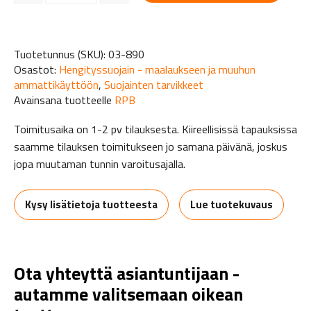
Tuotetunnus (SKU):
03-890
Osastot:
Hengityssuojain - maalaukseen ja muuhun
ammattikäyttöön
,
Suojainten tarvikkeet
Avainsana tuotteelle
RPB
Toimitusaika on 1-2 pv tilauksesta. Kiireellisissä tapauksissa
saamme tilauksen toimitukseen jo samana päivänä, joskus
jopa muutaman tunnin varoitusajalla.
Kysy lisätietoja tuotteesta
Lue tuotekuvaus
Ota yhteyttä asiantuntijaan -
autamme valitsemaan oikean