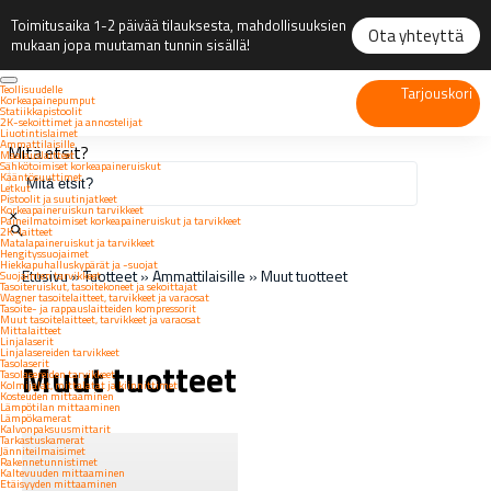
Toimitusaika 1-2 päivää tilauksesta, mahdollisuuksien
Ota yhteyttä
mukaan jopa muutaman tunnin sisällä!
Teollisuudelle
Tarjouskori
Korkeapainepumput
Statiikkapistoolit
2K-sekoittimet ja annostelijat
Liuotintislaimet
Ammattilaisille
Mitä etsit?
Maalauslaitteet
Sähkötoimiset korkeapaineruiskut
Kääntösuuttimet
Letkut
Pistoolit ja suutinjatkeet
Korkeapaineruiskun tarvikkeet
×
Paineilmatoimiset korkeapaineruiskut ja tarvikkeet
2K-laitteet
Matalapaineruiskut ja tarvikkeet
Hengityssuojaimet
Hiekkapuhalluskypärät ja -suojat
Etusivu
»
Tuotteet
»
Ammattilaisille
»
Muut tuotteet
Suojainten tarvikkeet
Tasoiteruiskut, tasoitekoneet ja sekoittajat
Wagner tasoitelaitteet, tarvikkeet ja varaosat
Tasoite- ja rappauslaitteiden kompressorit
Muut tasoitelaitteet, tarvikkeet ja varaosat
Mittalaitteet
Linjalaserit
Linjalasereiden tarvikkeet
Muut tuotteet
Tasolaserit
Tasolasereiden tarvikkeet
Kolmijalat, mittalatat ja kiinnittimet
Kosteuden mittaaminen
Lämpötilan mittaaminen
Lämpökamerat
Kalvonpaksuusmittarit
Tarkastuskamerat
Jänniteilmaisimet
Rakennetunnistimet
Kaltevuuden mittaaminen
Etäisyyden mittaaminen