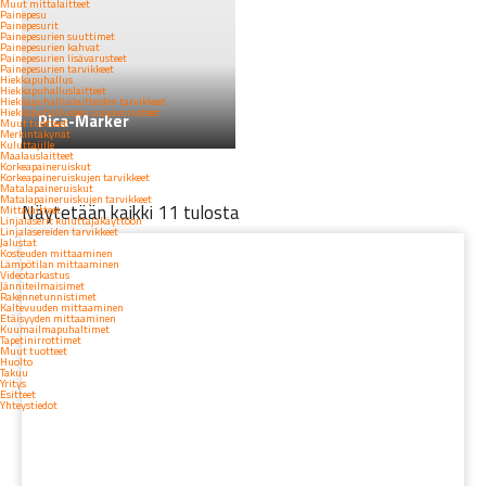
Muut mittalaitteet
Painepesu
Painepesurit
Painepesurien suuttimet
Painepesurien kahvat
Painepesurien lisävarusteet
Painepesurien tarvikkeet
Hiekkapuhallus
Hiekkapuhalluslaitteet
Hiekkapuhalluslaitteiden tarvikkeet
Hiekkapuhalluksen suojavarusteet
Pica-Marker
Muut tuotteet
Merkintäkynät
Kuluttajille
Maalauslaitteet
Korkeapaineruiskut
Korkeapaineruiskujen tarvikkeet
Matalapaineruiskut
Matalapaineruiskujen tarvikkeet
Näytetään kaikki 11 tulosta
Mittalaitteet
Linjalaserit kuluttajakäyttöön
Linjalasereiden tarvikkeet
Jalustat
Kosteuden mittaaminen
Lämpötilan mittaaminen
Videotarkastus
Jänniteilmaisimet
Rakennetunnistimet
Kaltevuuden mittaaminen
Etäisyyden mittaaminen
Kuumailmapuhaltimet
Tapetinirrottimet
Muut tuotteet
Huolto
Takuu
Yritys
Esitteet
Yhteystiedot