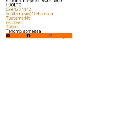
Avoinna ma-pe klo 8:00-16:00
HUOLTO
029 123 1112
huolto.raisio@tehomix.fi
Tuotemerkit
Esitteet
Takuu
Tehomix somessa
YouTube
Facebook
Instagram