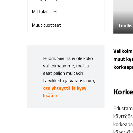
Mittalaitteet
Muut tuotteet
Teollis
Valikoim
Huom. Sivuilla ei ole koko
muut kys
valikoimaamme, meiltä
korkeapa
saat paljon muitakin
tarvikkeita ja varaosia ym,
ota yhteyttä ja kysy
Korke
lisää »
Edustamme
käyttöösi
korkeapa
kääntyä 