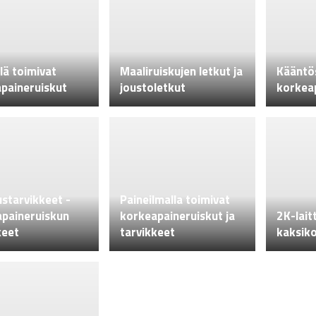
lä toimivat
Maaliruiskujen letkut ja
Kääntö
paineruiskut
joustoletkut
korkeap
starvikkeet -
Paineilmalla toimivat
paineruiskun
korkeapaineruiskut ja
2K-lait
keet
tarvikkeet
kaksik