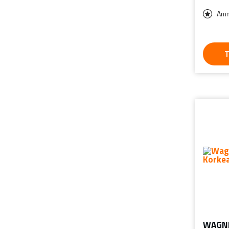
Amm
T
WAGNE