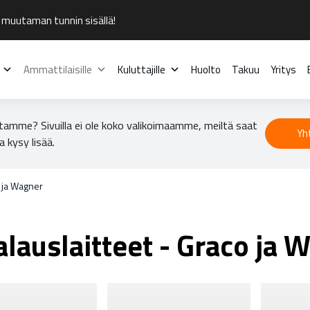
 muutaman tunnin sisällä!
Ammattilaisille
Kuluttajille
Huolto
Takuu
Yritys
tamme? Sivuilla ei ole koko valikoimaamme, meiltä saat
Yh
a kysy lisää.
o ja Wagner
lauslaitteet - Graco ja 