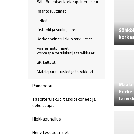
Sähkötoimiset korkeapaineruiskut
Kääntösuuttimet
Letkut
Pistoolit ja suutinjatkeet
Sähköl
korkea
Korkeapaineruiskun tarvikkeet
Paineilmatoimiset
korkeapaineruiskut ja tarvikkeet
2K-laitteet
Matalapaineruiskut ja tarvikkeet
Maalau
Painepesu
Korkea
tarvik
Tasoiteruiskut, tasoitekoneet ja
sekoittajat
Hiekkapuhallus
Hengityssuojaimet