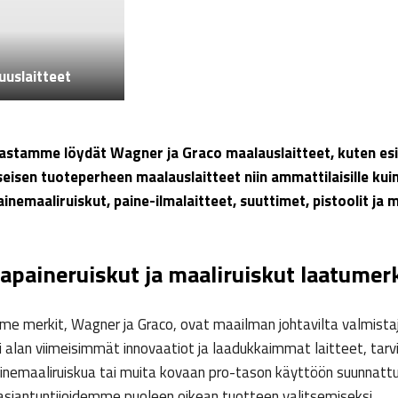
uuslaitteet
astamme löydät Wagner ja Graco maalauslaitteet, kuten esi
eisen tuoteperheen maalauslaitteet niin ammattilaisille kuin
inemaaliruiskut, paine-ilmalaitteet, suuttimet, pistoolit ja 
apaineruiskut ja maaliruiskut laatumerk
 merkit, Wagner ja Graco, ovat maailman johtavilta valmistajilt
 alan viimeisimmät innovaatiot ja laadukkaimmat laitteet, tarv
inemaaliruiskua tai muita kovaan pro-tason käyttöön suunnattu
asiantuntijoidemme puoleen oikean tuotteen valitsemiseksi.