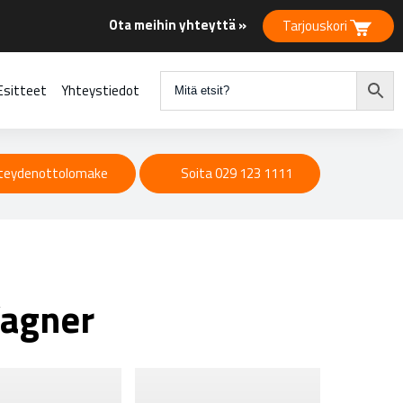
Ota meihin yhteyttä »
Tarjouskori
Esitteet
Yhteystiedot
teydenottolomake
Soita 029 123 1111
Wagner