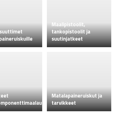
Maalipistoolit,
suuttimet
tankopistoolit ja
aineruiskuille
suutinjatkeet
teet
Matalapaineruiskut ja
omponenttimaalaukseen
tarvikkeet