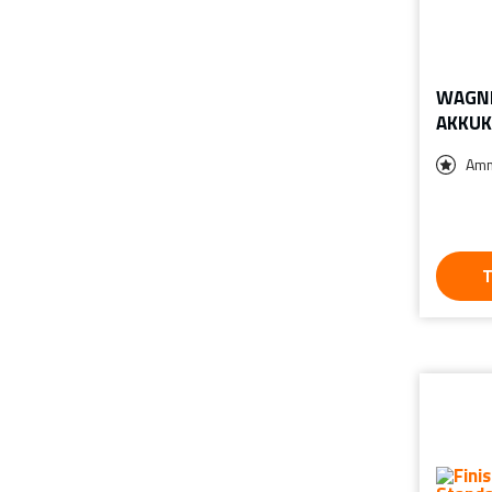
WAGNE
AKKUK
Amm
T