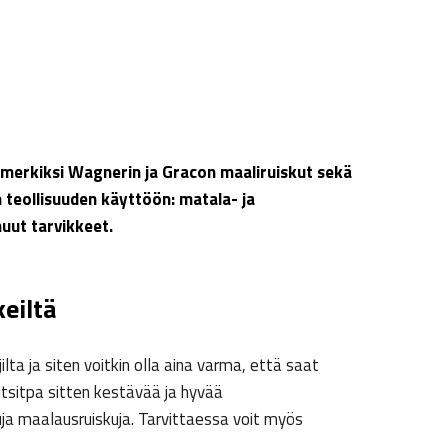
merkiksi Wagnerin ja Gracon maaliruiskut sekä
 teollisuuden käyttöön: matala- ja
muut tarvikkeet.
eiltä
a ja siten voitkin olla aina varma, että saat
itsitpa sitten kestävää ja hyvää
ja maalausruiskuja. Tarvittaessa voit myös