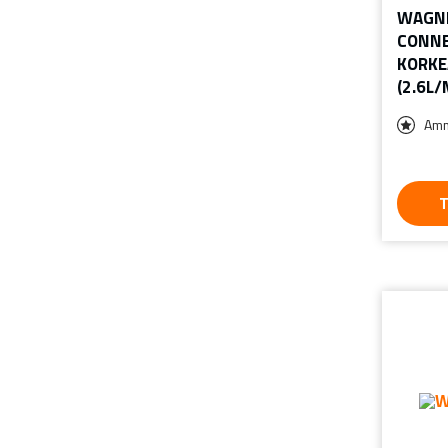
WAGNE
CONN
KORKE
(2.6L/
Amm
T