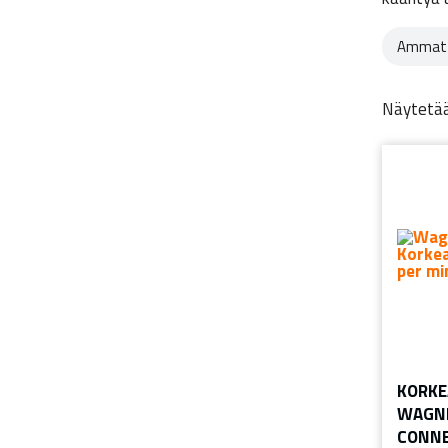
Ammatt
Näytetää
KORKE
WAGNE
CONNE