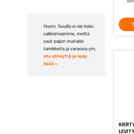
Amm
T
Huom. Sivuilla ei ole koko
valikoimaamme, meiltä
saat paljon muitakin
tarvikkeita ja varaosia ym,
ota yhteyttä ja kysy
lisää »
KIERT
LEVIT