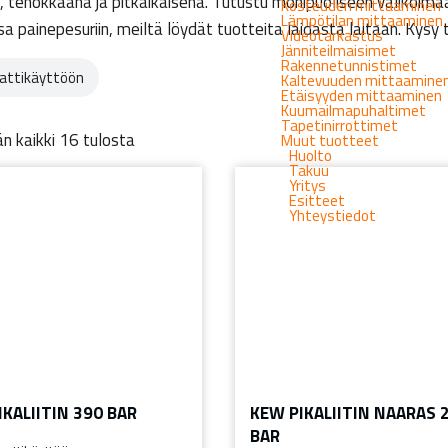
 tehokkaana ja pitkäikäisenä. Tutustu monipuoliseen valikoimaa
Kosteuden mittaaminen
Lämpötilan mittaaminen
sa painepesuriin, meiltä löydät tuotteita laidasta laitaan. Kysy 
Videotarkastus
Jänniteilmaisimet
Rakennetunnistimet
ttikäyttöön
Kaltevuuden mittaamine
Etäisyyden mittaaminen
Kuumailmapuhaltimet
Tapetinirrottimet
n kaikki 16 tulosta
Muut tuotteet
Huolto
Takuu
Yritys
Esitteet
Yhteystiedot
IKALIITIN 390 BAR
KEW PIKALIITIN NAARAS 
BAR