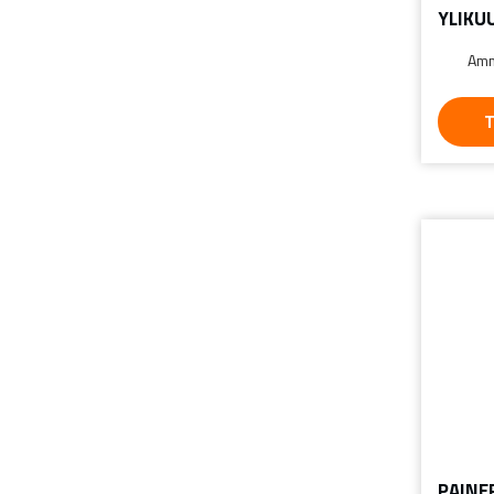
YLIKU
Amm
T
PAINE