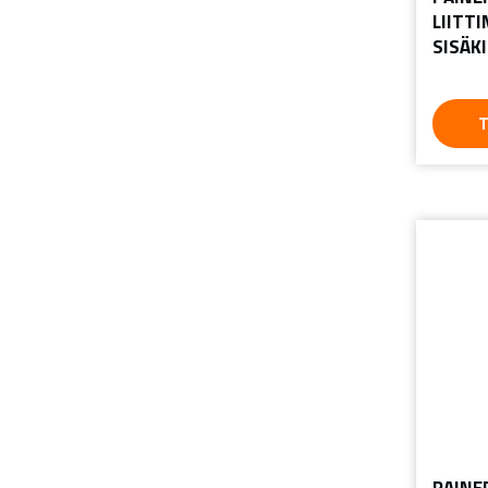
LIITTI
SISÄK
T
PAINE