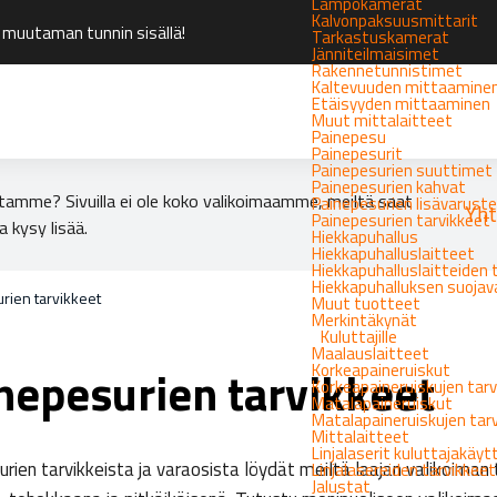
Lämpökamerat
Kalvonpaksuusmittarit
 muutaman tunnin sisällä!
Tarkastuskamerat
Jänniteilmaisimet
Rakennetunnistimet
Kaltevuuden mittaamine
Etäisyyden mittaaminen
Muut mittalaitteet
Painepesu
Painepesurit
Painepesurien suuttimet
Painepesurien kahvat
tamme? Sivuilla ei ole koko valikoimaamme, meiltä saat
Painepesurien lisävarust
Yht
Painepesurien tarvikkeet
a kysy lisää.
Hiekkapuhallus
Hiekkapuhalluslaitteet
Hiekkapuhalluslaitteiden 
Hiekkapuhalluksen suoja
rien tarvikkeet
Muut tuotteet
Merkintäkynät
Kuluttajille
Maalauslaitteet
Korkeapaineruiskut
nepesurien tarvikkeet
Korkeapaineruiskujen tarv
Matalapaineruiskut
Matalapaineruiskujen tar
Mittalaitteet
Linjalaserit kuluttajakäy
rien tarvikkeista ja varaosista löydät meiltä laajan valikoiman
Linjalasereiden tarvikkeet
Jalustat