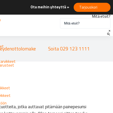
Ota meihin yhteyttä »
Tarjouskori
Mitä etsit?
n
×
eet
eydenottolomake
Soita 029 123 1111
tarvikkeet
varusteet
ikkeet
vikkeet
ttöön
 tuotteita, jotka auttavat pitämään painepesurisi