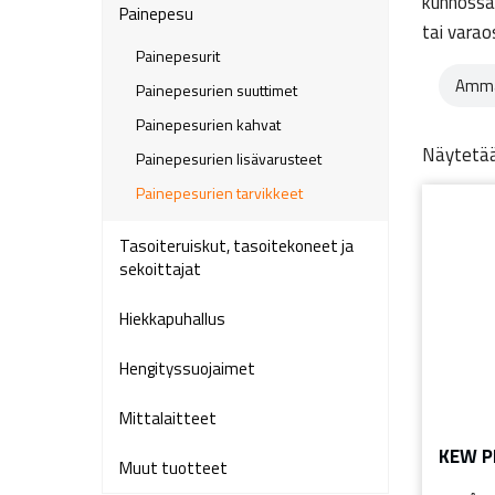
kunnossa,
Painepesu
tai varao
Painepesurit
Amma
Painepesurien suuttimet
Painepesurien kahvat
Näytetää
Painepesurien lisävarusteet
Painepesurien tarvikkeet
Tasoiteruiskut, tasoitekoneet ja
sekoittajat
Hiekkapuhallus
Hengityssuojaimet
Mittalaitteet
KEW P
Muut tuotteet