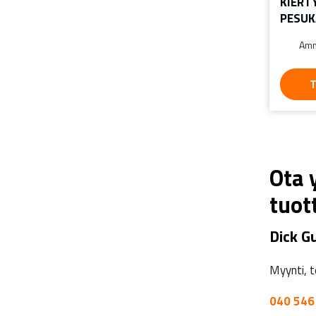
KIERTY
PESUK
Amm
T
Ota 
tuot
Dick G
Myynti, t
040 546