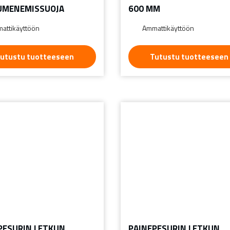
UMENEMISSUOJA
600 MM
attikäyttöön
Ammattikäyttöön
utustu tuotteeseen
Tutustu tuotteeseen
PESURIN LETKUN
PAINEPESURIN LETKUN