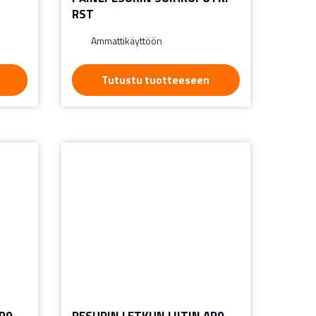
RST
Ammattikäyttöön
Tutustu tuotteeseen
AR9
PESURIN LETKUN LIITIN AR9