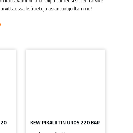
n kattavammin alla. Olipa tarpeesi sitten tarvike
tarvittaessa lisätietoja asiantuntijoiltamme!
n
220
KEW PIKALIITIN UROS 220 BAR