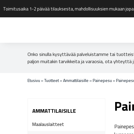
Toimitusaika 1-2 päivää tilauksesta, mahdollisuuksien mukaan jopa
Onko sinulla kysyttävää palveluistamme tai tuotteis
paljon muitakin tarvikkeita ja varaosia, ota yhteyttä j
Etusivu
»
Tuotteet
»
Ammattilaisille
»
Painepesu
»
Painepesu
Pai
AMMATTILAISILLE
Maalauslaitteet
Painepesu