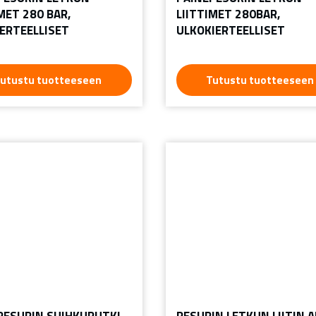
MET 280 BAR,
LIITTIMET 280BAR,
IERTEELLISET
ULKOKIERTEELLISET
utustu tuotteeseen
Tutustu tuotteeseen
PESURIN SUIHKUPUTKI,
PESURIN LETKUN LIITIN 