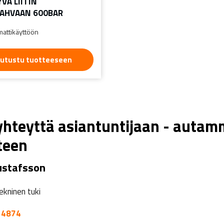
VÄ LIITIN
AHVAAN 600BAR
attikäyttöön
utustu tuotteeseen
yhteyttä asiantuntijaan - autam
teen
ustafsson
ekninen tuki
 4874