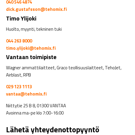
040 546 4874
dick.gustafsson@tehomix.fi
Timo Ylijoki
Huolto, myynti, tekninen tuki
044 263 8000
timo.ylijoki@tehomix.fi
Vantaan toimipiste
Wagner ammattilaitteet, Graco teollisuuslaitteet, TehoJet,
Airblast, RPB
029 123 1113
vantaa@tehomix.fi
Niittytie 25 B 8, 01300 VANTAA
Avoinna ma-pe klo 7:00-16:00
Lähetä yhteydenottopyyntö