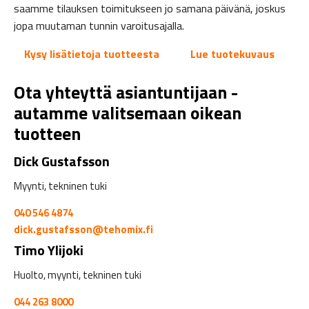
saamme tilauksen toimitukseen jo samana päivänä, joskus
jopa muutaman tunnin varoitusajalla.
Kysy lisätietoja tuotteesta
Lue tuotekuvaus
Ota yhteyttä asiantuntijaan -
autamme valitsemaan oikean
tuotteen
Dick Gustafsson
Myynti, tekninen tuki
040 546 4874
dick.gustafsson@tehomix.fi
Timo Ylijoki
Huolto, myynti, tekninen tuki
044 263 8000