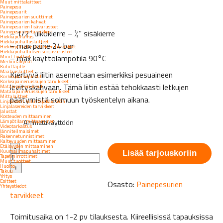
Muut mittalaitteet
Painepesu
Painepesurit
Painepesurien suuttimet
Painepesurien kahvat
Painepesurien lisävarusteet
– 1/2” ulkokierre – ½” sisäkierre
Painepesurien tarvikkeet
Hiekkapuhallus
Hiekkapuhalluslaitteet
– max paine 24 bar
Hiekkapuhalluslaitteiden tarvikkeet
Hiekkapuhalluksen suojavarusteet
– max käyttölämpötila 90°C
Muut tuotteet
Merkintäkynät
Kuluttajille
Maalauslaitteet
Kiertyvä liitin asennetaan esimerkiksi pesuaineen
Korkeapaineruiskut
Korkeapaineruiskujen tarvikkeet
levityskahvaan. Tämä liitin estää tehokkaasti letkujen
Matalapaineruiskut
Matalapaineruiskujen tarvikkeet
Mittalaitteet
päätymistä solmuun työskentelyn aikana.
Linjalaserit kuluttajakäyttöön
Linjalasereiden tarvikkeet
Jalustat
Kosteuden mittaaminen
Lämpötilan mittaaminen
Ammattikäyttöön
Videotarkastus
Jänniteilmaisimet
Rakennetunnistimet
Kaltevuuden mittaaminen
Kiertyvä
Etäisyyden mittaaminen
-
Kuumailmapuhaltimet
liitin
Lisää tarjouskoriin
Tapetinirrottimet
Muut tuotteet
pesuaineen
Huolto
+
levityskahvalle
Takuu
Yritys
määrä
Esitteet
Osasto:
Painepesurien
Yhteystiedot
tarvikkeet
Toimitusaika on 1-2 pv tilauksesta. Kiireellisissä tapauksissa