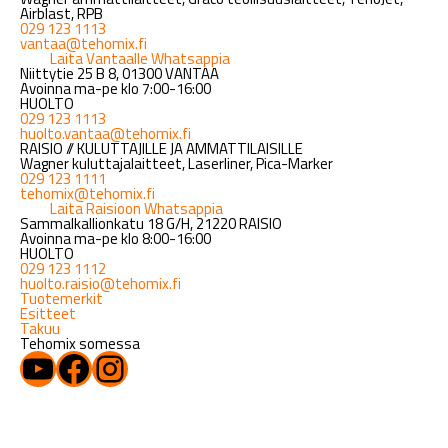
Airblast, RPB
029 123 1113
vantaa@tehomix.fi
Laita Vantaalle Whatsappia
Niittytie 25 B 8, 01300 VANTAA
Avoinna ma-pe klo 7:00-16:00
HUOLTO
029 123 1113
huolto.vantaa@tehomix.fi
RAISIO // KULUTTAJILLE JA AMMATTILAISILLE
Wagner kuluttajalaitteet, Laserliner, Pica-Marker
029 123 1111
tehomix@tehomix.fi
Laita Raisioon Whatsappia
Sammalkallionkatu 18 G/H, 21220 RAISIO
Avoinna ma-pe klo 8:00-16:00
HUOLTO
029 123 1112
huolto.raisio@tehomix.fi
Tuotemerkit
Esitteet
Takuu
Tehomix somessa
YouTube
Facebook
Instagram