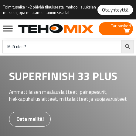
Toimitusaika 1-2 päivää tilauksesta, mahdollisuuksien
Ota yhteyttä
mukaan jopa muutaman tunnin sisällä!
Tarjouskori
SUPERFINISH 33 PLUS
Ammattilaisen maalauslaitteet, painepesurit,
hiekkapuhalluslaitteet, mittalaitteet ja suojavarusteet
Osta meiltä!