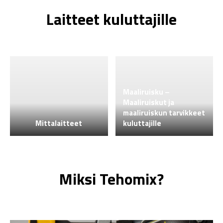
Laitteet kuluttajille
Maaliruisku –
Maaliruiskut ja
maaliruiskun tarvikkeet
Mittalaitteet
kuluttajille
Miksi Tehomix?