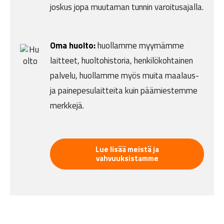
joskus jopa muutaman tunnin varoitusajalla.
Oma huolto:
huollamme myymämme
laitteet, huoltohistoria, henkilökohtainen
palvelu, huollamme myös muita maalaus-
ja painepesulaitteita kuin päämiestemme
merkkejä.
Lue lisää meistä ja
vahvuuksistamme