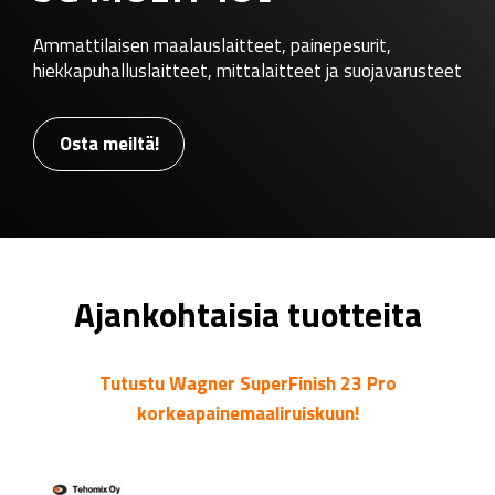
Ammattilaisen maalauslaitteet, painepesurit,
hiekkapuhalluslaitteet, mittalaitteet ja suojavarusteet
Osta meiltä!
Ajankohtaisia tuotteita
Tutustu Wagner SuperFinish 23 Pro
korkeapainemaaliruiskuun!