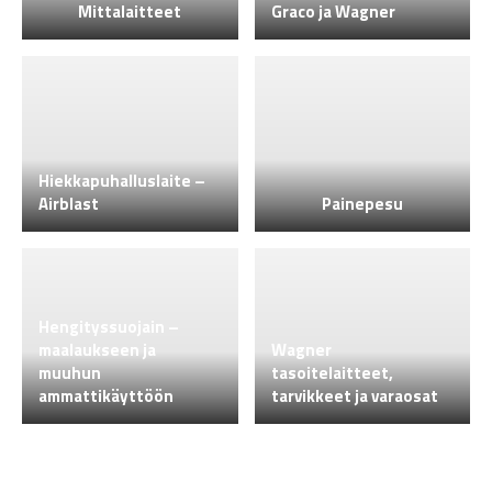
Mittalaitteet
Graco ja Wagner
Hiekkapuhalluslaite –
Airblast
Painepesu
Hengityssuojain –
maalaukseen ja
Wagner
muuhun
tasoitelaitteet,
ammattikäyttöön
tarvikkeet ja varaosat