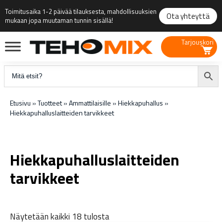
Toimitusaika 1-2 päivää tilauksesta, mahdollisuuksien
Ota yhteyttä
mukaan jopa muutaman tunnin sisällä!
Tarjouskori
Etusivu
»
Tuotteet
»
Ammattilaisille
»
Hiekkapuhallus
»
Hiekkapuhalluslaitteiden tarvikkeet
Hiekkapuhalluslaitteiden
tarvikkeet
Näytetään kaikki 18 tulosta