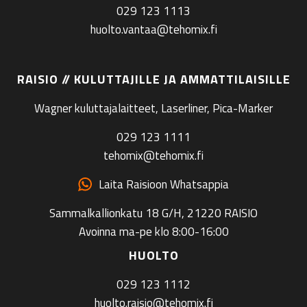
029 123 1113
huolto.vantaa@tehomix.fi
RAISIO // KULUTTAJILLE JA AMMATTILAISILLE
Wagner kuluttajalaitteet, Laserliner, Pica-Marker
029 123 1111
tehomix@tehomix.fi
Laita Raisioon Whatsappia
Sammalkallionkatu 18 G/H, 21220 RAISIO
Avoinna ma-pe klo 8:00-16:00
HUOLTO
029 123 1112
huolto.raisio@tehomix.fi