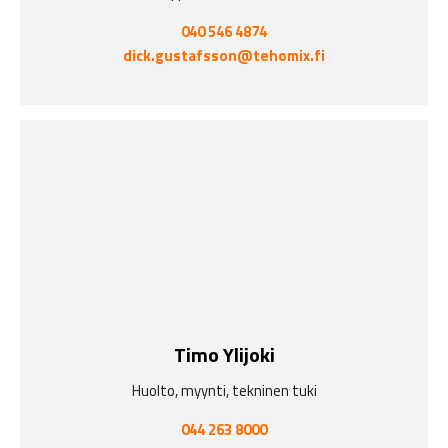
040 546 4874
dick.gustafsson@tehomix.fi
Timo Ylijoki
Huolto, myynti, tekninen tuki
044 263 8000