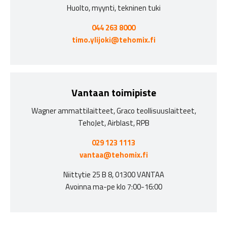
Huolto, myynti, tekninen tuki
044 263 8000
timo.ylijoki@tehomix.fi
Vantaan toimipiste
Wagner ammattilaitteet, Graco teollisuuslaitteet,
TehoJet, Airblast, RPB
029 123 1113
vantaa@tehomix.fi
Niittytie 25 B 8, 01300 VANTAA
Avoinna ma-pe klo 7:00-16:00