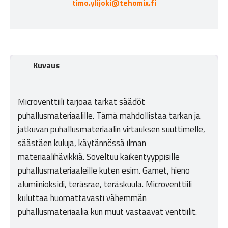
timo.ylijoki@tehomix.fi
Kuvaus
Microventtiili tarjoaa tarkat säädöt
puhallusmateriaalille. Tämä mahdollistaa tarkan ja
jatkuvan puhallusmateriaalin virtauksen suuttimelle,
säästäen kuluja, käytännössä ilman
materiaalihävikkiä. Soveltuu kaikentyyppisille
puhallusmateriaaleille kuten esim. Garnet, hieno
alumiinioksidi, teräsrae, teräskuula. Microventtiili
kuluttaa huomattavasti vähemmän
puhallusmateriaalia kun muut vastaavat venttiilit.