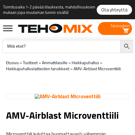
Toimitusaika 1-2 päivää tilauksesta, mahdollisuuksien
Ota yhteyttä
mukaan jopa muutaman tunnin sisällä!
Tarjouskori
Etusivu
»
Tuotteet
»
Ammattilaisille
»
Hiekkapuhallus
»
Hiekkapuhalluslaitteiden tarvikkeet
»
AMV-Airblast Microventtiili
AMV-Airblast Microventtiili
Microventtiili kuluttaa huomattavasti vähemmän