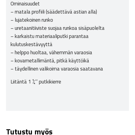
Ominaisuudet
– matala profiili (säädettävä astian alla)
– lujatekoinen runko
– uretaanitiiviste suojaa runkoa sisäpuolelta
– karkaistu materiaaliputki parantaa
kulutuskestävyyttä
– helppo huoltaa, vähemmän varaosia
– kovametallimäntä, pitkä käyttöikä
– täydellinen valikoima varaosia saatavana
Liitäntä 1 ¼’’ putkikierre
Tutustu myös