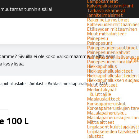
Lämpökamerat
Kalvonpaksuusmittarit
 muutaman tunnin sisällä!
Tarkastuskamerat
Jänniteilmaisimet
Rakennetunnistimet
Kaltevuuden mittaamine
Etäisyyden mittaaminen
Muut mittalaitteet
Painepesu
Painepesurit
Painepesurien suuttimet
Painepesurien kahvat
tamme? Sivuilla ei ole koko valikoimaamme, meiltä saat
Painepesurien lisävarust
Yht
Painepesurien tarvikkeet
a kysy lisää.
Hiekkapuhallus
Hiekkapuhalluslaitteet
Hiekkapuhalluslaitteiden 
Hiekkapuhalluksen suoja
apuhalluslaite - Airblast
»
Airblast hiekkapuhalluslaite 100 L
Muut tuotteet
Merkintäkynät
Kuluttajille
Maalauslaitteet
Korkeapaineruiskut
Korkeapaineruiskujen tarv
Matalapaineruiskut
e 100 L
Matalapaineruiskujen tar
Mittalaitteet
Linjalaserit kuluttajakäy
Linjalasereiden tarvikkeet
Jalustat