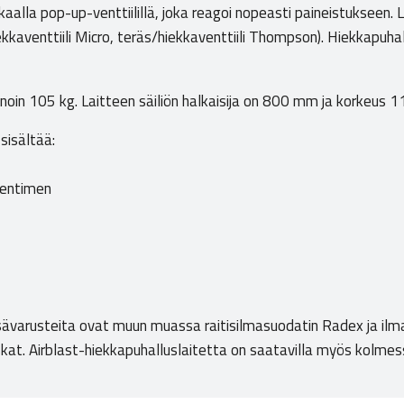
aalla pop-up-venttiilillä, joka reagoi nopeasti paineistukseen. L
 hiekkaventtiili Micro, teräs/hiekkaventtiili Thompson). Hiekkapuh
a noin 105 kg. Laitteen säiliön halkaisija on 800 mm ja korkeus
sisältää:
mentimen
sävarusteita ovat muun muassa raitisilmasuodatin Radex ja ilmale
skat. Airblast-hiekkapuhalluslaitetta on saatavilla myös kolm