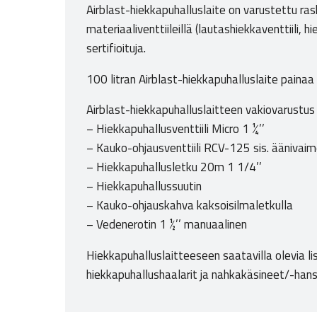
Airblast-hiekkapuhalluslaite on varustettu rask
materiaaliventtiileillä (lautashiekkaventtiili,
sertifioituja.
100 litran Airblast-hiekkapuhalluslaite paina
Airblast-hiekkapuhalluslaitteen vakiovarustus 
– Hiekkapuhallusventtiili Micro 1 ¼’’
– Kauko-ohjausventtiili RCV-125 sis. äänivai
– Hiekkapuhallusletku 20m 1 1/4’’
– Hiekkapuhallussuutin
– Kauko-ohjauskahva kaksoisilmaletkulla
– Vedenerotin 1 ½’’ manuaalinen
Hiekkapuhalluslaitteeseen saatavilla olevia li
hiekkapuhallushaalarit ja nahkakäsineet/-han