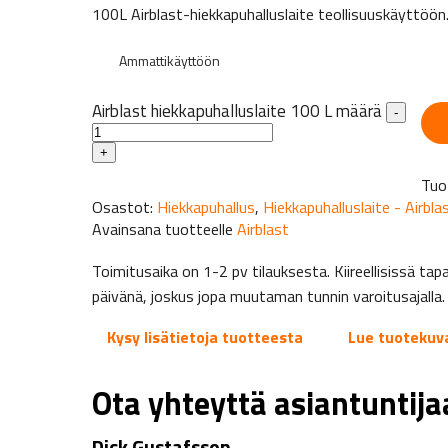
100L Airblast-hiekkapuhalluslaite teollisuuskäyttöön
Ammattikäyttöön
Airblast hiekkapuhalluslaite 100 L määrä
-
+
Tuo
Osastot:
Hiekkapuhallus
,
Hiekkapuhalluslaite - Airbla
Avainsana tuotteelle
Airblast
Toimitusaika on 1-2 pv tilauksesta. Kiireellisissä 
päivänä, joskus jopa muutaman tunnin varoitusajalla.
Kysy lisätietoja tuotteesta
Lue tuotekuv
Ota yhteyttä asiantuntij
Dick Gustafsson