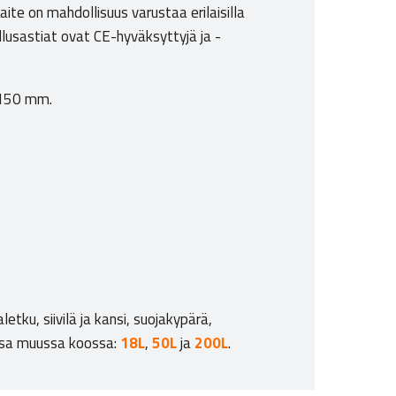
aite on mahdollisuus varustaa erilaisilla
allusastiat ovat CE-hyväksyttyjä ja -
 1150 mm.
tku, siivilä ja kansi, suojakypärä,
essa muussa koossa:
18L
,
50L
ja
200L
.