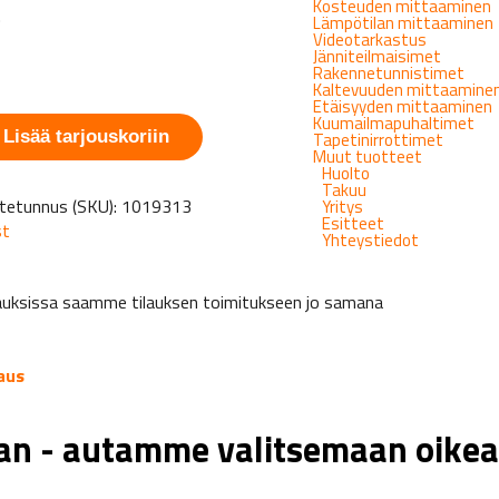
Kosteuden mittaaminen
.
Lämpötilan mittaaminen
Videotarkastus
Jänniteilmaisimet
Rakennetunnistimet
Kaltevuuden mittaamine
Etäisyyden mittaaminen
Kuumailmapuhaltimet
Lisää tarjouskoriin
Tapetinirrottimet
Muut tuotteet
Huolto
Takuu
tetunnus (SKU):
1019313
Yritys
Esitteet
st
Yhteystiedot
tapauksissa saamme tilauksen toimitukseen jo samana
aus
aan - autamme valitsemaan oikea