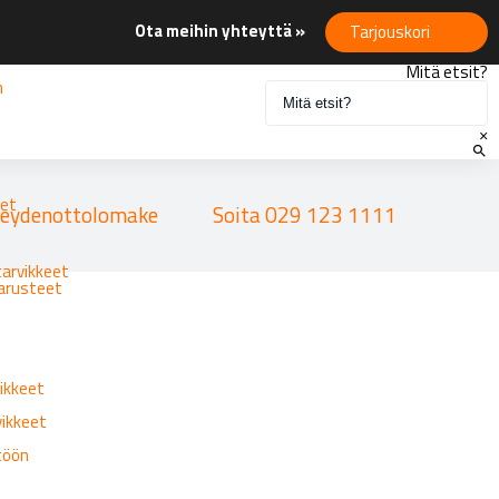
Ota meihin yhteyttä »
Tarjouskori
Mitä etsit?
n
×
eet
eydenottolomake
Soita 029 123 1111
tarvikkeet
varusteet
ikkeet
vikkeet
ttöön