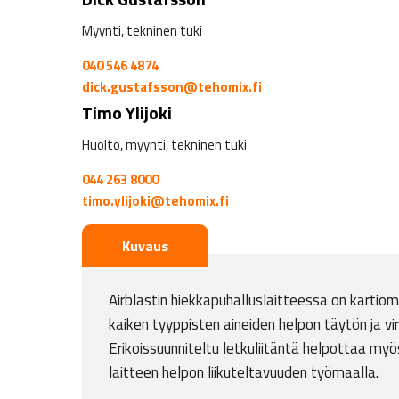
Myynti, tekninen tuki
040 546 4874
dick.gustafsson@tehomix.fi
Timo Ylijoki
Huolto, myynti, tekninen tuki
044 263 8000
timo.ylijoki@tehomix.fi
Kuvaus
Airblastin hiekkapuhalluslaitteessa on kartiom
kaiken tyyppisten aineiden helpon täytön ja vi
Erikoissuunniteltu letkuliitäntä helpottaa my
laitteen helpon liikuteltavuuden työmaalla.