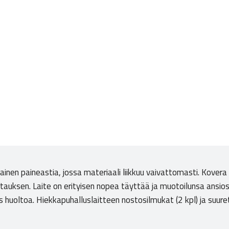
ainen paineastia, jossa materiaali liikkuu vaivattomasti. Kover
rtauksen. Laite on erityisen nopea täyttää ja muotoilunsa ansios
ös huoltoa. Hiekkapuhalluslaitteen nostosilmukat (2 kpl) ja su