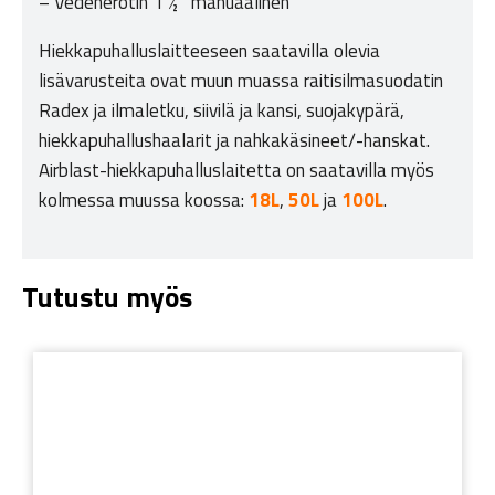
– Vedenerotin 1 ½’’ manuaalinen
Hiekkapuhalluslaitteeseen saatavilla olevia
lisävarusteita ovat muun muassa raitisilmasuodatin
Radex ja ilmaletku, siivilä ja kansi, suojakypärä,
hiekkapuhallushaalarit ja nahkakäsineet/-hanskat.
Airblast-hiekkapuhalluslaitetta on saatavilla myös
kolmessa muussa koossa:
18L
,
50L
ja
100L
.
Tutustu myös