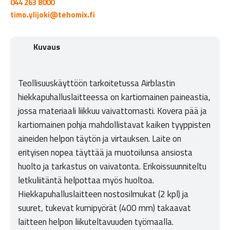
044 263 8000
timo.ylijoki@tehomix.fi
Kuvaus
Teollisuuskäyttöön tarkoitetussa Airblastin
hiekkapuhalluslaitteessa on kartiomainen paineastia,
jossa materiaali liikkuu vaivattomasti. Kovera pää ja
kartiomainen pohja mahdollistavat kaiken tyyppisten
aineiden helpon täytön ja virtauksen. Laite on
erityisen nopea täyttää ja muotoilunsa ansiosta
huolto ja tarkastus on vaivatonta. Erikoissuunniteltu
letkuliitäntä helpottaa myös huoltoa.
Hiekkapuhalluslaitteen nostosilmukat (2 kpl) ja
suuret, tukevat kumipyörät (400 mm) takaavat
laitteen helpon liikuteltavuuden työmaalla.