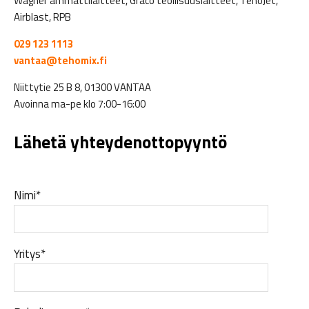
Wagner ammattilaitteet, Graco teollisuuslaitteet, TehoJet,
Airblast, RPB
029 123 1113
vantaa@tehomix.fi
Niittytie 25 B 8, 01300 VANTAA
Avoinna ma-pe klo 7:00-16:00
Lähetä yhteydenottopyyntö
Nimi*
Yritys*