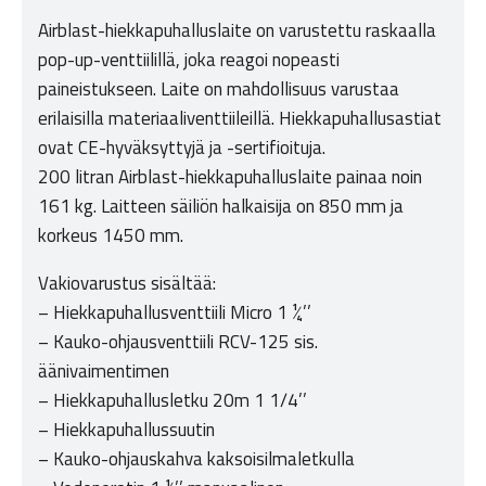
Airblast-hiekkapuhalluslaite on varustettu raskaalla
pop-up-venttiilillä, joka reagoi nopeasti
paineistukseen. Laite on mahdollisuus varustaa
erilaisilla materiaaliventtiileillä. Hiekkapuhallusastiat
ovat CE-hyväksyttyjä ja -sertifioituja.
200 litran Airblast-hiekkapuhalluslaite painaa noin
161 kg. Laitteen säiliön halkaisija on 850 mm ja
korkeus 1450 mm.
Vakiovarustus sisältää:
– Hiekkapuhallusventtiili Micro 1 ¼’’
– Kauko-ohjausventtiili RCV-125 sis.
äänivaimentimen
– Hiekkapuhallusletku 20m 1 1/4’’
– Hiekkapuhallussuutin
– Kauko-ohjauskahva kaksoisilmaletkulla