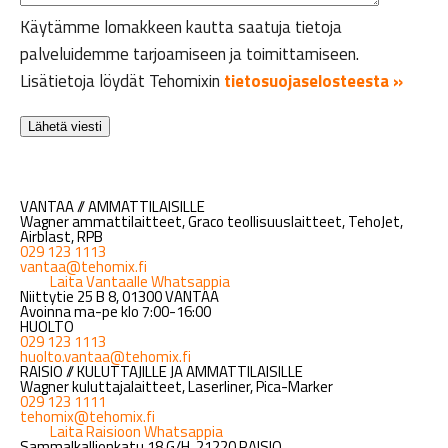
Käytämme lomakkeen kautta saatuja tietoja
palveluidemme tarjoamiseen ja toimittamiseen.
Lisätietoja löydät Tehomixin
tietosuojaselosteesta »
VANTAA // AMMATTILAISILLE
Wagner ammattilaitteet, Graco teollisuuslaitteet, TehoJet,
Airblast, RPB
029 123 1113
vantaa@tehomix.fi
Laita Vantaalle Whatsappia
Niittytie 25 B 8, 01300 VANTAA
Avoinna ma-pe klo 7:00-16:00
HUOLTO
029 123 1113
huolto.vantaa@tehomix.fi
RAISIO // KULUTTAJILLE JA AMMATTILAISILLE
Wagner kuluttajalaitteet, Laserliner, Pica-Marker
029 123 1111
tehomix@tehomix.fi
Laita Raisioon Whatsappia
Sammalkallionkatu 18 G/H, 21220 RAISIO