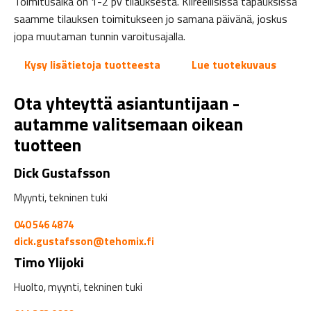
Toimitusaika on 1-2 pv tilauksesta. Kiireellisissä tapauksissa
saamme tilauksen toimitukseen jo samana päivänä, joskus
jopa muutaman tunnin varoitusajalla.
Kysy lisätietoja tuotteesta
Lue tuotekuvaus
Ota yhteyttä asiantuntijaan -
autamme valitsemaan oikean
tuotteen
Dick Gustafsson
Myynti, tekninen tuki
040 546 4874
dick.gustafsson@tehomix.fi
Timo Ylijoki
Huolto, myynti, tekninen tuki