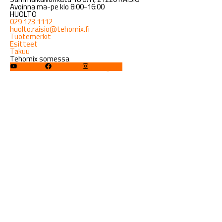
Avoinna ma-pe klo 8:00-16:00
HUOLTO
029 123 1112
huolto.raisio@tehomix.fi
Tuotemerkit
Esitteet
Takuu
Tehomix somessa
YouTube
Facebook
Instagram