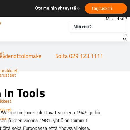
Ota meihin yhteyttä »
Tarjouskori
Mitä etsit?
n
×
eet
eydenottolomake
Soita 029 123 1111
tarvikkeet
varusteet
 In Tools
ikkeet
vikkeet
W-Groupin juuret ulottuvat vuoteen 1949, jolloin
ttöön
en jälkeen vuonna 1981, yhtiö on toiminut
tiöitä sekä Euroopassa että Yhdysvalloissa.