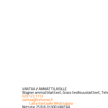
VANTAA // AMMATTILAISILLE
Wagner ammattilaitteet, Graco teollisuuslaitteet, Teho
029 123 1113
vantaa@tehomix.fi
Laita Vantaalle Whatsappia
Niittytie 25 B 8, 01300 VANTAA