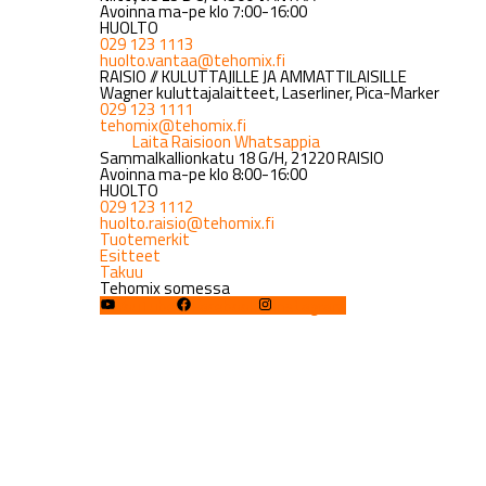
Avoinna ma-pe klo 7:00-16:00
HUOLTO
029 123 1113
huolto.vantaa@tehomix.fi
RAISIO // KULUTTAJILLE JA AMMATTILAISILLE
Wagner kuluttajalaitteet, Laserliner, Pica-Marker
029 123 1111
tehomix@tehomix.fi
Laita Raisioon Whatsappia
Sammalkallionkatu 18 G/H, 21220 RAISIO
Avoinna ma-pe klo 8:00-16:00
HUOLTO
029 123 1112
huolto.raisio@tehomix.fi
Tuotemerkit
Esitteet
Takuu
Tehomix somessa
YouTube
Facebook
Instagram