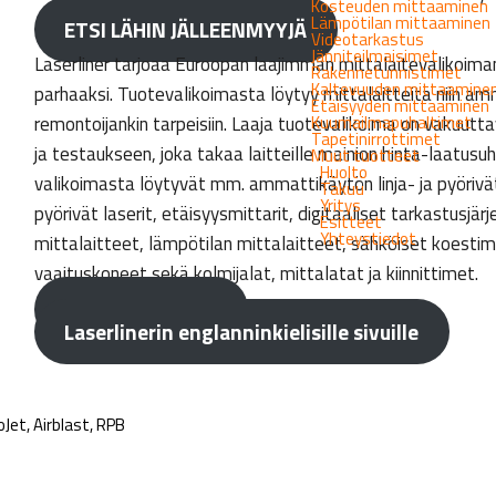
Kosteuden mittaaminen
Lämpötilan mittaaminen
ETSI LÄHIN JÄLLEENMYYJÄ
Videotarkastus
Jänniteilmaisimet
Laserliner tarjoaa Euroopan laajimman mittalaitevalikoima
Rakennetunnistimet
Kaltevuuden mittaamine
parhaaksi. Tuotevalikoimasta löytyy mittalaitteita niin amm
Etäisyyden mittaaminen
Kuumailmapuhaltimet
remontoijankin tarpeisiin. Laaja tuotevalikoima on vakuut
Tapetinirrottimet
ja testaukseen, joka takaa laitteille mainion hinta-laatus
Muut tuotteet
Huolto
valikoimasta löytyvät mm. ammattikäytön linja- ja pyörivät l
Takuu
Yritys
pyörivät laserit, etäisyysmittarit, digitaaliset tarkastusjä
Esitteet
Yhteystiedot
mittalaitteet, lämpötilan mittalaitteet, sähköiset koesti
vaaituskoneet sekä kolmijalat, mittalatat ja kiinnittimet.
Siirry tuotteisiin
Laserlinerin englanninkielisille sivuille
Jet, Airblast, RPB