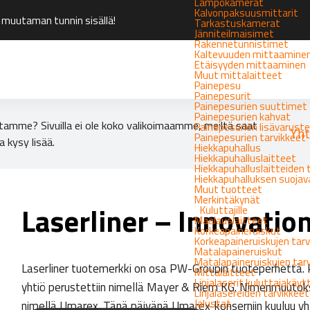
Lämpökamerat
Kalvonpaksuusmittarit
 muutaman tunnin sisällä!
Tarkastuskamerat
Jänniteilmaisimet
Rakennetunnistimet
Kaltevuuden mittaamine
Etäisyyden mittaaminen
Muut mittalaitteet
Painepesu
Painepesurit
Painepesurien suuttimet
Painepesurien kahvat
tamme? Sivuilla ei ole koko valikoimaamme, meiltä saat
Painepesurien lisävarust
Yht
Painepesurien tarvikkeet
a kysy lisää.
Hiekkapuhallus
Hiekkapuhalluslaitteet
Hiekkapuhalluslaitteiden 
Hiekkapuhalluksen suoja
Muut tuotteet
Merkintäkynät
Laserliner – Innovation
Kuluttajille
Maalauslaitteet
Korkeapaineruiskut
Korkeapaineruiskujen tarv
Matalapaineruiskut
Matalapaineruiskujen tar
Laserliner tuotemerkki on osa PW-Groupin tuoteperhettä. P
Mittalaitteet
Linjalaserit kuluttajakäy
yhtiö perustettiin nimellä Mayer & Riem KG. Nimenmuutoks
Linjalasereiden tarvikkeet
Jalustat
nimellä Umarex. Tänä päivänä Umarex-konserniin kuuluu yh