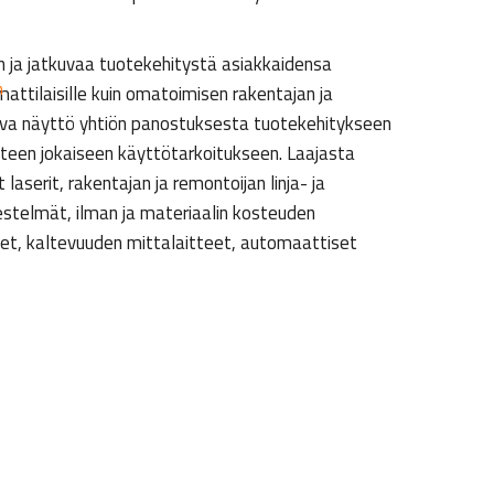
n ja jatkuvaa tuotekehitystä asiakkaidensa
n
attilaisille kuin omatoimisen rakentajan ja
tava näyttö yhtiön panostuksesta tuotekehitykseen
uhteen jokaiseen käyttötarkoitukseen. Laajasta
aserit, rakentajan ja remontoijan linja- ja
rjestelmät, ilman ja materiaalin kosteuden
met, kaltevuuden mittalaitteet, automaattiset