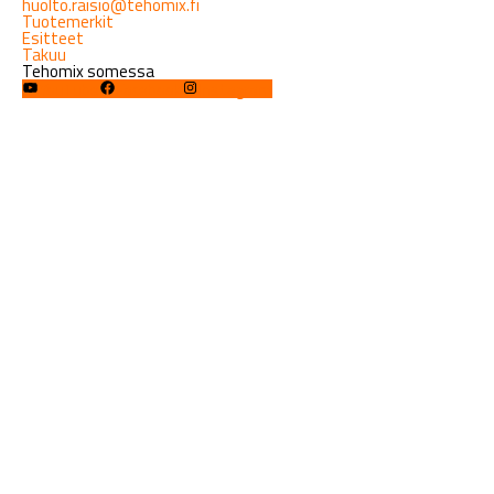
huolto.raisio@tehomix.fi
Tuotemerkit
Esitteet
Takuu
Tehomix somessa
YouTube
Facebook
Instagram