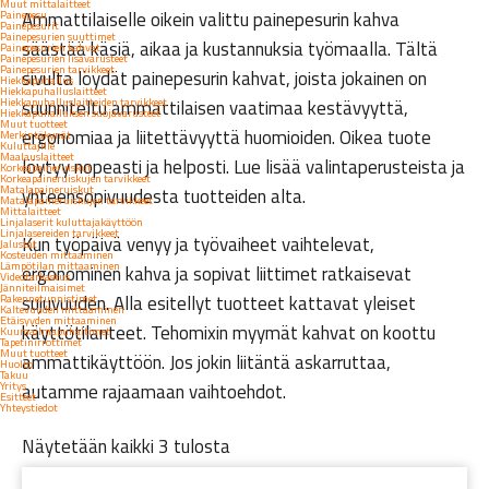
Muut mittalaitteet
Ammattilaiselle oikein valittu painepesurin kahva
Painepesu
Painepesurit
Painepesurien suuttimet
säästää käsiä, aikaa ja kustannuksia työmaalla. Tältä
Painepesurien kahvat
Painepesurien lisävarusteet
Painepesurien tarvikkeet
sivulta löydät painepesurin kahvat, joista jokainen on
Hiekkapuhallus
Hiekkapuhalluslaitteet
Hiekkapuhalluslaitteiden tarvikkeet
suunniteltu ammattilaisen vaatimaa kestävyyttä,
Hiekkapuhalluksen suojavarusteet
Muut tuotteet
ergonomiaa ja liitettävyyttä huomioiden. Oikea tuote
Merkintäkynät
Kuluttajille
Maalauslaitteet
löytyy nopeasti ja helposti. Lue lisää valintaperusteista ja
Korkeapaineruiskut
Korkeapaineruiskujen tarvikkeet
Matalapaineruiskut
yhteensopivuudesta tuotteiden alta.
Matalapaineruiskujen tarvikkeet
Mittalaitteet
Linjalaserit kuluttajakäyttöön
Linjalasereiden tarvikkeet
Kun työpäivä venyy ja työvaiheet vaihtelevat,
Jalustat
Kosteuden mittaaminen
Lämpötilan mittaaminen
ergonominen kahva ja sopivat liittimet ratkaisevat
Videotarkastus
Jänniteilmaisimet
sujuvuuden. Alla esitellyt tuotteet kattavat yleiset
Rakennetunnistimet
Kaltevuuden mittaaminen
Etäisyyden mittaaminen
käyttötilanteet. Tehomixin myymät kahvat on koottu
Kuumailmapuhaltimet
Tapetinirrottimet
Muut tuotteet
ammattikäyttöön. Jos jokin liitäntä askarruttaa,
Huolto
Takuu
Yritys
autamme rajaamaan vaihtoehdot.
Esitteet
Yhteystiedot
Näytetään kaikki 3 tulosta