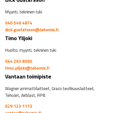
Myynti, tekninen tuki
040 546 4874
dick.gustafsson@tehomix.fi
Timo Ylijoki
Huolto, myynti, tekninen tuki
044 263 8000
timo.ylijoki@tehomix.fi
Vantaan toimipiste
Wagner ammattilaitteet, Graco teollisuuslaitteet,
TehoJet, Airblast, RPB
029 123 1113