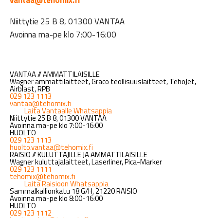
vantaa@tehomix.fi
Niittytie 25 B 8, 01300 VANTAA
Avoinna ma-pe klo 7:00-16:00
VANTAA // AMMATTILAISILLE
Wagner ammattilaitteet, Graco teollisuuslaitteet, TehoJet,
Airblast, RPB
029 123 1113
vantaa@tehomix.fi
Laita Vantaalle Whatsappia
Niittytie 25 B 8, 01300 VANTAA
Avoinna ma-pe klo 7:00-16:00
HUOLTO
029 123 1113
huolto.vantaa@tehomix.fi
RAISIO // KULUTTAJILLE JA AMMATTILAISILLE
Wagner kuluttajalaitteet, Laserliner, Pica-Marker
029 123 1111
tehomix@tehomix.fi
Laita Raisioon Whatsappia
Sammalkallionkatu 18 G/H, 21220 RAISIO
Avoinna ma-pe klo 8:00-16:00
HUOLTO
029 123 1112