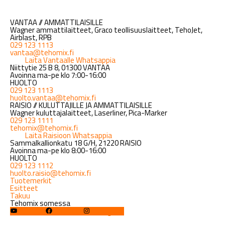
VANTAA // AMMATTILAISILLE
Wagner ammattilaitteet, Graco teollisuuslaitteet, TehoJet,
Airblast, RPB
029 123 1113
vantaa@tehomix.fi
Laita Vantaalle Whatsappia
Niittytie 25 B 8, 01300 VANTAA
Avoinna ma-pe klo 7:00-16:00
HUOLTO
029 123 1113
huolto.vantaa@tehomix.fi
RAISIO // KULUTTAJILLE JA AMMATTILAISILLE
Wagner kuluttajalaitteet, Laserliner, Pica-Marker
029 123 1111
tehomix@tehomix.fi
Laita Raisioon Whatsappia
Sammalkallionkatu 18 G/H, 21220 RAISIO
Avoinna ma-pe klo 8:00-16:00
HUOLTO
029 123 1112
huolto.raisio@tehomix.fi
Tuotemerkit
Esitteet
Takuu
Tehomix somessa
YouTube
Facebook
Instagram