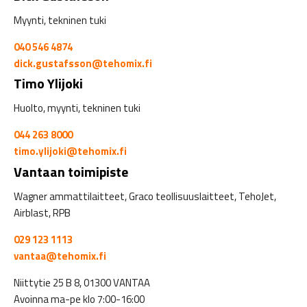
Myynti, tekninen tuki
040 546 4874
dick.gustafsson@tehomix.fi
Timo Ylijoki
Huolto, myynti, tekninen tuki
044 263 8000
timo.ylijoki@tehomix.fi
Vantaan toimipiste
Wagner ammattilaitteet, Graco teollisuuslaitteet, TehoJet,
Airblast, RPB
029 123 1113
vantaa@tehomix.fi
Niittytie 25 B 8, 01300 VANTAA
Avoinna ma-pe klo 7:00-16:00