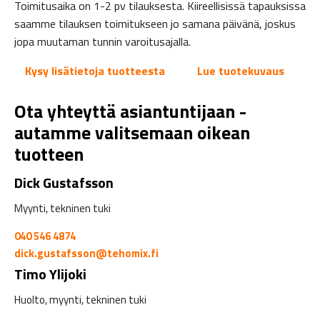
Toimitusaika on 1-2 pv tilauksesta. Kiireellisissä tapauksissa
saamme tilauksen toimitukseen jo samana päivänä, joskus
jopa muutaman tunnin varoitusajalla.
Kysy lisätietoja tuotteesta
Lue tuotekuvaus
Ota yhteyttä asiantuntijaan -
autamme valitsemaan oikean
tuotteen
Dick Gustafsson
Myynti, tekninen tuki
040 546 4874
dick.gustafsson@tehomix.fi
Timo Ylijoki
Huolto, myynti, tekninen tuki