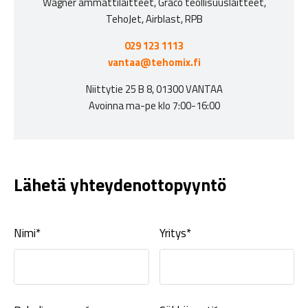
Wagner ammattilaitteet, Graco teollisuuslaitteet,
TehoJet, Airblast, RPB
029 123 1113
vantaa@tehomix.fi
Niittytie 25 B 8, 01300 VANTAA
Avoinna ma-pe klo 7:00-16:00
Lähetä yhteydenottopyyntö
Nimi*
Yritys*