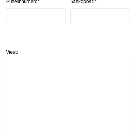
Puhelinnumero*
Sähköposti*
Viesti