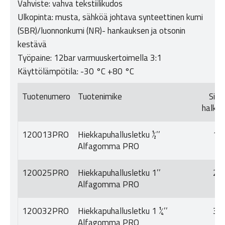
Vahviste: vahva tekstiilikudos
Ulkopinta: musta, sähköä johtava synteettinen kumi
(SBR)/luonnonkumi (NR)- hankauksen ja otsonin
kestävä
Työpaine: 12bar varmuuskertoimella 3:1
Käyttölämpötila: -30 °C +80 °C
Tuotenumero
Tuotenimike
Sisä
halkais
120013PRO
Hiekkapuhallusletku ½’’
13
Alfagomma PRO
120025PRO
Hiekkapuhallusletku 1’’
25
Alfagomma PRO
120032PRO
Hiekkapuhallusletku 1 ¼’’
32
Alfagomma PRO