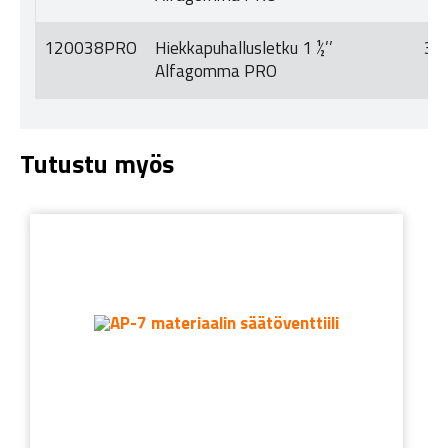
120038PRO
Hiekkapuhallusletku 1 ½’’
38
Alfagomma PRO
Tutustu myös