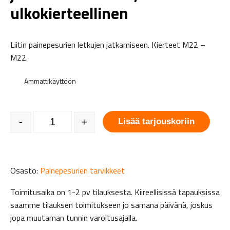
ulkokierteellinen
Liitin painepesurien letkujen jatkamiseen. Kierteet M22 –
M22.
Ammattikäyttöön
Painepesurin letkun jatkoliitin 280 bar, ulkokierteellinen mää
-
+
Lisää tarjouskoriin
Osasto:
Painepesurien tarvikkeet
Toimitusaika on 1-2 pv tilauksesta. Kiireellisissä tapauksissa
saamme tilauksen toimitukseen jo samana päivänä, joskus
jopa muutaman tunnin varoitusajalla.