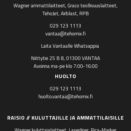
Wagner ammattilaitteet, Graco teollisuuslaitteet,
TehoJet, Airblast, RPB
029 123 1113
vantaa@tehomix.fi
Laita Vantaalle Whatsappia
Niittytie 25 B 8, 01300 VANTAA
Avoinna ma-pe klo 7:00-16:00
HUOLTO
029 123 1113
huolto.vantaa@tehomix.fi
RAISIO // KULUTTAJILLE JA AMMATTILAISILLE
Wagner kuluttajalaitteet, Laserliner, Pica-Marker