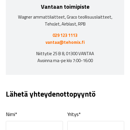
Vantaan toimipiste
Wagner ammattilaitteet, Graco teollisuuslaitteet,
TehoJet, Airblast, RPB
029 123 1113
vantaa@tehomix.fi
Niittytie 25 B 8, 01300 VANTAA
Avoinna ma-pe klo 7:00-16:00
Lähetä yhteydenottopyyntö
Nimi*
Yritys*