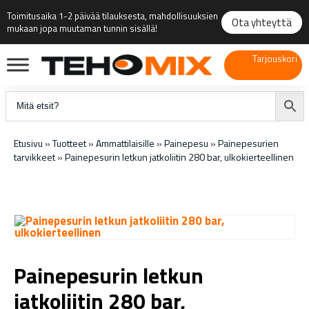
Toimitusaika 1-2 päivää tilauksesta, mahdollisuuksien
Ota yhteyttä
mukaan jopa muutaman tunnin sisällä!
Tarjouskori
Etusivu
»
Tuotteet
»
Ammattilaisille
»
Painepesu
»
Painepesurien
tarvikkeet
»
Painepesurin letkun jatkoliitin 280 bar, ulkokierteellinen
Painepesurin letkun
jatkoliitin 280 bar,