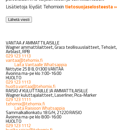
Lisätietoja löydät Tehomixin
tietosuojaselosteesta »
VANTAA // AMMATTILAISILLE
Wagner ammattilaitteet, Graco teollisuuslaitteet, TehoJet,
Airblast, RPB
029 123 1113
vantaa@tehomix.fi
Laita Vantaalle Whatsappia
Niittytie 25 B 8, 01300 VANTAA
Avoinna ma-pe klo 7:00-16:00
HUOLTO
029 123 1113
huolto.vantaa@tehomix.fi
RAISIO // KULUTTAJILLE JA AMMATTILAISILLE
Wagner kuluttajalaitteet, Laserliner, Pica-Marker
029 123 1111
tehomix@tehomix.fi
Laita Raisioon Whatsappia
Sammalkallionkatu 18 G/H, 21220 RAISIO
Avoinna ma-pe klo 8:00-16:00
HUOLTO
029 123 1112
huolto.raisio@tehomix.fi