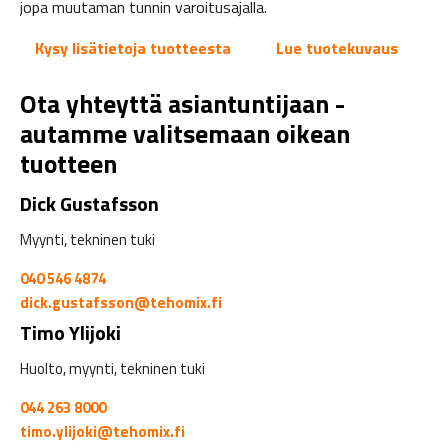
jopa muutaman tunnin varoitusajalla.
Kysy lisätietoja tuotteesta
Lue tuotekuvaus
Ota yhteyttä asiantuntijaan -
autamme valitsemaan oikean
tuotteen
Dick Gustafsson
Myynti, tekninen tuki
040 546 4874
dick.gustafsson@tehomix.fi
Timo Ylijoki
Huolto, myynti, tekninen tuki
044 263 8000
timo.ylijoki@tehomix.fi