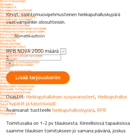
Muut mittalaitteet
Painepesu
Painepesurit
Painepesurien suuttimet
Kevyt, vaahtomuovipehmusteinen hiekkapuhalluskypärä
Painepesurien kahvat
Painepesurien lisävarusteet
Painepesurien tarvikkeet
vaativampiinkin olosuhteisiin.
Hiekkapuhallus
Hiekkapuhalluslaitteet
Hiekkapuhalluslaitteiden tarvikkeet
Hiekkapuhalluksen suojavarusteet
Muut tuotteet
Ammattikäyttöön
Merkintäkynät
Kuluttajille
Maalauslaitteet
Korkeapaineruiskut
Korkeapaineruiskujen tarvikkeet
RPB NOVA 2000 määrä
-
Matalapaineruiskut
Matalapaineruiskujen tarvikkeet
Mittalaitteet
Linjalaserit kuluttajakäyttöön
+
Linjalasereiden tarvikkeet
Jalustat
Kosteuden mittaaminen
Lämpötilan mittaaminen
Videotarkastus
Lisää tarjouskoriin
Jänniteilmaisimet
Rakennetunnistimet
Kaltevuuden mittaaminen
Etäisyyden mittaaminen
Kuumailmapuhaltimet
Tapetinirrottimet
Osastot:
Hiekkapuhalluksen suojavarusteet
,
Hiekkapuhallus
Muut tuotteet
Huolto
- kypärät ja kasvosuojat
Takuu
Yritys
Avainsanat tuotteelle
hiekkapuhalluskypärä
,
RPB
Esitteet
Yhteystiedot
Toimitusaika on 1-2 pv tilauksesta. Kiireellisissä tapauksissa
saamme tilauksen toimitukseen jo samana päivänä, joskus