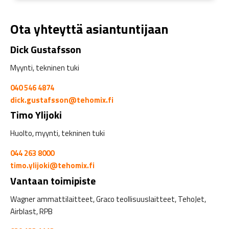
Ota yhteyttä asiantuntijaan
Dick Gustafsson
Myynti, tekninen tuki
040 546 4874
dick.gustafsson@tehomix.fi
Timo Ylijoki
Huolto, myynti, tekninen tuki
044 263 8000
timo.ylijoki@tehomix.fi
Vantaan toimipiste
Wagner ammattilaitteet, Graco teollisuuslaitteet, TehoJet,
Airblast, RPB