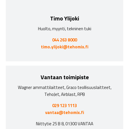
Timo Ylijoki
Huolto, myynti, tekninen tuki
044 263 8000
timo.ylijoki@tehomix.fi
Vantaan toimipiste
Wagner ammattilaitteet, Graco teollisuuslaitteet,
TehoJet, Airblast, RPB
029 123 1113
vantaa@tehomix.fi
Niittytie 25 B 8, 01300 VANTAA