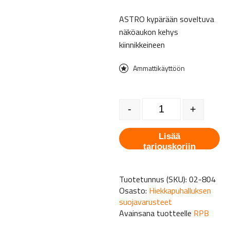
ASTRO kypärään soveltuva
näköaukon kehys
kiinnikkeineen
Ammattikäyttöön
Näköaukon luukun kehys AST
-
+
Lisää
tarjouskoriin
Tuotetunnus (SKU):
02-804
Osasto:
Hiekkapuhalluksen
suojavarusteet
Avainsana tuotteelle
RPB