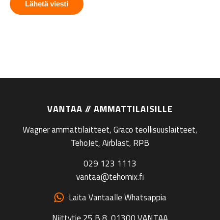
VANTAA // AMMATTILAISILLE
Wagner ammattilaitteet, Graco teollisuuslaitteet,
TehoJet, Airblast, RPB
029 123 1113
vantaa@tehomix.fi
Laita Vantaalle Whatsappia
Niittytie 25 B 8, 01300 VANTAA