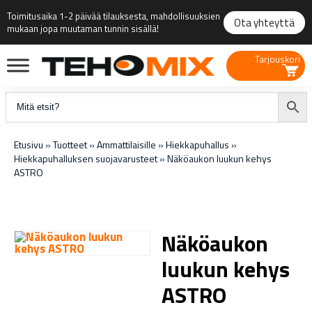
Toimitusaika 1-2 päivää tilauksesta, mahdollisuuksien
Ota yhteyttä
mukaan jopa muutaman tunnin sisällä!
Tarjouskori
Etusivu
»
Tuotteet
»
Ammattilaisille
»
Hiekkapuhallus
»
Hiekkapuhalluksen suojavarusteet
»
Näköaukon luukun kehys
ASTRO
Näköaukon
luukun kehys
ASTRO