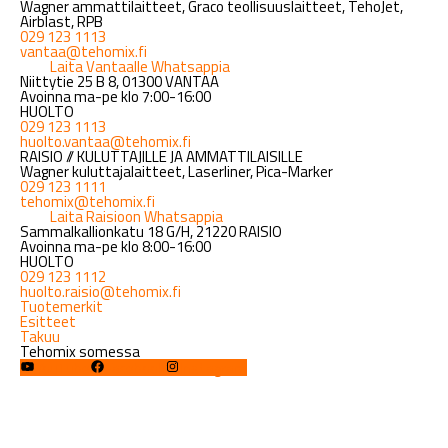
Wagner ammattilaitteet, Graco teollisuuslaitteet, TehoJet,
Airblast, RPB
029 123 1113
vantaa@tehomix.fi
Laita Vantaalle Whatsappia
Niittytie 25 B 8, 01300 VANTAA
Avoinna ma-pe klo 7:00-16:00
HUOLTO
029 123 1113
huolto.vantaa@tehomix.fi
RAISIO // KULUTTAJILLE JA AMMATTILAISILLE
Wagner kuluttajalaitteet, Laserliner, Pica-Marker
029 123 1111
tehomix@tehomix.fi
Laita Raisioon Whatsappia
Sammalkallionkatu 18 G/H, 21220 RAISIO
Avoinna ma-pe klo 8:00-16:00
HUOLTO
029 123 1112
huolto.raisio@tehomix.fi
Tuotemerkit
Esitteet
Takuu
Tehomix somessa
YouTube
Facebook
Instagram