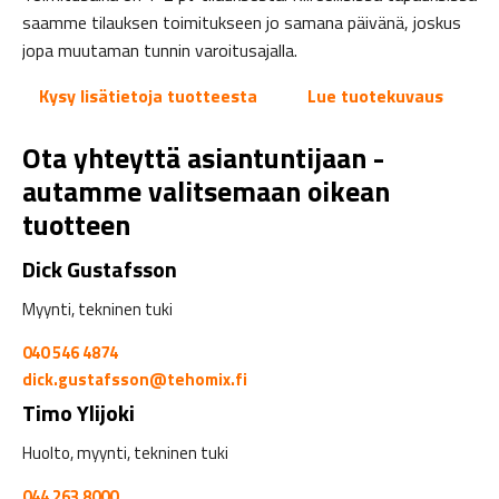
saamme tilauksen toimitukseen jo samana päivänä, joskus
jopa muutaman tunnin varoitusajalla.
Kysy lisätietoja tuotteesta
Lue tuotekuvaus
Ota yhteyttä asiantuntijaan -
autamme valitsemaan oikean
tuotteen
Dick Gustafsson
Myynti, tekninen tuki
040 546 4874
dick.gustafsson@tehomix.fi
Timo Ylijoki
Huolto, myynti, tekninen tuki
044 263 8000