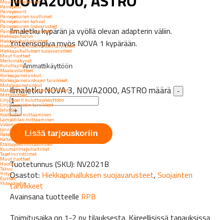
NOVA2000, ASTRO
Muut mittalaitteet
Painepesu
Painepesurit
Painepesurien suuttimet
Painepesurien kahvat
Painepesurien lisävarusteet
Ilmaletku kypärän ja vyöllä olevan adapterin väliin.
Painepesurien tarvikkeet
Hiekkapuhallus
Hiekkapuhalluslaitteet
Yhteensopiva myös NOVA 1 kypärään.
Hiekkapuhalluslaitteiden tarvikkeet
Hiekkapuhalluksen suojavarusteet
Muut tuotteet
Merkintäkynät
Ammattikäyttöön
Kuluttajille
Maalauslaitteet
Korkeapaineruiskut
Korkeapaineruiskujen tarvikkeet
Matalapaineruiskut
Ilmaletku NOVA 3, NOVA2000, ASTRO määrä
Matalapaineruiskujen tarvikkeet
-
Mittalaitteet
Linjalaserit kuluttajakäyttöön
Linjalasereiden tarvikkeet
Jalustat
+
Kosteuden mittaaminen
Lämpötilan mittaaminen
Videotarkastus
Jänniteilmaisimet
Lisää tarjouskoriin
Rakennetunnistimet
Kaltevuuden mittaaminen
Etäisyyden mittaaminen
Kuumailmapuhaltimet
Tapetinirrottimet
Muut tuotteet
Tuotetunnus (SKU):
NV2021B
Huolto
Takuu
Osastot:
Hiekkapuhalluksen suojavarusteet
,
Suojainten
Yritys
Esitteet
Yhteystiedot
tarvikkeet
Avainsana tuotteelle
RPB
Toimitusaika on 1-2 pv tilauksesta. Kiireellisissä tapauksissa