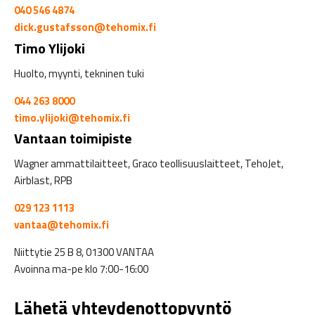
040 546 4874
dick.gustafsson@tehomix.fi
Timo Ylijoki
Huolto, myynti, tekninen tuki
044 263 8000
timo.ylijoki@tehomix.fi
Vantaan toimipiste
Wagner ammattilaitteet, Graco teollisuuslaitteet, TehoJet,
Airblast, RPB
029 123 1113
vantaa@tehomix.fi
Niittytie 25 B 8, 01300 VANTAA
Avoinna ma-pe klo 7:00-16:00
Lähetä yhteydenottopyyntö