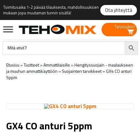
Toimitusaika 1-2 päivää tilauksesta, mahdollisuuksien
Ota yhteyttä
mukaan jopa muutaman tunnin sisällä!
Tarjouskori
Etusivu
»
Tuotteet
»
Ammattilaisille
»
Hengityssuojain - maalaukseen
ja muuhun ammattikäyttöön
»
Suojainten tarvikkeet
»
GX4 CO anturi
5ppm
GX4 CO anturi 5ppm