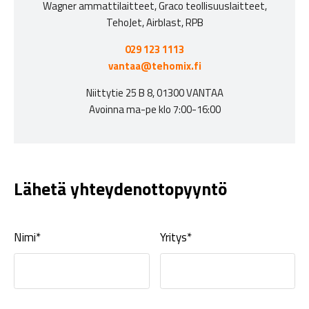
Wagner ammattilaitteet, Graco teollisuuslaitteet,
TehoJet, Airblast, RPB
029 123 1113
vantaa@tehomix.fi
Niittytie 25 B 8, 01300 VANTAA
Avoinna ma-pe klo 7:00-16:00
Lähetä yhteydenottopyyntö
Nimi*
Yritys*