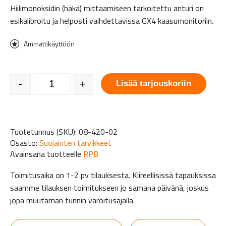
Hiilimonoksidin (häkä) mittaamiseen tarkoitettu anturi on
esikalibroitu ja helposti vaihdettavissa GX4 kaasumonitoriin.
Ammattikäyttöön
GX4 CO anturi 5ppm määrä
-
+
Lisää tarjouskoriin
Tuotetunnus (SKU):
08-420-02
Osasto:
Suojainten tarvikkeet
Avainsana tuotteelle
RPB
Toimitusaika on 1-2 pv tilauksesta. Kiireellisissä tapauksissa
saamme tilauksen toimitukseen jo samana päivänä, joskus
jopa muutaman tunnin varoitusajalla.