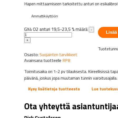
Hapen mittaamiseen tarkoitettu anturi on esikalibroi
Ammattikäyttöön
GX4 O2 anturi 19,5-23,5 % määrä
-
Lisää
+
Tuotetunnu
Osasto:
Suojainten tarvikkeet
Avainsana tuotteelle
RPB
Toimitusaika on 1-2 pv tilauksesta. Kiireellisissä 
päivänä, joskus jopa muutaman tunnin varoitusajalla.
Kysy lisätietoja tuotteesta
Lue tuotekuv
Ota yhteyttä asiantuntij
Dick Gustafsson