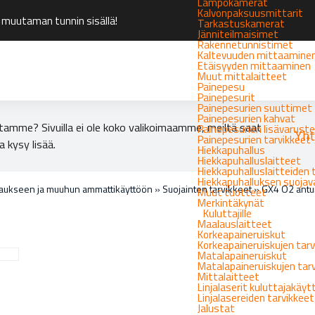
Lämpökamerat
Kalvonpaksuusmittarit
 muutaman tunnin sisällä!
Tarkastuskamerat
Jänniteilmaisimet
Rakennetunnistimet
Kaltevuuden mittaamine
Etäisyyden mittaaminen
Muut mittalaitteet
Painepesu
Painepesurit
Painepesurien suuttimet
Painepesurien kahvat
tamme? Sivuilla ei ole koko valikoimaamme, meiltä saat
Painepesurien lisävarust
Yht
Painepesurien tarvikkeet
a kysy lisää.
Hiekkapuhallus
Hiekkapuhalluslaitteet
Hiekkapuhalluslaitteiden 
Hiekkapuhalluksen suoja
laukseen ja muuhun ammattikäyttöön
»
Suojainten tarvikkeet
»
GX4 O2 antur
Muut tuotteet
Merkintäkynät
Kuluttajille
Maalauslaitteet
Korkeapaineruiskut
Korkeapaineruiskujen tarv
Matalapaineruiskut
Matalapaineruiskujen tar
Mittalaitteet
Linjalaserit kuluttajakäy
Linjalasereiden tarvikkeet
Jalustat