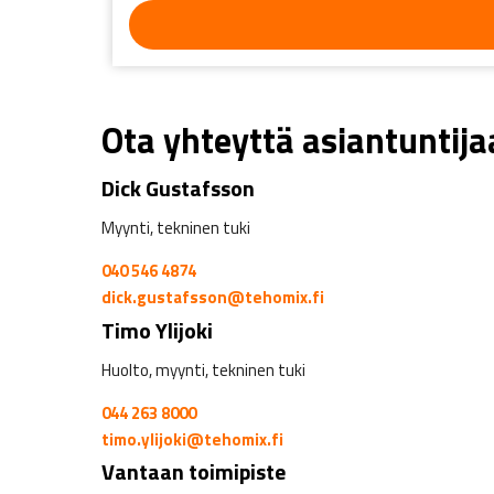
Ota yhteyttä asiantuntij
Dick Gustafsson
Myynti, tekninen tuki
040 546 4874
dick.gustafsson@tehomix.fi
Timo Ylijoki
Huolto, myynti, tekninen tuki
044 263 8000
timo.ylijoki@tehomix.fi
Vantaan toimipiste