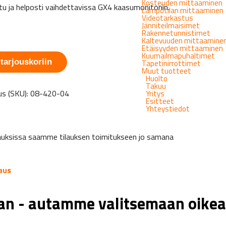
Kosteuden mittaaminen
tu ja helposti vaihdettavissa GX4 kaasumonitoriin.
Lämpötilan mittaaminen
Videotarkastus
Jänniteilmaisimet
Rakennetunnistimet
Kaltevuuden mittaamine
Etäisyyden mittaaminen
Kuumailmapuhaltimet
 tarjouskoriin
Tapetinirrottimet
Muut tuotteet
Huolto
Takuu
s (SKU):
08-420-04
Yritys
Esitteet
Yhteystiedot
tapauksissa saamme tilauksen toimitukseen jo samana
aus
aan - autamme valitsemaan oikea