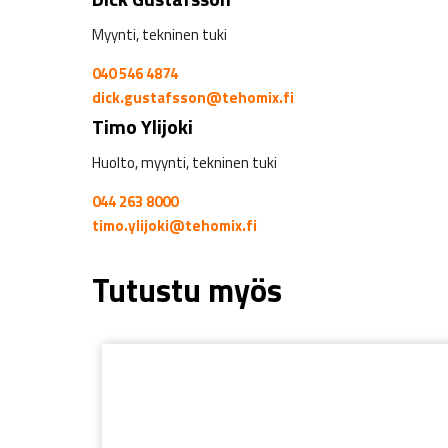
Myynti, tekninen tuki
040 546 4874
dick.gustafsson@tehomix.fi
Timo Ylijoki
Huolto, myynti, tekninen tuki
044 263 8000
timo.ylijoki@tehomix.fi
Tutustu myös