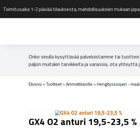
Toimitusaika 1-2 päivää tilauksesta, mahdollisuuksien mukaan jopa
Onko sinulla kysyttävää palveluistamme tai tuotteis
paljon muitakin tarvikkeita ja varaosia, ota yhteyttä j
Etusivu
»
Tuotteet
»
Ammattilaisille
»
Hengityssuojain - maa
GX4 O2 anturi 19,5-23,5 %