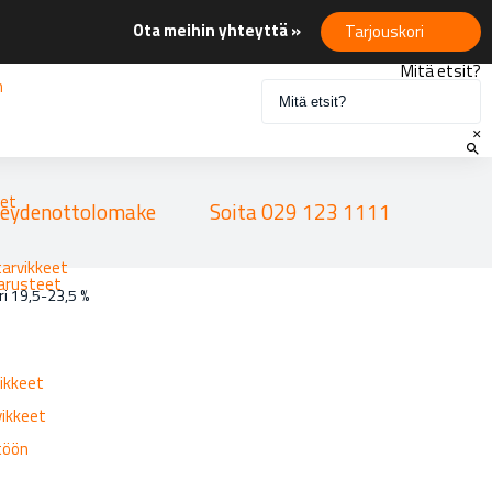
Ota meihin yhteyttä »
Tarjouskori
Mitä etsit?
n
×
eet
eydenottolomake
Soita 029 123 1111
tarvikkeet
varusteet
i 19,5-23,5 %
ikkeet
vikkeet
ttöön