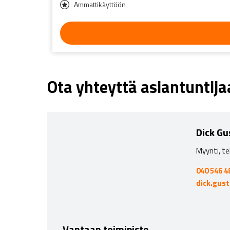
Ammattikäyttöön
Ota yhteyttä asiantuntij
Dick Gu
Myynti, te
040 546 4
dick.gus
Vantaan toimipiste