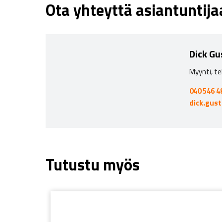
Ota yhteyttä asiantuntij
Dick Gu
Myynti, te
040 546 4
dick.gus
Tutustu myös