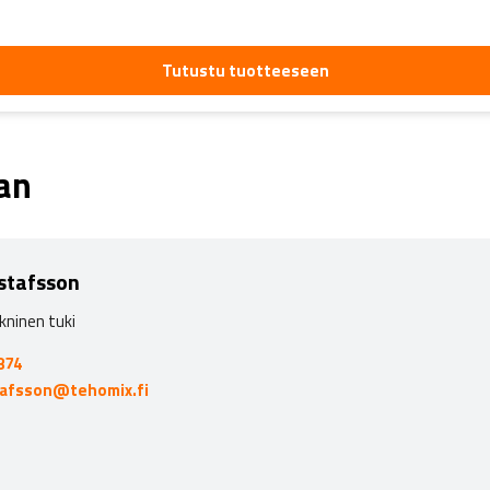
Tutustu tuotteeseen
aan
stafsson
kninen tuki
874
tafsson@tehomix.fi