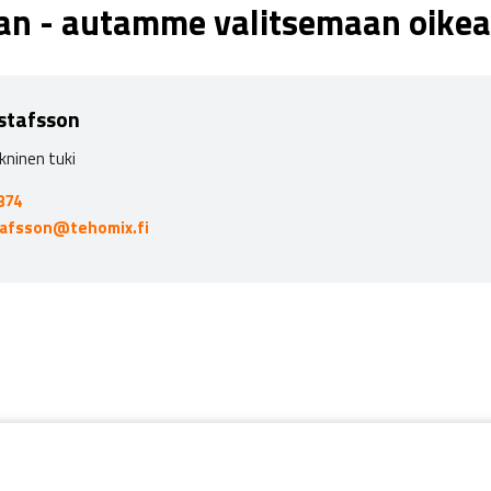
aan - autamme valitsemaan oikea
stafsson
kninen tuki
874
tafsson@tehomix.fi