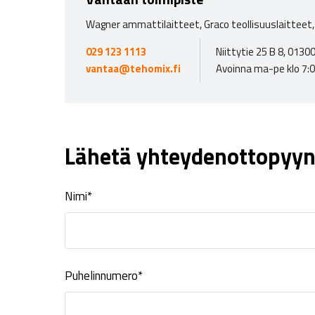
Wagner ammattilaitteet, Graco teollisuuslaitteet, 
029 123 1113
Niittytie 25 B 8, 013
vantaa@tehomix.fi
Avoinna ma-pe klo 7:
Lähetä yhteydenottopyyn
Nimi*
Puhelinnumero*