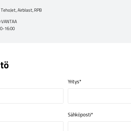
TehoJet, Airblast, RPB
00 VANTAA
00-16:00
tö
Yritys*
Sähköposti*