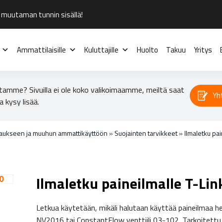
 muutaman tunnin sisällä!
Ammattilaisille
Kuluttajille
Huolto
Takuu
Yritys
tamme? Sivuilla ei ole koko valikoimaamme, meiltä saat
Yh
a kysy lisää.
laukseen ja muuhun ammattikäyttöön
»
Suojainten tarvikkeet
»
Ilmaletku pai
Ilmaletku paineilmalle T-Lin
Letkua käytetään, mikäli halutaan käyttää paineilmaa he
NV2016 tai ConstantFlow venttiili 03-102. Tarkoitettu 