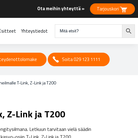
Ota meihin yhteyttä »
Tarjouskori
Esitteet
Yhteystiedot
teydenottolomake
Soita 029 123 1111
neilmalle T-Link, Z-Link ja T200
k, Z-Link ja T200
ngitysilmana. Letkuun tarvitaan vielä säädin
kasvo-osiin T-Link, Z-Link ja T200.