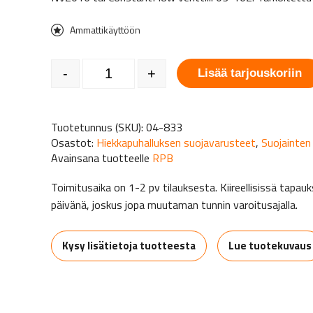
Ammattikäyttöön
Ilmaletku paineilmalle T-Link, Z-Link ja T200 määrä
-
+
Lisää tarjouskoriin
Tuotetunnus (SKU):
04-833
Osastot:
Hiekkapuhalluksen suojavarusteet
,
Suojainten
Avainsana tuotteelle
RPB
Toimitusaika on 1-2 pv tilauksesta. Kiireellisissä tap
päivänä, joskus jopa muutaman tunnin varoitusajalla.
Kysy lisätietoja tuotteesta
Lue tuotekuvaus