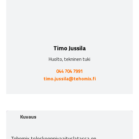
Timo Jussila
Huolto, tekninen tuki
044 704 7991
timo.jussila@tehomix.fi
Kuvaus
Tehomix teleskooppivaaituslatassa on