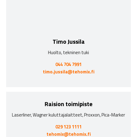
Timo Jussila
Huolto, tekninen tuki
044 704 7991
timo.jussila@tehomix.fi
Raision toimipiste
Laserliner, Wagner kuluttajalaitteet, Proxxon, Pica-Marker
029 123 1111
tehomix@tehomix.fi