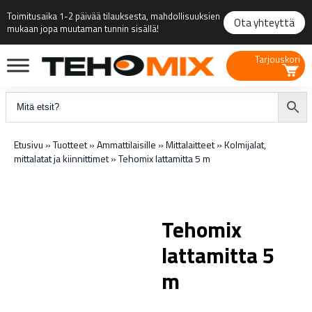
Toimitusaika 1-2 päivää tilauksesta, mahdollisuuksien
Ota yhteyttä
mukaan jopa muutaman tunnin sisällä!
Tarjouskori
Etusivu
»
Tuotteet
»
Ammattilaisille
»
Mittalaitteet
»
Kolmijalat,
mittalatat ja kiinnittimet
»
Tehomix lattamitta 5 m
Tehomix
lattamitta 5
m