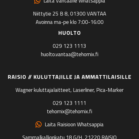
Laita Vantaalle Whatsappia
Niittytie 25 B 8, 01300 VANTAA
Avoinna ma-pe klo 7:00-16:00
HUOLTO
029 123 1113
huolto.vantaa@tehomix.fi
RAISIO // KULUTTAJILLE JA AMMATTILAISILLE
Wagner kuluttajalaitteet, Laserliner, Pica-Marker
029 123 1111
tehomix@tehomix.fi
Laita Raisioon Whatsappia
Sammalkallionkatu 18 G/H, 21220 RAISIO