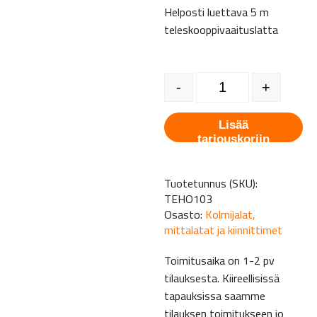
Helposti luettava 5 m
teleskooppivaaituslatta
Tehomix lattamitta 5 m määr
-
+
Lisää
tarjouskoriin
Tuotetunnus (SKU):
TEHO103
Osasto:
Kolmijalat,
mittalatat ja kiinnittimet
Toimitusaika on 1-2 pv
tilauksesta. Kiireellisissä
tapauksissa saamme
tilauksen toimitukseen jo