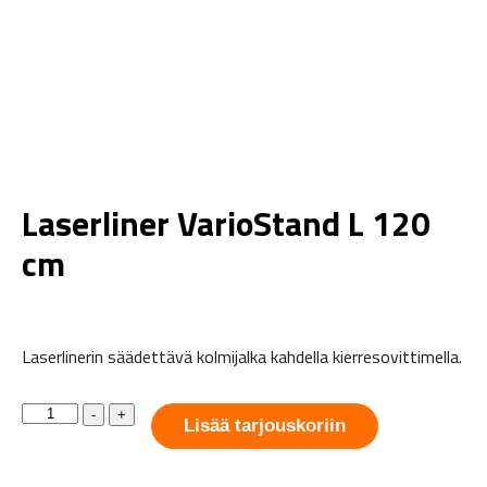
Laserliner VarioStand L 120
cm
Laserlinerin säädettävä kolmijalka kahdella kierresovittimella.
Laserliner
-
+
VarioStand
Lisää tarjouskoriin
L
120
cm