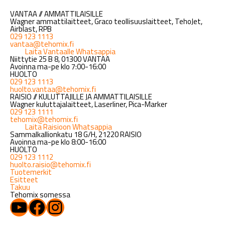
VANTAA // AMMATTILAISILLE
Wagner ammattilaitteet, Graco teollisuuslaitteet, TehoJet,
Airblast, RPB
029 123 1113
vantaa@tehomix.fi
Laita Vantaalle Whatsappia
Niittytie 25 B 8, 01300 VANTAA
Avoinna ma-pe klo 7:00-16:00
HUOLTO
029 123 1113
huolto.vantaa@tehomix.fi
RAISIO // KULUTTAJILLE JA AMMATTILAISILLE
Wagner kuluttajalaitteet, Laserliner, Pica-Marker
029 123 1111
tehomix@tehomix.fi
Laita Raisioon Whatsappia
Sammalkallionkatu 18 G/H, 21220 RAISIO
Avoinna ma-pe klo 8:00-16:00
HUOLTO
029 123 1112
huolto.raisio@tehomix.fi
Tuotemerkit
Esitteet
Takuu
Tehomix somessa
YouTube
Facebook
Instagram