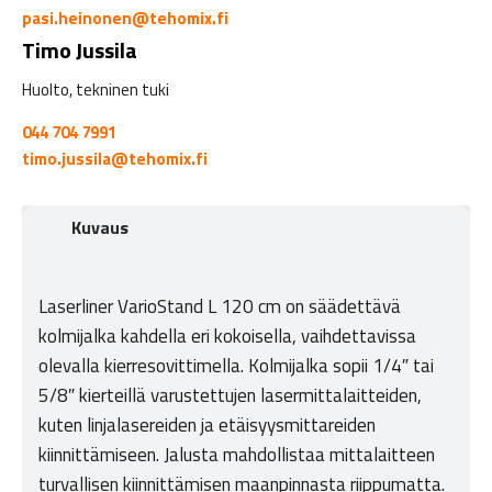
pasi.heinonen@tehomix.fi
Timo Jussila
Huolto, tekninen tuki
044 704 7991
timo.jussila@tehomix.fi
Kuvaus
Laserliner VarioStand L 120 cm on säädettävä
kolmijalka kahdella eri kokoisella, vaihdettavissa
olevalla kierresovittimella. Kolmijalka sopii 1/4″ tai
5/8″ kierteillä varustettujen lasermittalaitteiden,
kuten linjalasereiden ja etäisyysmittareiden
kiinnittämiseen. Jalusta mahdollistaa mittalaitteen
turvallisen kiinnittämisen maanpinnasta riippumatta.