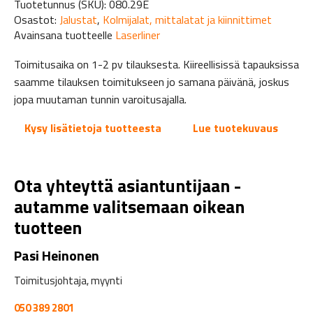
Tuotetunnus (SKU):
080.29E
määrä
Osastot:
Jalustat
,
Kolmijalat, mittalatat ja kiinnittimet
Avainsana tuotteelle
Laserliner
Toimitusaika on 1-2 pv tilauksesta. Kiireellisissä tapauksissa
saamme tilauksen toimitukseen jo samana päivänä, joskus
jopa muutaman tunnin varoitusajalla.
Kysy lisätietoja tuotteesta
Lue tuotekuvaus
Ota yhteyttä asiantuntijaan -
autamme valitsemaan oikean
tuotteen
Pasi Heinonen
Toimitusjohtaja, myynti
050 389 2801