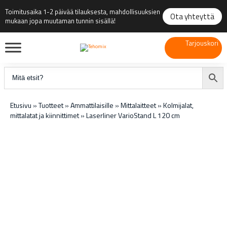
Toimitusaika 1-2 päivää tilauksesta, mahdollisuuksien
Ota yhteyttä
mukaan jopa muutaman tunnin sisällä!
Tarjouskori
Etusivu
»
Tuotteet
»
Ammattilaisille
»
Mittalaitteet
»
Kolmijalat,
mittalatat ja kiinnittimet
»
Laserliner VarioStand L 120 cm