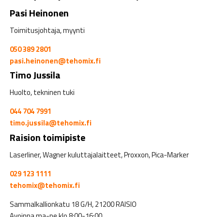
Pasi Heinonen
Toimitusjohtaja, myynti
050 389 2801
pasi.heinonen@tehomix.fi
Timo Jussila
Huolto, tekninen tuki
044 704 7991
timo.jussila@tehomix.fi
Raision toimipiste
Laserliner, Wagner kuluttajalaitteet, Proxxon, Pica-Marker
029 123 1111
tehomix@tehomix.fi
Sammalkallionkatu 18 G/H, 21200 RAISIO
Avoinna ma-pe klo 8:00-16:00