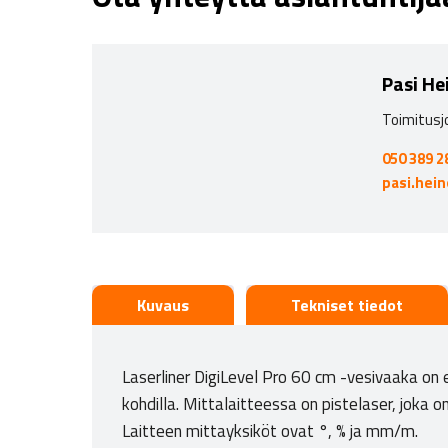
Pasi He
Toimitusj
050 389 2
pasi.hei
Kuvaus
Tekniset tiedot
Laserliner DigiLevel Pro 60 cm -vesivaaka on 
kohdilla. Mittalaitteessa on pistelaser, joka o
Laitteen mittayksiköt ovat °, % ja mm/m.