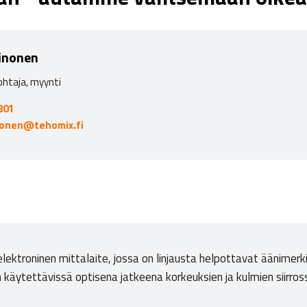
inonen
ohtaja, myynti
801
nonen@tehomix.fi
elektroninen mittalaite, jossa on linjausta helpottavat äänime
n käytettävissä optisena jatkeena korkeuksien ja kulmien siirross