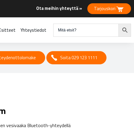
Ota meihin yhteyttä »
Tarjouskori
Esitteet
Yhteystiedot
teydenottolomake
Soita 029 123 1111
cm
inen vesivaaka Bluetooth-yhteydellä