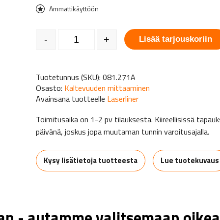
Ammattikäyttöön
Laserliner DigiLevel Pro 60 cm määrä
-
+
Lisää tarjouskoriin
Tuotetunnus (SKU):
081.271A
Osasto:
Kaltevuuden mittaaminen
Avainsana tuotteelle
Laserliner
Toimitusaika on 1-2 pv tilauksesta. Kiireellisissä tap
päivänä, joskus jopa muutaman tunnin varoitusajalla.
Kysy lisätietoja tuotteesta
Lue tuotekuvaus
aan - autamme valitsemaan oikea