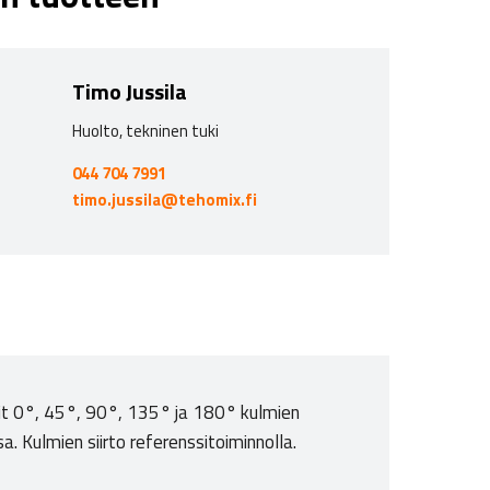
Timo Jussila
Huolto, tekninen tuki
044 704 7991
timo.jussila@tehomix.fi
rkit 0°, 45°, 90°, 135° ja 180° kulmien
a. Kulmien siirto referenssitoiminnolla.