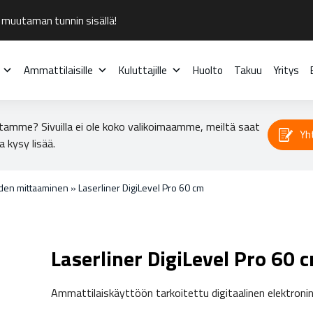
 muutaman tunnin sisällä!
Ammattilaisille
Kuluttajille
Huolto
Takuu
Yritys
tamme? Sivuilla ei ole koko valikoimaamme, meiltä saat
Yh
a kysy lisää.
den mittaaminen
»
Laserliner DigiLevel Pro 60 cm
Laserliner DigiLevel Pro 60 
Ammattilaiskäyttöön tarkoitettu digitaalinen elektron