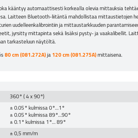
 joka kääntyy automaattisesti korkealla olevia mittauksia teh
a. Laitteen Bluetooth-liitäntä mahdollistaa mittaustietojen he
turien uudelleenkalibrointiin ja mittaustarkkuuden parantamiseen
tit, jyrsitty mittapinta sekä lisäksi pysty- ja vaakalibellit. 
n tarkasteluun näytöltä.
yös
80 cm (081.272A)
ja
120 cm (081.275A)
mittaisena.
360° ( 4 x 90°)
± 0.05° kulmissa 0°…1°
± 0.05° kulmissa 89°…90°
± 0.1° kulmissa 1°… 89°
± 0,5 mm/m