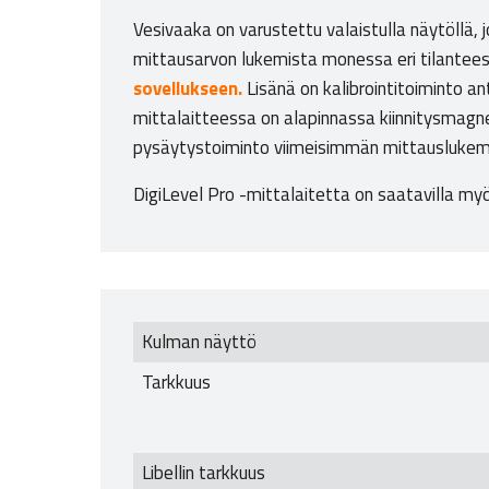
Vesivaaka on varustettu valaistulla näytöllä,
mittausarvon lukemista monessa eri tilanteess
sovellukseen.
Lisänä on kalibrointitoiminto an
mittalaitteessa on alapinnassa kiinnitysmagnee
pysäytystoiminto viimeisimmän mittauslukema
DigiLevel Pro -mittalaitetta on saatavilla m
Kulman näyttö
Tarkkuus
Libellin tarkkuus