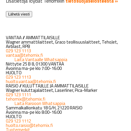
Lisätietoja löydät Tehomixin
tietosuojaselosteesta »
VANTAA // AMMATTILAISILLE
Wagner ammattilaitteet, Graco teollisuuslaitteet, TehoJet,
Airblast, RPB
029 123 1113
vantaa@tehomix.fi
Laita Vantaalle Whatsappia
Niittytie 25 B 8, 01300 VANTAA
Avoinna ma-pe klo 7:00-16:00
HUOLTO
029 123 1113
huolto.vantaa@tehomix.fi
RAISIO // KULUTTAJILLE JA AMMATTILAISILLE
Wagner kuluttajalaitteet, Laserliner, Pica-Marker
029 123 1111
tehomix@tehomix.fi
Laita Raisioon Whatsappia
Sammalkallionkatu 18 G/H, 21220 RAISIO
Avoinna ma-pe klo 8:00-16:00
HUOLTO
029 123 1112
huolto.raisio@tehomix.fi
Tuotemerkit