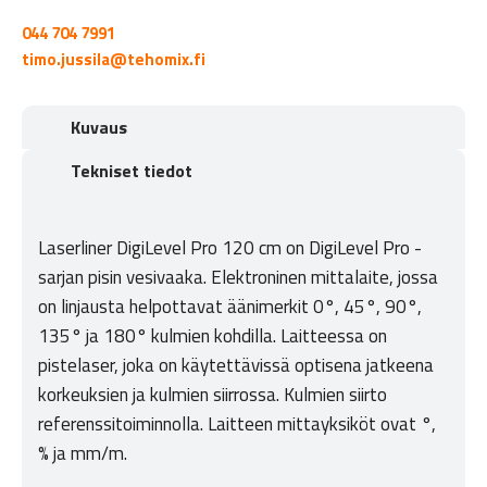
044 704 7991
timo.jussila@tehomix.fi
Kuvaus
Tekniset tiedot
Laserliner DigiLevel Pro 120 cm on DigiLevel Pro -
sarjan pisin vesivaaka. Elektroninen mittalaite, jossa
on linjausta helpottavat äänimerkit 0°, 45°, 90°,
135° ja 180° kulmien kohdilla. Laitteessa on
pistelaser, joka on käytettävissä optisena jatkeena
korkeuksien ja kulmien siirrossa. Kulmien siirto
referenssitoiminnolla. Laitteen mittayksiköt ovat °,
% ja mm/m.