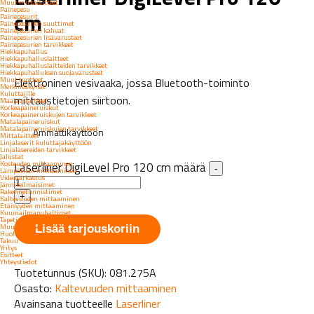
Muut mittalaitteet
Painepesu
cm
Painepesurit
Painepesurien suuttimet
Painepesurien kahvat
Painepesurien lisävarusteet
Painepesurien tarvikkeet
Hiekkapuhallus
Hiekkapuhalluslaitteet
Hiekkapuhalluslaitteiden tarvikkeet
Hiekkapuhalluksen suojavarusteet
Muut tuotteet
Elektroninen vesivaaka, jossa Bluetooth-toiminto
Merkintäkynät
Kuluttajille
mittaustietojen siirtoon.
Maalauslaitteet
Korkeapaineruiskut
Korkeapaineruiskujen tarvikkeet
Matalapaineruiskut
Matalapaineruiskujen tarvikkeet
Ammattikäyttöön
Mittalaitteet
Linjalaserit kuluttajakäyttöön
Linjalasereiden tarvikkeet
Jalustat
Kosteuden mittaaminen
Laserliner DigiLevel Pro 120 cm määrä
-
Lämpötilan mittaaminen
Videotarkastus
Jänniteilmaisimet
Rakennetunnistimet
+
Kaltevuuden mittaaminen
Etäisyyden mittaaminen
Kuumailmapuhaltimet
Tapetinirrottimet
Muut tuotteet
Lisää tarjouskoriin
Huolto
Takuu
Yritys
Esitteet
Yhteystiedot
Tuotetunnus (SKU):
081.275A
Osasto:
Kaltevuuden mittaaminen
Avainsana tuotteelle
Laserliner