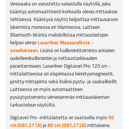
Vesivaaka on varustettu valaistulla näytöllä, joka
kääntyy automaattisesti korkealla olevia mittauksia
tehtäessä. Kääntyvä näyttö helpottaa mittausarvon
lukemista monessa eri tilanteessa. Laitteen
Bluetooth-liitäntä mahdollistaa mittaustietojen
helpon siirron
Laserliner MeasureNote -
sovellukseen.
Lisänä on kalibrointitoiminto anturien
uudelleenkalibrointiin ja mittaustarkkuuden
parantamiseen. Laserliner DigiLevel Pro 120 cm -
mittalaitteessa on alapinnassa kiinnitysmagneetit,
jyrsitty mittapinta sekä lisäksi pysty- ja vaakalibellit.
Laitteessa on myös automaattinen
pysäytystoiminto viimeisimmän mittauslukeman
tarkasteluun näytöltä.
DigiLevel Pro -mittalaitetta on saatavilla myös
60
cm (081.271A)
ja
80 cm (081.272A)
mittaisena.