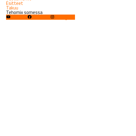
Esitteet
Takuu
Tehomix somessa
YouTube
Facebook
Instagram