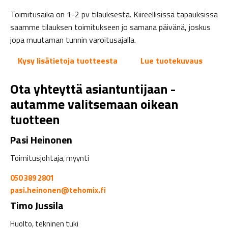
Toimitusaika on 1-2 pv tilauksesta. Kiireellisissä tapauksissa
saamme tilauksen toimitukseen jo samana päivänä, joskus
jopa muutaman tunnin varoitusajalla.
Kysy lisätietoja tuotteesta
Lue tuotekuvaus
Ota yhteyttä asiantuntijaan -
autamme valitsemaan oikean
tuotteen
Pasi Heinonen
Toimitusjohtaja, myynti
050 389 2801
pasi.heinonen@tehomix.fi
Timo Jussila
Huolto, tekninen tuki