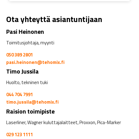
Ota yhteyttä asiantuntijaan
Pasi Heinonen
Toimitusjohtaja, myynti
050 389 2801
pasi.heinonen@tehomix.fi
Timo Jussila
Huolto, tekninen tuki
044 704 7991
timo.jussila@tehomix.fi
Raision toimipiste
Laserliner, Wagner kuluttajalaitteet, Proxxon, Pica-Marker
029 123 1111