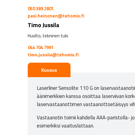
050 389 2801
pasi.heinonen@tehomix.fi
Timo Jussila
Huolto, tekninen tuki
044 704 7991
timo.jussila@tehomix.fi
Kuvaus
Laserliner Sensolite 110 G on laservastaanotin
äänimerkkien kanssa osoittaa laserviivan kor
laservastaanottimen vastaanottoetäisyys vihr
Vastaanotin toimii kahdella AAA-paristolla- j
esimerkiksi vaaituslattaan.