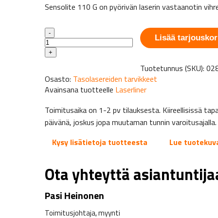
Sensolite 110 G on pyörivän laserin vastaanotin vihreäl
Laserliner
-
SensoLite
Lisää tarjouskor
110
+
G
set
Tuotetunnus (SKU):
028
määrä
Osasto:
Tasolasereiden tarvikkeet
Avainsana tuotteelle
Laserliner
Toimitusaika on 1-2 pv tilauksesta. Kiireellisissä 
päivänä, joskus jopa muutaman tunnin varoitusajalla.
Kysy lisätietoja tuotteesta
Lue tuotekuv
Ota yhteyttä asiantuntij
Pasi Heinonen
Toimitusjohtaja, myynti