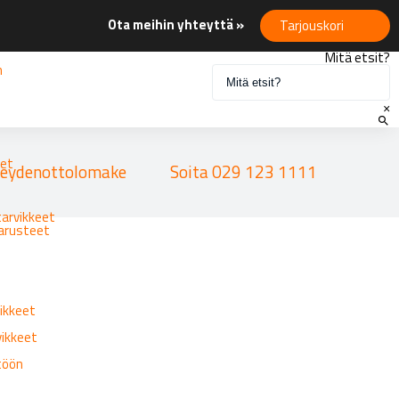
Ota meihin yhteyttä »
Tarjouskori
Mitä etsit?
n
×
eet
eydenottolomake
Soita 029 123 1111
tarvikkeet
varusteet
ikkeet
vikkeet
ttöön