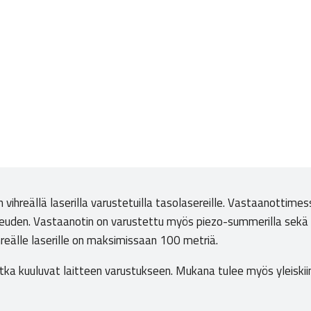
 vihreällä laserilla varustetuilla tasolasereille. Vastaanottime
keuden. Vastaanotin on varustettu myös piezo-summerilla sekä
eälle laserille on maksimissaan 100 metriä.
otka kuuluvat laitteen varustukseen. Mukana tulee myös yleiski