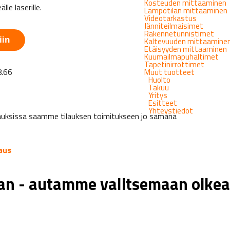
Kosteuden mittaaminen
le laserille.
Lämpötilan mittaaminen
Videotarkastus
Jänniteilmaisimet
Rakennetunnistimet
iin
Kaltevuuden mittaamine
Etäisyyden mittaaminen
Kuumailmapuhaltimet
Tapetinirrottimet
.66
Muut tuotteet
Huolto
Takuu
Yritys
Esitteet
Yhteystiedot
tapauksissa saamme tilauksen toimitukseen jo samana
aus
aan - autamme valitsemaan oikea