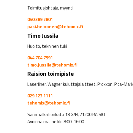
Toimitusjohtaja, myynti
050 389 2801
pasi.heinonen@tehomix.fi
Timo Jussila
Huolto, tekninen tuki
044 704 7991
timo.jussila@tehomix.fi
Raision toimipiste
Laserliner, Wagner kuluttajalaitteet, Proxxon, Pica-Mar
029 123 1111
tehomix@tehomix.fi
Sammalkallionkatu 18 G/H, 21200 RAISIO
Avoinna ma-pe klo 8:00-16:00