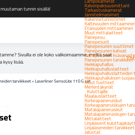
Lämpökamerat
Kalvonpaksuusmittarit
 muutaman tunnin sisällä!
Tarkastuskamerat
Jänniteilmaisimet
Rakennetunnistimet
Kaltevuuden mittaamine
Etäisyyden mittaaminen
Muut mittalaitteet
Painepesu
Painepesurit
Painepesurien suuttimet
Painepesurien kahvat
tamme? Sivuilla ei ole koko valikoimaamme, meiltä saat
Painepesurien lisävarust
Yht
Painepesurien tarvikkeet
a kysy lisää.
Hiekkapuhallus
Hiekkapuhalluslaitteet
Hiekkapuhalluslaitteiden 
Hiekkapuhalluksen suoja
reiden tarvikkeet
»
Laserliner SensoLite 110 G set
Muut tuotteet
Merkintäkynät
Kuluttajille
Maalauslaitteet
Korkeapaineruiskut
Korkeapaineruiskujen tarv
Matalapaineruiskut
set
Matalapaineruiskujen tar
Mittalaitteet
Linjalaserit kuluttajakäy
Linjalasereiden tarvikkeet
Jalustat