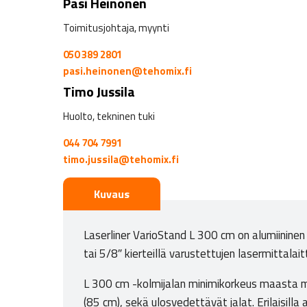
Pasi Heinonen
Toimitusjohtaja, myynti
050 389 2801
pasi.heinonen@tehomix.fi
Timo Jussila
Huolto, tekninen tuki
044 704 7991
timo.jussila@tehomix.fi
Kuvaus
Laserliner VarioStand L 300 cm on alumiininen 
tai 5/8″ kierteillä varustettujen lasermittala
L 300 cm -kolmijalan minimikorkeus maasta m
(85 cm), sekä ulosvedettävät jalat. Erilaisilla