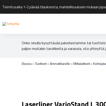
Toimitusaika 1-2 päivää tilauksesta, mahdollisuuksien mukaan jopa
Onko sinulla kysyttävää palveluistamme tai tuotteis
paljon muitakin tarvikkeita ja varaosia, ota yhteyttä j
Etusivu
»
Tuotteet
»
Ammattilaisille
»
Mittalaitteet
»
Kolmijalat
Laserliner VarioStand L 30