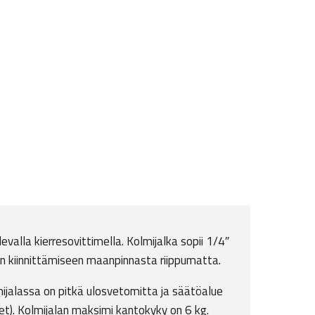
valla kierresovittimella. Kolmijalka sopii 1/4″
een kiinnittämiseen maanpinnasta riippumatta.
jalassa on pitkä ulosvetomitta ja säätöalue
rjet). Kolmijalan maksimi kantokyky on 6 kg.