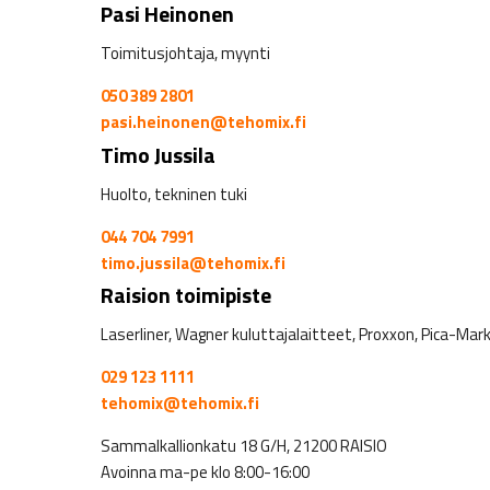
Pasi Heinonen
Toimitusjohtaja, myynti
050 389 2801
pasi.heinonen@tehomix.fi
Timo Jussila
Huolto, tekninen tuki
044 704 7991
timo.jussila@tehomix.fi
Raision toimipiste
Laserliner, Wagner kuluttajalaitteet, Proxxon, Pica-Mar
029 123 1111
tehomix@tehomix.fi
Sammalkallionkatu 18 G/H, 21200 RAISIO
Avoinna ma-pe klo 8:00-16:00