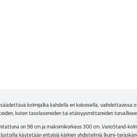
säädettävä kolmijalka kahdella eri kokoisella, vaihdettavissa ole
itteiden, kuten tasolasereiden tai etäisyysmittareiden turvallis
itattuna on 98 cm ja maksimikorkeus 300 cm. VarioStand-kolmi
 alustoilla käytetään erityisiä kärkien yhdistelmiä (kumi-teräskä