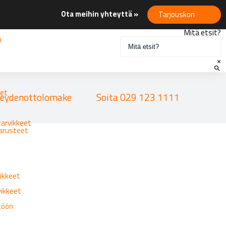
Ota meihin yhteyttä »
Tarjouskori
Mitä etsit?
n
×
eet
eydenottolomake
Soita 029 123 1111
tarvikkeet
varusteet
ikkeet
vikkeet
ttöön