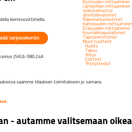
Kosteuden mittaaminen
Lämpötilan mittaaminen
Videotarkastus
Jänniteilmaisimet
della kierresovittimella.
Rakennetunnistimet
Kaltevuuden mittaamine
Etäisyyden mittaaminen
Kuumailmapuhaltimet
Tapetinirrottimet
sää tarjouskoriin
Muut tuotteet
Huolto
Takuu
Yritys
unnus (SKU):
080.24A
Esitteet
Yhteystiedot
tapauksissa saamme tilauksen toimitukseen jo samana
aus
aan - autamme valitsemaan oikea