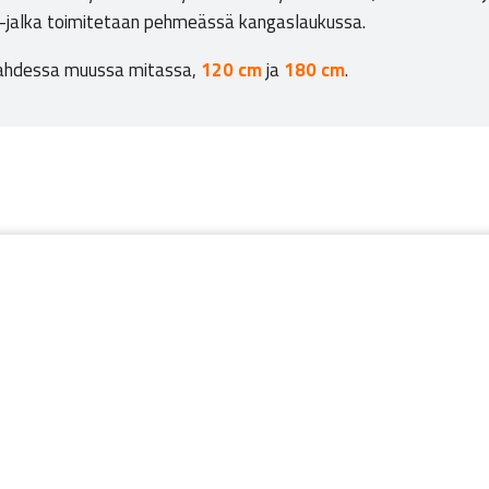
0 -jalka toimitetaan pehmeässä kangaslaukussa.
kahdessa muussa mitassa,
120 cm
ja
180 cm
.