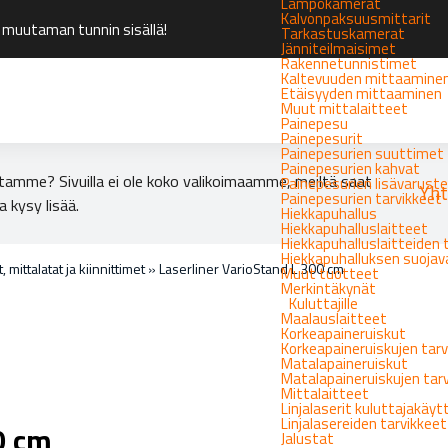
Lämpökamerat
Kalvonpaksuusmittarit
 muutaman tunnin sisällä!
Tarkastuskamerat
Jänniteilmaisimet
Rakennetunnistimet
Kaltevuuden mittaamine
Etäisyyden mittaaminen
Muut mittalaitteet
Painepesu
Painepesurit
Painepesurien suuttimet
Painepesurien kahvat
tamme? Sivuilla ei ole koko valikoimaamme, meiltä saat
Painepesurien lisävarust
Yht
Painepesurien tarvikkeet
a kysy lisää.
Hiekkapuhallus
Hiekkapuhalluslaitteet
Hiekkapuhalluslaitteiden 
Hiekkapuhalluksen suoja
, mittalatat ja kiinnittimet
»
Laserliner VarioStand L 300 cm
Muut tuotteet
Merkintäkynät
Kuluttajille
Maalauslaitteet
Korkeapaineruiskut
Korkeapaineruiskujen tarv
Matalapaineruiskut
Matalapaineruiskujen tar
Mittalaitteet
Linjalaserit kuluttajakäy
Linjalasereiden tarvikkeet
0 cm
Jalustat