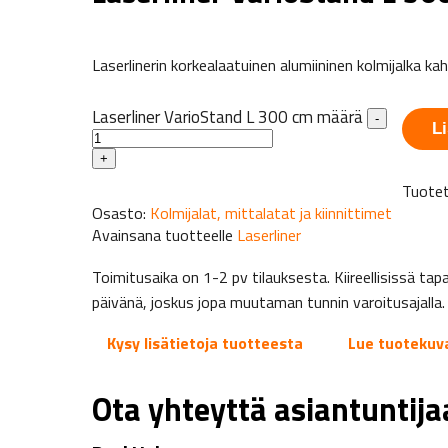
Laserlinerin korkealaatuinen alumiininen kolmijalka kah
Laserliner VarioStand L 300 cm määrä
-
Li
+
Tuotet
Osasto:
Kolmijalat, mittalatat ja kiinnittimet
Avainsana tuotteelle
Laserliner
Toimitusaika on 1-2 pv tilauksesta. Kiireellisissä 
päivänä, joskus jopa muutaman tunnin varoitusajalla.
Kysy lisätietoja tuotteesta
Lue tuotekuv
Ota yhteyttä asiantuntij