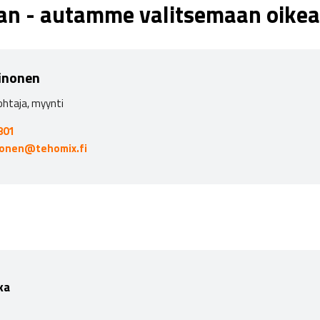
aan - autamme valitsemaan oikea
inonen
ohtaja, myynti
801
nonen@tehomix.fi
ka