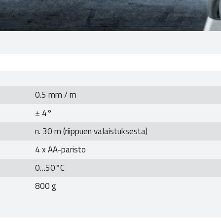
0.5 mm / m
± 4°
n. 30 m (riippuen valaistuksesta)
4 x AA-paristo
0…50°C
800 g