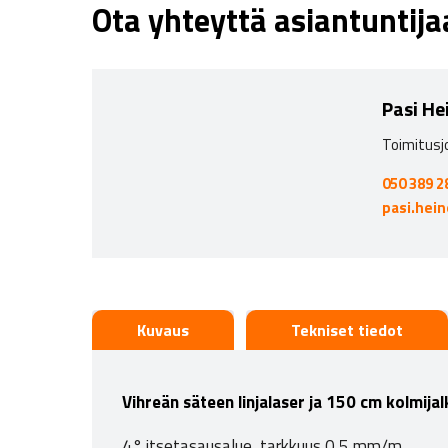
Ota yhteyttä asiantuntij
Pasi He
Toimitusj
050 389 2
pasi.hei
Kuvaus
Tekniset tiedot
Vihreän säteen linjalaser ja 150 cm kolmijal
4° itsetasausalue, tarkkuus 0,5 mm/m