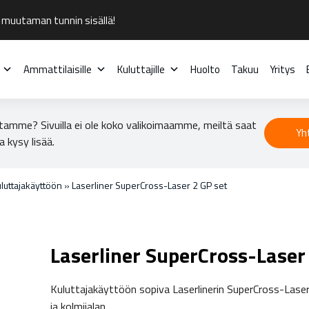
 muutaman tunnin sisällä!
Ammattilaisille
Kuluttajille
Huolto
Takuu
Yritys
tamme? Sivuilla ei ole koko valikoimaamme, meiltä saat
Yh
a kysy lisää.
uluttajakäyttöön
»
Laserliner SuperCross-Laser 2 GP set
Laserliner SuperCross-Laser
Kuluttajakäyttöön sopiva Laserlinerin SuperCross-Lase
ja kolmijalan