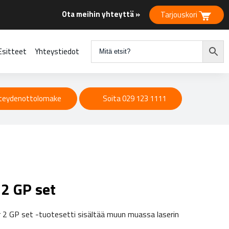
Ota meihin yhteyttä »
Tarjouskori
Esitteet
Yhteystiedot
teydenottolomake
Soita 029 123 1111
 2 GP set
r 2 GP set -tuotesetti sisältää muun muassa laserin