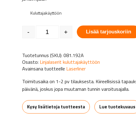
Kuluttajakäyttöön
Laserliner SuperCross-Laser 2 GP set määrä
-
+
Lisää tarjouskoriin
Tuotetunnus (SKU):
081.192A
Osasto:
Linjalaserit kuluttajakäyttöön
Avainsana tuotteelle
Laserliner
Toimitusaika on 1-2 pv tilauksesta. Kiireellisissä tap
päivänä, joskus jopa muutaman tunnin varoitusajalla.
Kysy lisätietoja tuotteesta
Lue tuotekuvaus