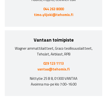
044 263 8000
timo.ylijoki@tehomix.fi
Vantaan toimipiste
Wagner ammattilaitteet, Graco teollisuuslaitteet,
TehoJet, Airblast, RPB
029 123 1113
vantaa@tehomix.fi
Niittytie 25 B 8, 01300 VANTAA
Avoinna ma-pe klo 7:00-16:00