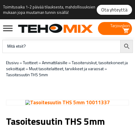
Toimitusaika 1-2 päivää tilauksesta, mahdollisuuksien
Ota yhteyttä
mukaan jopa muutaman tunnin sisällä!
Tarjouskori
Etusivu
»
Tuotteet
»
Ammattilaisille
»
Tasoiteruiskut, tasoitekoneet ja
sekoittajat
»
Muut tasoitelaitteet, tarvikkeet ja varaosat
»
Tasoitesuutin THS 5mm
Tasoitesuutin THS 5mm