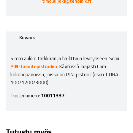
timo.ylijoki@tehomix.fi
Kuvaus
5 mm aukko tarkkaan ja hallittuun levitykseen. Sopii
PIN-tasoitepistooliin
. Käytössä laajasti Cura-
kokoonpanoissa, joissa on PIN-pistooli (esim. CURA-
100/1200/3000).
Tuotenumero:
10011337
Tutustu myös