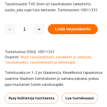
Tasoitesuutin THS 5mm on tasoitukseen tarkoitettu
suutin, joka sopii Cura-laitteisiin. Tuotenumero 10011337.
Tasoitesuutin THS 5mm määrä
-
+
Lisää tarjouskoriin
Tuotetunnus (SKU):
10011337
Osastot:
Muut tasoitelaitteet, tarvikkeet ja varaosat
,
Tasoiteruiskut, tasoitekoneet ja sekoittajat
Toimitusaika on 1-2 pv tilauksesta. Kiireellisissä tapauksissa
saamme tilauksen toimitukseen jo samana päivänä, joskus
jopa muutaman tunnin varoitusajalla.
Kysy lisätietoja tuotteesta
Lue tuotekuvaus