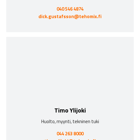
040 546 4874
dick.gustafsson@tehomix.fi
Timo Ylijoki
Huolto, myynti, tekninen tuki
044 263 8000