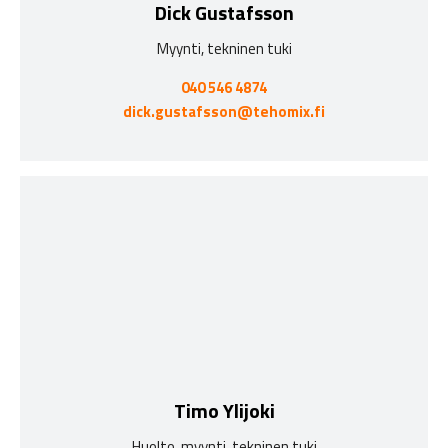
Dick Gustafsson
Myynti, tekninen tuki
040 546 4874
dick.gustafsson@tehomix.fi
Timo Ylijoki
Huolto, myynti, tekninen tuki