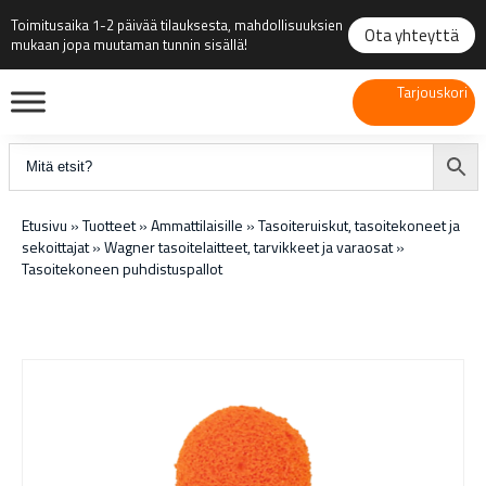
Toimitusaika 1-2 päivää tilauksesta, mahdollisuuksien
Ota yhteyttä
mukaan jopa muutaman tunnin sisällä!
Tarjouskori
Etusivu
»
Tuotteet
»
Ammattilaisille
»
Tasoiteruiskut, tasoitekoneet ja
sekoittajat
»
Wagner tasoitelaitteet, tarvikkeet ja varaosat
»
Tasoitekoneen puhdistuspallot