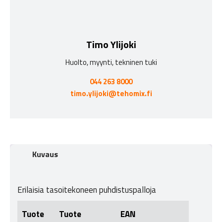
Timo Ylijoki
Huolto, myynti, tekninen tuki
044 263 8000
timo.ylijoki@tehomix.fi
Kuvaus
Erilaisia tasoitekoneen puhdistuspalloja
Tuote
Tuote
EAN