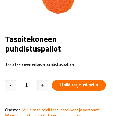
Tasoitekoneen
puhdistuspallot
Tasoitekoneen erilaisia puhdistuspalloja
Tasoitekoneen puhdistuspallot määrä
-
+
Lisää tarjouskoriin
Osastot:
Muut tasoitelaitteet, tarvikkeet ja varaosat
,
Wagner tasoitelaitteet, tarvikkeet ja varaosat