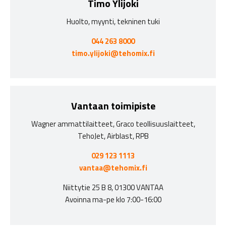
Timo Ylijoki
Huolto, myynti, tekninen tuki
044 263 8000
timo.ylijoki@tehomix.fi
Vantaan toimipiste
Wagner ammattilaitteet, Graco teollisuuslaitteet,
TehoJet, Airblast, RPB
029 123 1113
vantaa@tehomix.fi
Niittytie 25 B 8, 01300 VANTAA
Avoinna ma-pe klo 7:00-16:00