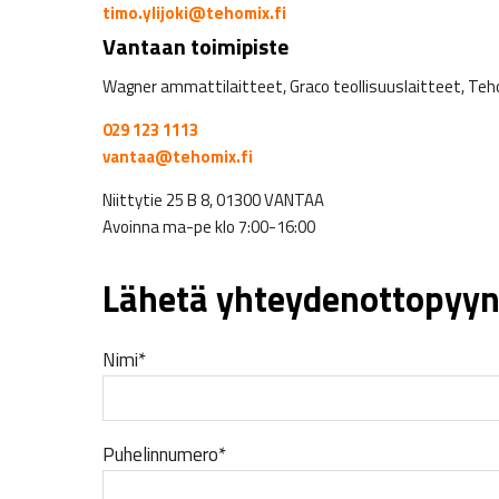
timo.ylijoki@tehomix.fi
Vantaan toimipiste
Wagner ammattilaitteet, Graco teollisuuslaitteet, Teho
029 123 1113
vantaa@tehomix.fi
Niittytie 25 B 8, 01300 VANTAA
Avoinna ma-pe klo 7:00-16:00
Lähetä yhteydenottopyyn
Nimi*
Puhelinnumero*