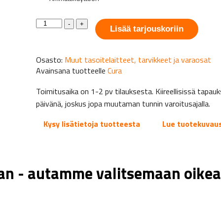
CURA
-
+
1200
Lisää tarjouskoriin
/
2500
Vaippa,
Osasto:
Muut tasoitelaitteet, tarvikkeet ja varaosat
sininen
Avainsana tuotteelle
Cura
määrä
Toimitusaika on 1-2 pv tilauksesta. Kiireellisissä tap
päivänä, joskus jopa muutaman tunnin varoitusajalla.
Kysy lisätietoja tuotteesta
Lue tuotekuvau
aan - autamme valitsemaan oikea