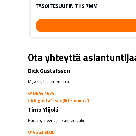
TASOITESUUTIN THS 7MM
Ota yhteyttä asiantuntij
Dick Gustafsson
Myynti, tekninen tuki
040 546 4874
dick.gustafsson@tehomix.fi
Timo Ylijoki
Huolto, myynti, tekninen tuki
044 263 8000