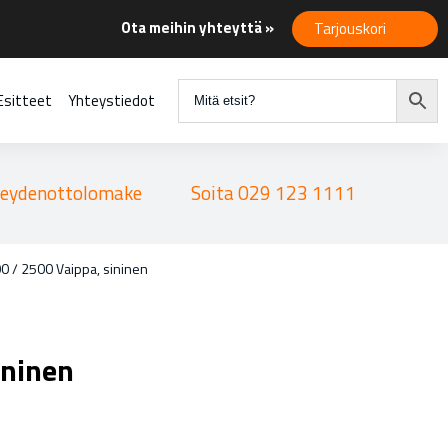
Ota meihin yhteyttä »
Tarjouskori
Esitteet
Yhteystiedot
eydenottolomake
Soita 029 123 1111
 / 2500 Vaippa, sininen
ininen