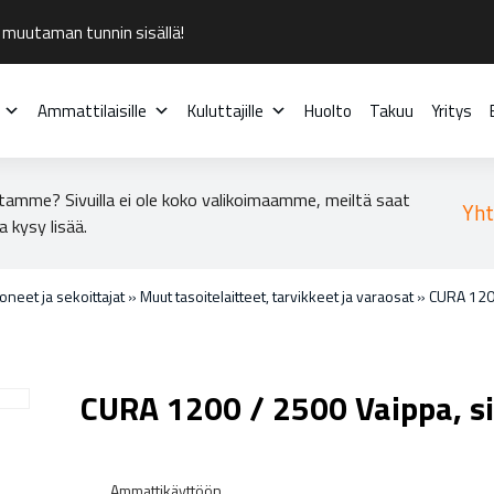
 muutaman tunnin sisällä!
Ammattilaisille
Kuluttajille
Huolto
Takuu
Yritys
tamme? Sivuilla ei ole koko valikoimaamme, meiltä saat
Yht
a kysy lisää.
oneet ja sekoittajat
»
Muut tasoitelaitteet, tarvikkeet ja varaosat
»
CURA 1200
CURA 1200 / 2500 Vaippa, s
Ammattikäyttöön