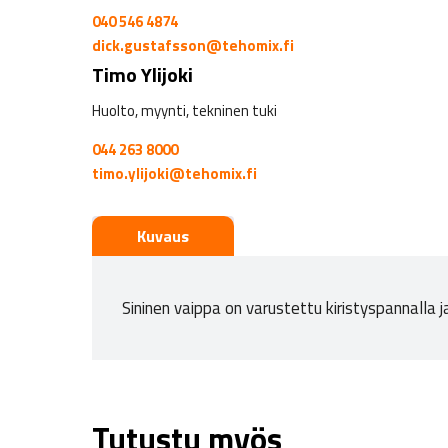
040 546 4874
dick.gustafsson@tehomix.fi
Timo Ylijoki
Huolto, myynti, tekninen tuki
044 263 8000
timo.ylijoki@tehomix.fi
Kuvaus
Sininen vaippa on varustettu kiristyspannalla
Tutustu myös