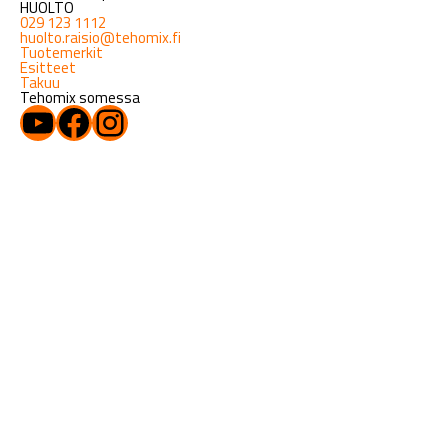
HUOLTO
029 123 1112
huolto.raisio@tehomix.fi
Tuotemerkit
Esitteet
Takuu
Tehomix somessa
YouTube
Facebook
Instagram