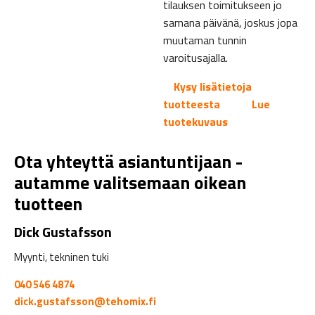
tilauksen toimitukseen jo
samana päivänä, joskus jopa
muutaman tunnin
varoitusajalla.
Kysy lisätietoja
tuotteesta
Lue
tuotekuvaus
Ota yhteyttä asiantuntijaan -
autamme valitsemaan oikean
tuotteen
Dick Gustafsson
Myynti, tekninen tuki
040 546 4874
dick.gustafsson@tehomix.fi