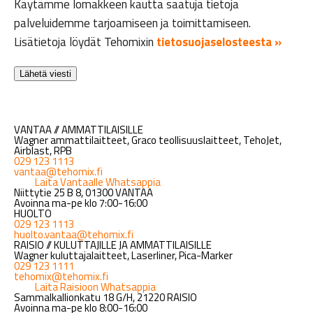
Käytämme lomakkeen kautta saatuja tietoja
palveluidemme tarjoamiseen ja toimittamiseen.
Lisätietoja löydät Tehomixin
tietosuojaselosteesta »
VANTAA // AMMATTILAISILLE
Wagner ammattilaitteet, Graco teollisuuslaitteet, TehoJet,
Airblast, RPB
029 123 1113
vantaa@tehomix.fi
Laita Vantaalle Whatsappia
Niittytie 25 B 8, 01300 VANTAA
Avoinna ma-pe klo 7:00-16:00
HUOLTO
029 123 1113
huolto.vantaa@tehomix.fi
RAISIO // KULUTTAJILLE JA AMMATTILAISILLE
Wagner kuluttajalaitteet, Laserliner, Pica-Marker
029 123 1111
tehomix@tehomix.fi
Laita Raisioon Whatsappia
Sammalkallionkatu 18 G/H, 21220 RAISIO
Avoinna ma-pe klo 8:00-16:00