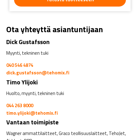
Ota yhteyttä asiantuntijaan
Dick Gustafsson
Myynti, tekninen tuki
040 546 4874
dick.gustafsson@tehomix.fi
Timo Ylijoki
Huolto, myynti, tekninen tuki
044 263 8000
timo.ylijoki@tehomix.fi
Vantaan toimipiste
Wagner ammattilaitteet, Graco teollisuuslaitteet, TehoJet,