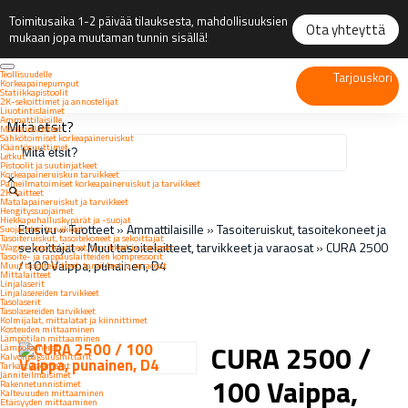
Toimitusaika 1-2 päivää tilauksesta, mahdollisuuksien
Ota yhteyttä
mukaan jopa muutaman tunnin sisällä!
Teollisuudelle
Tarjouskori
Korkeapainepumput
Statiikkapistoolit
2K-sekoittimet ja annostelijat
Liuotintislaimet
Ammattilaisille
Mitä etsit?
Maalauslaitteet
Sähkötoimiset korkeapaineruiskut
Kääntösuuttimet
Letkut
Pistoolit ja suutinjatkeet
Korkeapaineruiskun tarvikkeet
×
Paineilmatoimiset korkeapaineruiskut ja tarvikkeet
2K-laitteet
Matalapaineruiskut ja tarvikkeet
Hengityssuojaimet
Hiekkapuhalluskypärät ja -suojat
Etusivu
»
Tuotteet
»
Ammattilaisille
»
Tasoiteruiskut, tasoitekoneet ja
Suojainten tarvikkeet
Tasoiteruiskut, tasoitekoneet ja sekoittajat
sekoittajat
»
Muut tasoitelaitteet, tarvikkeet ja varaosat
»
CURA 2500
Wagner tasoitelaitteet, tarvikkeet ja varaosat
Tasoite- ja rappauslaitteiden kompressorit
/ 100 Vaippa, punainen, D4
Muut tasoitelaitteet, tarvikkeet ja varaosat
Mittalaitteet
Linjalaserit
Linjalasereiden tarvikkeet
Tasolaserit
Tasolasereiden tarvikkeet
Kolmijalat, mittalatat ja kiinnittimet
Kosteuden mittaaminen
Lämpötilan mittaaminen
CURA 2500 /
Lämpökamerat
Kalvonpaksuusmittarit
Tarkastuskamerat
Jänniteilmaisimet
100 Vaippa,
Rakennetunnistimet
Kaltevuuden mittaaminen
Etäisyyden mittaaminen