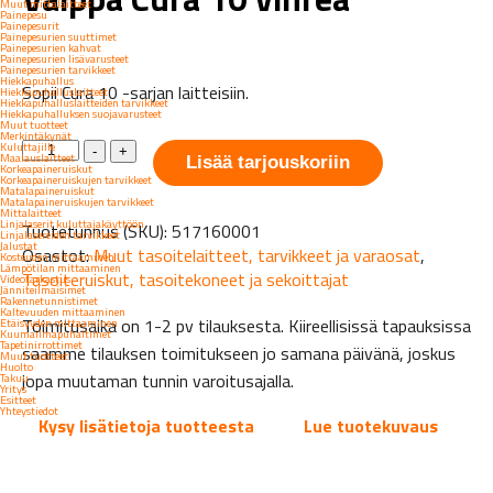
Muut mittalaitteet
Painepesu
Painepesurit
Painepesurien suuttimet
Painepesurien kahvat
Painepesurien lisävarusteet
Painepesurien tarvikkeet
Hiekkapuhallus
Sopii Cura 10 -sarjan laitteisiin.
Hiekkapuhalluslaitteet
Hiekkapuhalluslaitteiden tarvikkeet
Hiekkapuhalluksen suojavarusteet
Muut tuotteet
Merkintäkynät
Vaippa
Kuluttajille
-
+
Maalauslaitteet
Lisää tarjouskoriin
Cura
Korkeapaineruiskut
Korkeapaineruiskujen tarvikkeet
10
Matalapaineruiskut
vihreä
Matalapaineruiskujen tarvikkeet
Mittalaitteet
määrä
Linjalaserit kuluttajakäyttöön
Tuotetunnus (SKU):
517160001
Linjalasereiden tarvikkeet
Jalustat
Osastot:
Muut tasoitelaitteet, tarvikkeet ja varaosat
,
Kosteuden mittaaminen
Lämpötilan mittaaminen
Tasoiteruiskut, tasoitekoneet ja sekoittajat
Videotarkastus
Jänniteilmaisimet
Rakennetunnistimet
Kaltevuuden mittaaminen
Toimitusaika on 1-2 pv tilauksesta. Kiireellisissä tapauksissa
Etäisyyden mittaaminen
Kuumailmapuhaltimet
Tapetinirrottimet
saamme tilauksen toimitukseen jo samana päivänä, joskus
Muut tuotteet
Huolto
jopa muutaman tunnin varoitusajalla.
Takuu
Yritys
Esitteet
Yhteystiedot
Kysy lisätietoja tuotteesta
Lue tuotekuvaus