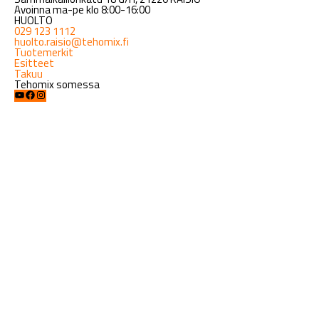
Avoinna ma-pe klo 8:00-16:00
HUOLTO
029 123 1112
huolto.raisio@tehomix.fi
Tuotemerkit
Esitteet
Takuu
Tehomix somessa
YouTube
Facebook
Instagram