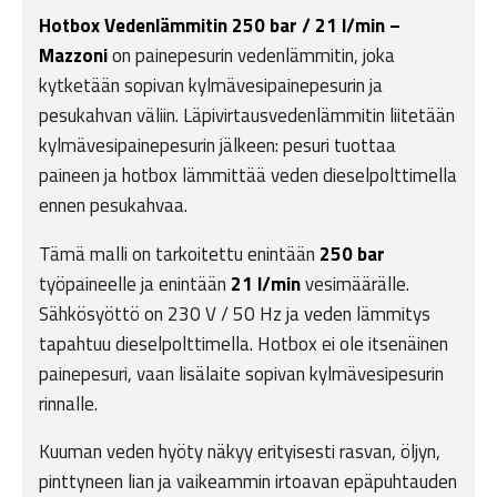
Hotbox Vedenlämmitin 250 bar / 21 l/min –
Mazzoni
on painepesurin vedenlämmitin, joka
kytketään sopivan kylmävesipainepesurin ja
pesukahvan väliin. Läpivirtausvedenlämmitin liitetään
kylmävesipainepesurin jälkeen: pesuri tuottaa
paineen ja hotbox lämmittää veden dieselpolttimella
ennen pesukahvaa.
Tämä malli on tarkoitettu enintään
250 bar
työpaineelle ja enintään
21 l/min
vesimäärälle.
Sähkösyöttö on 230 V / 50 Hz ja veden lämmitys
tapahtuu dieselpolttimella. Hotbox ei ole itsenäinen
painepesuri, vaan lisälaite sopivan kylmävesipesurin
rinnalle.
Kuuman veden hyöty näkyy erityisesti rasvan, öljyn,
pinttyneen lian ja vaikeammin irtoavan epäpuhtauden