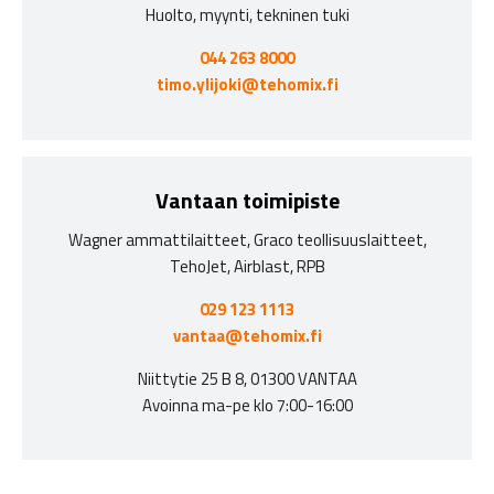
Huolto, myynti, tekninen tuki
044 263 8000
timo.ylijoki@tehomix.fi
Vantaan toimipiste
Wagner ammattilaitteet, Graco teollisuuslaitteet,
TehoJet, Airblast, RPB
029 123 1113
vantaa@tehomix.fi
Niittytie 25 B 8, 01300 VANTAA
Avoinna ma-pe klo 7:00-16:00