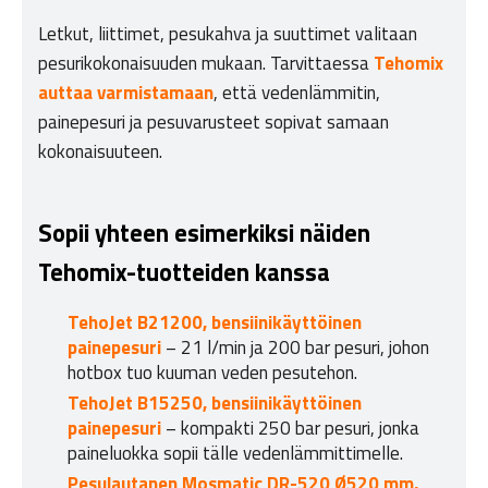
Letkut, liittimet, pesukahva ja suuttimet valitaan
pesurikokonaisuuden mukaan. Tarvittaessa
Tehomix
auttaa varmistamaan
, että vedenlämmitin,
painepesuri ja pesuvarusteet sopivat samaan
kokonaisuuteen.
Sopii yhteen esimerkiksi näiden
Tehomix-tuotteiden kanssa
TehoJet B21200, bensiinikäyttöinen
painepesuri
– 21 l/min ja 200 bar pesuri, johon
hotbox tuo kuuman veden pesutehon.
TehoJet B15250, bensiinikäyttöinen
painepesuri
– kompakti 250 bar pesuri, jonka
paineluokka sopii tälle vedenlämmittimelle.
Pesulautanen Mosmatic DR-520 Ø520 mm,