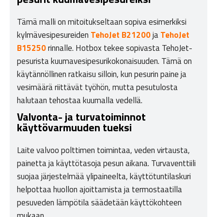
Tämä malli on mitoitukseltaan sopiva esimerkiksi
kylmävesipesureiden
TehoJet B21200
ja
TehoJet
B15250
rinnalle. Hotbox tekee sopivasta TehoJet-
pesurista kuumavesipesurikokonaisuuden. Tämä on
käytännöllinen ratkaisu silloin, kun pesurin paine ja
vesimäärä riittävät työhön, mutta pesutulosta
halutaan tehostaa kuumalla vedellä.
Valvonta- ja turvatoiminnot
käyttövarmuuden tueksi
Laite valvoo polttimen toimintaa, veden virtausta,
painetta ja käyttötasoja pesun aikana. Turvaventtiili
suojaa järjestelmää ylipaineelta, käyttötuntilaskuri
helpottaa huollon ajoittamista ja termostaatilla
pesuveden lämpötila säädetään käyttökohteen
mukaan.