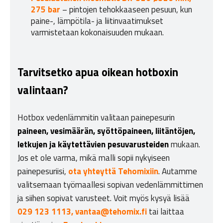
275 bar
– pintojen tehokkaaseen pesuun, kun
paine-, lämpötila- ja liitinvaatimukset
varmistetaan kokonaisuuden mukaan.
Tarvitsetko apua oikean hotboxin
valintaan?
Hotbox vedenlämmitin valitaan painepesurin
paineen, vesimäärän, syöttöpaineen, liitäntöjen,
letkujen ja käytettävien pesuvarusteiden
mukaan.
Jos et ole varma, mikä malli sopii nykyiseen
painepesuriisi,
ota yhteyttä Tehomixiin
. Autamme
valitsemaan työmaallesi sopivan vedenlämmittimen
ja siihen sopivat varusteet. Voit myös kysyä lisää
029 123 1113,
vantaa@tehomix.fi
tai laittaa