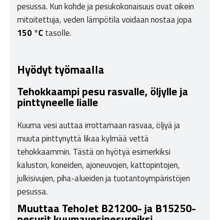
pesussa. Kun kohde ja pesukokonaisuus ovat oikein
mitoitettuja, veden lämpötila voidaan nostaa jopa
150 °C
tasolle.
Hyödyt työmaalla
Tehokkaampi pesu rasvalle, öljylle ja
pinttyneelle lialle
Kuuma vesi auttaa irrottamaan rasvaa, öljyä ja
muuta pinttynyttä likaa kylmää vettä
tehokkaammin. Tästä on hyötyä esimerkiksi
kaluston, koneiden, ajoneuvojen, kattopintojen,
julkisivujen, piha-alueiden ja tuotantoympäristöjen
pesussa.
Muuttaa TehoJet B21200- ja B15250-
pesurit kuumavesipesureiksi