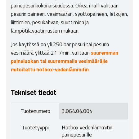
painepesurikokonaisuudessa. Oikea malli valitaan
pesurin paineen, vesimäärän, syöttöpaineen, letkujen,
liittimien, pesukahvan, suuttimien ja
lämpötilavaatimusten mukaan.
Jos käytössä on yli 250 bar pesuri tai pesurin
vesimäärä ylittää 21 l/min, valitaan
suuremman
paineluokan tai suuremmalle vesimäärälle
mitoitettu hotbox-vedenlämmitin
.
Tekniset tiedot
Tuotenumero
3.064.04.004
Tuotetyyppi
Hotbox vedenlämmitin
painepesurille