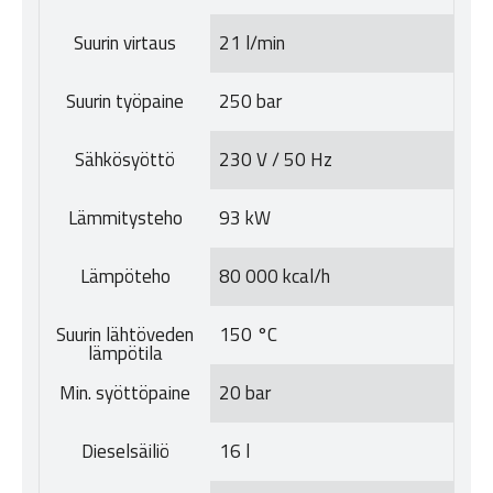
Suurin virtaus
21 l/min
Suurin työpaine
250 bar
Sähkösyöttö
230 V / 50 Hz
Lämmitysteho
93 kW
Lämpöteho
80 000 kcal/h
Suurin lähtöveden
150 °C
lämpötila
Min. syöttöpaine
20 bar
Dieselsäiliö
16 l