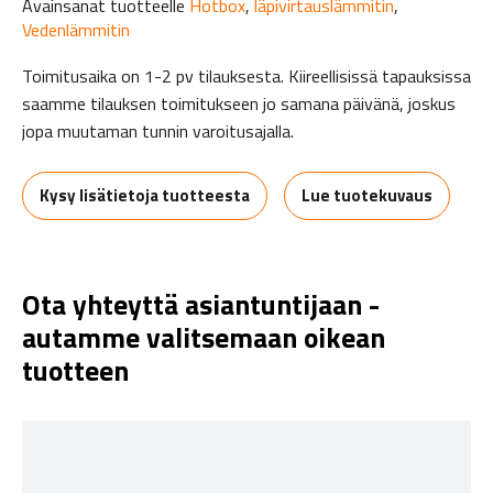
Avainsanat tuotteelle
Hotbox
,
läpivirtauslämmitin
,
Vedenlämmitin
Toimitusaika on 1-2 pv tilauksesta. Kiireellisissä tapauksissa
saamme tilauksen toimitukseen jo samana päivänä, joskus
jopa muutaman tunnin varoitusajalla.
Kysy lisätietoja tuotteesta
Lue tuotekuvaus
Ota yhteyttä asiantuntijaan -
autamme valitsemaan oikean
tuotteen