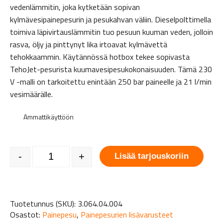
vedenlämmitin, joka kytketään sopivan
kylmävesipainepesurin ja pesukahvan väliin. Dieselpolttimella
toimiva läpivirtauslämmitin tuo pesuun kuuman veden, jolloin
rasva, öljy ja pinttynyt lika irtoavat kylmävettä
tehokkaammin. Käytännössä hotbox tekee sopivasta
TehoJet-pesurista kuumavesipesukokonaisuuden. Tämä 230
V -malli on tarkoitettu enintään 250 bar paineelle ja 21 l/min
vesimäärälle.
Ammattikäyttöön
Hotbox Vedenlämmitin 250bar 21L/min - Mazzoni veden läp
-
+
Lisää tarjouskoriin
Tuotetunnus (SKU):
3.064.04.004
Osastot:
Painepesu
,
Painepesurien lisävarusteet