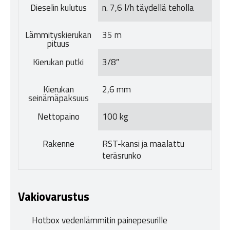
Dieselin kulutus
n. 7,6 l/h täydellä teholla
Lämmityskierukan
35 m
pituus
Kierukan putki
3/8″
Kierukan
2,6 mm
seinämäpaksuus
Nettopaino
100 kg
Rakenne
RST-kansi ja maalattu
teräsrunko
Vakiovarustus
Hotbox vedenlämmitin painepesurille