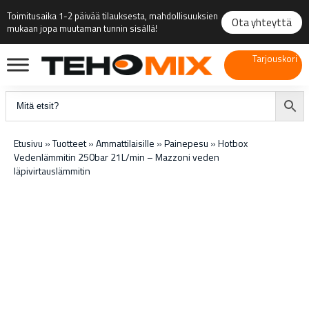
Toimitusaika 1-2 päivää tilauksesta, mahdollisuuksien
Ota yhteyttä
mukaan jopa muutaman tunnin sisällä!
Tarjouskori
Etusivu
»
Tuotteet
»
Ammattilaisille
»
Painepesu
»
Hotbox
Vedenlämmitin 250bar 21L/min – Mazzoni veden
läpivirtauslämmitin