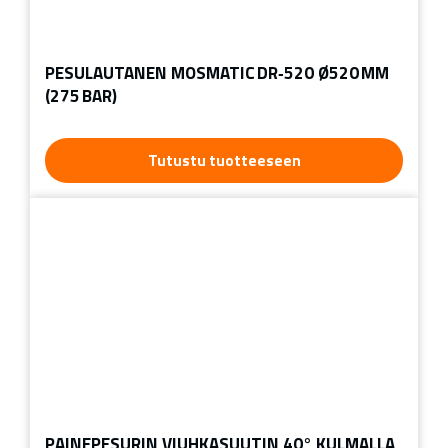
PESULAUTANEN MOSMATIC DR‑520 Ø520 MM
(275 BAR)
Tutustu tuotteeseen
PAINEPESURIN VIUHKASUUTIN 40° KULMALLA