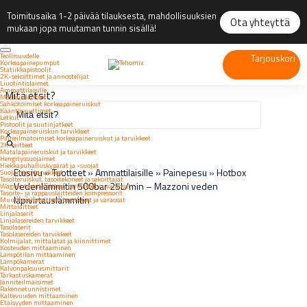
Toimitusaika 1-2 päivää tilauksesta, mahdollisuuksien
Ota yhteyttä
mukaan jopa muutaman tunnin sisällä!
Teollisuudelle
Tarjouskori
Korkeapainepumput
Statiikkapistoolit
2K-sekoittimet ja annostelijat
Liuotintislaimet
Ammattilaisille
Mitä etsit?
Maalauslaitteet
Sähkötoimiset korkeapaineruiskut
Kääntösuuttimet
Letkut
Pistoolit ja suutinjatkeet
Korkeapaineruiskun tarvikkeet
×
Paineilmatoimiset korkeapaineruiskut ja tarvikkeet
2K-laitteet
Matalapaineruiskut ja tarvikkeet
Hengityssuojaimet
Hiekkapuhalluskypärät ja -suojat
Etusivu
»
Tuotteet
»
Ammattilaisille
»
Painepesu
»
Hotbox
Suojainten tarvikkeet
Tasoiteruiskut, tasoitekoneet ja sekoittajat
Vedenlämmitin 500bar 25L/min – Mazzoni veden
Wagner tasoitelaitteet, tarvikkeet ja varaosat
Tasoite- ja rappauslaitteiden kompressorit
läpivirtauslämmitin
Muut tasoitelaitteet, tarvikkeet ja varaosat
Mittalaitteet
Linjalaserit
Linjalasereiden tarvikkeet
Tasolaserit
Tasolasereiden tarvikkeet
Kolmijalat, mittalatat ja kiinnittimet
Kosteuden mittaaminen
Lämpötilan mittaaminen
Lämpökamerat
Kalvonpaksuusmittarit
Tarkastuskamerat
Jänniteilmaisimet
Rakennetunnistimet
Kaltevuuden mittaaminen
Etäisyyden mittaaminen