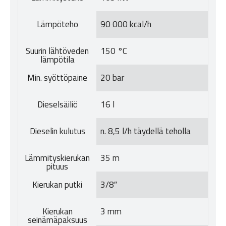
Lämpöteho
90 000 kcal/h
Suurin lähtöveden
150 °C
lämpötila
Min. syöttöpaine
20 bar
Dieselsäiliö
16 l
Dieselin kulutus
n. 8,5 l/h täydellä teholla
Lämmityskierukan
35 m
pituus
Kierukan putki
3/8″
Kierukan
3 mm
seinämäpaksuus