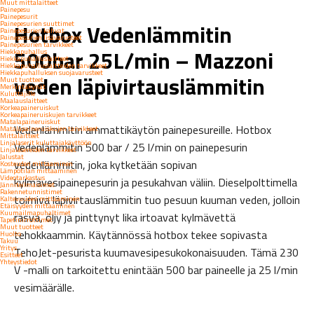
Muut mittalaitteet
Painepesu
Painepesurit
Painepesurien suuttimet
Hotbox Vedenlämmitin
Painepesurien kahvat
Painepesurien lisävarusteet
Painepesurien tarvikkeet
500bar 25L/min – Mazzoni
Hiekkapuhallus
Hiekkapuhalluslaitteet
Hiekkapuhalluslaitteiden tarvikkeet
Hiekkapuhalluksen suojavarusteet
veden läpivirtauslämmitin
Muut tuotteet
Merkintäkynät
Kuluttajille
Maalauslaitteet
Korkeapaineruiskut
Korkeapaineruiskujen tarvikkeet
Matalapaineruiskut
Vedenlämmitin ammattikäytön painepesureille. Hotbox
Matalapaineruiskujen tarvikkeet
Mittalaitteet
Linjalaserit kuluttajakäyttöön
Vedenlämmitin 500 bar / 25 l/min on painepesurin
Linjalasereiden tarvikkeet
Jalustat
vedenlämmitin, joka kytketään sopivan
Kosteuden mittaaminen
Lämpötilan mittaaminen
Videotarkastus
kylmävesipainepesurin ja pesukahvan väliin. Dieselpolttimella
Jänniteilmaisimet
Rakennetunnistimet
toimiva läpivirtauslämmitin tuo pesuun kuuman veden, jolloin
Kaltevuuden mittaaminen
Etäisyyden mittaaminen
Kuumailmapuhaltimet
rasva, öljy ja pinttynyt lika irtoavat kylmävettä
Tapetinirrottimet
Muut tuotteet
tehokkaammin. Käytännössä hotbox tekee sopivasta
Huolto
Takuu
Yritys
TehoJet-pesurista kuumavesipesukokonaisuuden. Tämä 230
Esitteet
Yhteystiedot
V -malli on tarkoitettu enintään 500 bar paineelle ja 25 l/min
vesimäärälle.