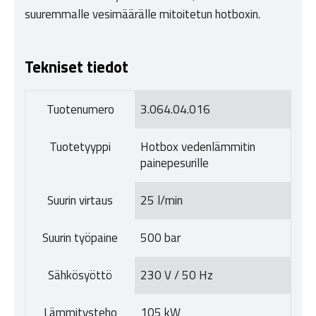
suuremmalle vesimäärälle mitoitetun hotboxin.
Tekniset tiedot
Tuotenumero
3.064.04.016
Tuotetyyppi
Hotbox vedenlämmitin
painepesurille
Suurin virtaus
25 l/min
Suurin työpaine
500 bar
Sähkösyöttö
230 V / 50 Hz
Lämmitysteho
105 kW