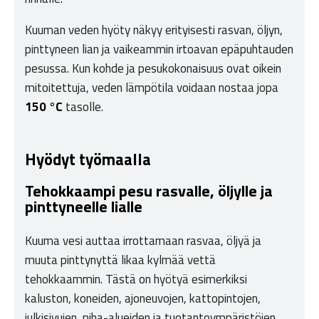
Kuuman veden hyöty näkyy erityisesti rasvan, öljyn,
pinttyneen lian ja vaikeammin irtoavan epäpuhtauden
pesussa. Kun kohde ja pesukokonaisuus ovat oikein
mitoitettuja, veden lämpötila voidaan nostaa jopa
150 °C
tasolle.
Hyödyt työmaalla
Tehokkaampi pesu rasvalle, öljylle ja
pinttyneelle lialle
Kuuma vesi auttaa irrottamaan rasvaa, öljyä ja
muuta pinttynyttä likaa kylmää vettä
tehokkaammin. Tästä on hyötyä esimerkiksi
kaluston, koneiden, ajoneuvojen, kattopintojen,
julkisivujen, piha-alueiden ja tuotantoympäristöjen