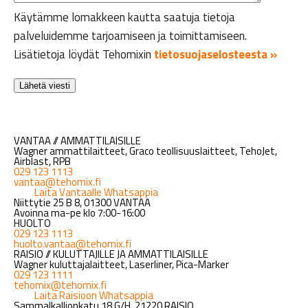
Käytämme lomakkeen kautta saatuja tietoja
palveluidemme tarjoamiseen ja toimittamiseen.
Lisätietoja löydät Tehomixin
tietosuojaselosteesta »
VANTAA // AMMATTILAISILLE
Wagner ammattilaitteet, Graco teollisuuslaitteet, TehoJet,
Airblast, RPB
029 123 1113
vantaa@tehomix.fi
Laita Vantaalle Whatsappia
Niittytie 25 B 8, 01300 VANTAA
Avoinna ma-pe klo 7:00-16:00
HUOLTO
029 123 1113
huolto.vantaa@tehomix.fi
RAISIO // KULUTTAJILLE JA AMMATTILAISILLE
Wagner kuluttajalaitteet, Laserliner, Pica-Marker
029 123 1111
tehomix@tehomix.fi
Laita Raisioon Whatsappia
Sammalkallionkatu 18 G/H, 21220 RAISIO