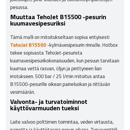
pesussa.
Muuttaa TehoJet B15500 -pesurin
kuumavesipesuriksi
Tämä malli on mitoitukseltaan sopiva erityisesti
TehoJet B15500
-kylmävesipesurin rinnalle. Hotbox
tekee sopivasta TehoJet-pesurista
kuumavesipesurikokonaisuuden, kun pesuun tarvitaan
kuumaa vettä rasvan, öljyn ja pinttyneen lian
irrotukseen. 500 bar / 25 l/min mitoitus antaa
B15500-pesurille oikean paineluokan ja riittävän
vesimäärän.
Valvonta- ja turvatoiminnot
käyttövarmuuden tueksi
Laite valvoo polttimen toimintaa, veden virtausta,
painetta ja käyttötasoja pesun aikana. Turvaventtiili