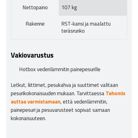
Nettopaino
107 kg
Rakenne
RST-kansi ja maalattu
teräsrunko
Vakiovarustus
Hotbox vedenlämmitin painepesurille
Letkut, liittimet, pesukahva ja suuttimet valitaan
pesurikokonaisuuden mukaan. Tarvittaessa
Tehomix
auttaa varmistamaan
, että vedenlämmitin,
painepesuri ja pesuvarusteet sopivat samaan
kokonaisuuteen.