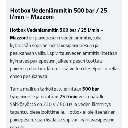
Hotbox Vedenlämmitin 500 bar / 25
l/min – Mazzoni
Hotbox Vedenlämmitin 500 bar / 25 l/min –
Mazzoni
on painepesurin vedenlämmitin, joka
kytketään sopivan kylmävesipainepesurin ja
pesukahvan väliin. Läpivirtausvedenlämmitin liitetään
kylmävesipainepesurin jälkeen: pesuri tuottaa
paineen ja hotbox lämmittää veden dieselpolttimella
ennen pesukahvaa.
Tämä malli on tarkoitettu enintään
500 bar
työpaineelle ja enintään
25 l/min
vesimäärälle.
Sähkösyöttö on 230 V / 50 Hz ja veden lämmitys
tapahtuu dieselpolttimella. Hotbox ei ole itsenäinen
painepesuri, vaan lisälaite sopivan kylmävesipesurin
rinnalle.