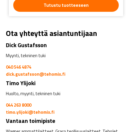
Tutustu tuotteeseen
Ota yhteyttä asiantuntijaan
Dick Gustafsson
Myynti, tekninen tuki
040 546 4874
dick.gustafsson@tehomix.fi
Timo Ylijoki
Huolto, myynti, tekninen tuki
044 263 8000
timo.ylijoki@tehomix.fi
Vantaan toimipiste
Wagner ammattilaitteet, Graco teollisuuslaitteet, TehoJet,