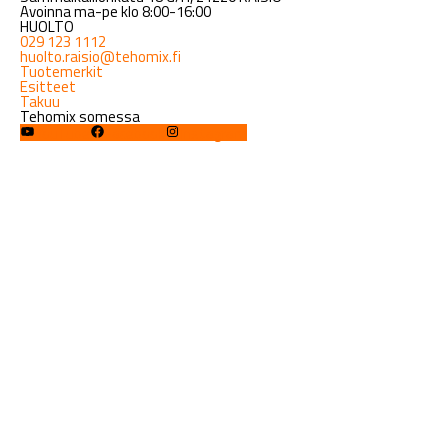
Avoinna ma-pe klo 8:00-16:00
HUOLTO
029 123 1112
huolto.raisio@tehomix.fi
Tuotemerkit
Esitteet
Takuu
Tehomix somessa
YouTube
Facebook
Instagram