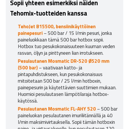
Sopii yhteen esimerkiksi näiden
Tehomix-tuotteiden kanssa
TehoJet B15500, bensiinikäyttöinen
painepesuri
– 500 bar / 15 l/min pesuri, jonka
paineluokkaan tämä 500 bar hotbox sopii.
Hotbox tuo pesukokonaisuuteen kuuman veden
rasvan, öljyn ja pinttyneen lian irrotukseen.
Pesulautanen Mosmatic DR-520 Ø520 mm
(500 bar)
– vaativaan katto- ja
pintapuhdistukseen, kun pesukokonaisuus
mitoitetaan 500 bar / 25 l/min hotboxin,
painepesurin ja käytettävien suuttimien mukaan.
Huomioi pesulautasen lämpötilaraja hotbox-
käytössä.
Pesulautanen Mosmatic FL-AHY 520
– 500 bar
paineluokan pesulautanen imuriliitännällä ja 40
l/min maksimivirtauksella. Sopii tämän hotboxin
paine- ja virtausalueelle, kun pesulautasen 120