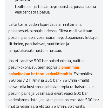
teollisuus- ja tuotantoympäristöt, joissa kuuma
vesi tehostaa pesua
Laite toimii veden läpivirtauslämmittimenä
painepesurikokonaisuudessa. Oikea malli valitaan
pesurin paineen, vesimäärän, syöttöpaineen, letkujen,
liittimien, pesukahvan, suuttimien ja
lämpötilavaatimusten mukaan.
Jos et tarvitse 500 bar paineluokkaa, valitse
pesurikokonaisuuteen sopiva
pienemmän
paineluokan hotbox-vedenlämmitin
. Esimerkiksi
250 bar / 21 l/min ja 350 bar / 25 l/min -mallit
voivat olla kustannustehokkaampia ratkaisuja, kun
pesurin paine ja vesimäärä eivät vaadi 500 bar
vedenlämmitintä. Jos taas paine on enintään 500 bar
mutta vesimäärä ylittää 25 l/min, voit valita