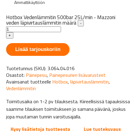
Ammattikäyttöön
Hotbox Vedenlämmitin 500bar 25L/min - Mazzoni
veden läpivirtauslämmitin määrä
-
+
Lisää tarjouskoriin
Tuotetunnus (SKU):
3.064.04.016
Osastot:
Painepesu
,
Painepesurien lisävarusteet
Avainsanat tuotteelle
Hotbox
,
läpivirtauslämmitin
,
Vedenlämmitin
Toimitusaika on 1-2 pv tilauksesta. Kiireellisissä tapauksissa
saamme tilauksen toimitukseen jo samana päivänä, joskus
jopa muutaman tunnin varoitusajalla.
Kysy lisätietoja tuotteesta
Lue tuotekuvaus