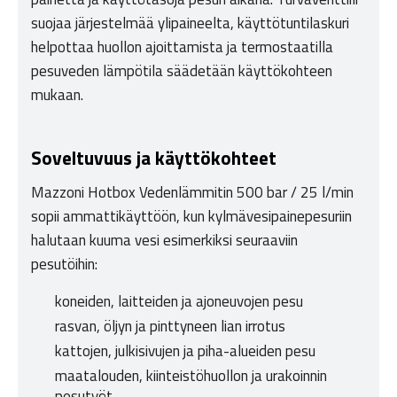
suojaa järjestelmää ylipaineelta, käyttötuntilaskuri
helpottaa huollon ajoittamista ja termostaatilla
pesuveden lämpötila säädetään käyttökohteen
mukaan.
Soveltuvuus ja käyttökohteet
Mazzoni Hotbox Vedenlämmitin 500 bar / 25 l/min
sopii ammattikäyttöön, kun kylmävesipainepesuriin
halutaan kuuma vesi esimerkiksi seuraaviin
pesutöihin:
koneiden, laitteiden ja ajoneuvojen pesu
rasvan, öljyn ja pinttyneen lian irrotus
kattojen, julkisivujen ja piha-alueiden pesu
maatalouden, kiinteistöhuollon ja urakoinnin
pesutyöt