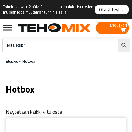
Toimitusaika 1-2 päivää tilauksesta, mahdollisuuksien
Ota yhteyttä
mukaan jopa muutaman tunnin sisällä!
Tarjouskori
Etusivu
»
Hotbox
Hotbox
Näytetään kaikki 4 tulosta