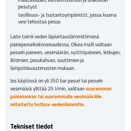
pesutyöt
teollisuus- ja tuotantoympäristöt, joissa kuuma
vesi tehostaa pesua
Laite toimii veden läpivirtauslämmittimenä
painepesurikokonaisuudessa. Oikea malli valitaan
pesurin paineen, vesimäärän, syöttöpaineen, letkujen,
liittimien, pesukahvan, suuttimien ja
lämpötilavaatimusten mukaan.
Jos käytössä on yli 350 bar pesuri tai pesurin
vesimäärä ylittää 25 l/min, valitaan
suuremman
paineluokan tai suuremmalle vesimäärälle
mitoitettu hotbox-vedenlämmitin
.
Tekniset tiedot