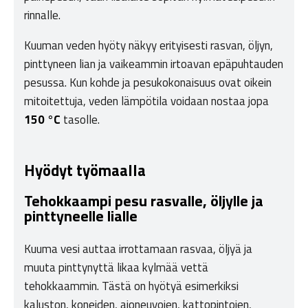
rinnalle.
Kuuman veden hyöty näkyy erityisesti rasvan, öljyn,
pinttyneen lian ja vaikeammin irtoavan epäpuhtauden
pesussa. Kun kohde ja pesukokonaisuus ovat oikein
mitoitettuja, veden lämpötila voidaan nostaa jopa
150 °C
tasolle.
Hyödyt työmaalla
Tehokkaampi pesu rasvalle, öljylle ja
pinttyneelle lialle
Kuuma vesi auttaa irrottamaan rasvaa, öljyä ja
muuta pinttynyttä likaa kylmää vettä
tehokkaammin. Tästä on hyötyä esimerkiksi
kaluston, koneiden, ajoneuvojen, kattopintojen,