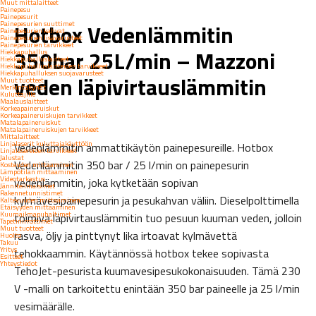
Muut mittalaitteet
Painepesu
Painepesurit
Painepesurien suuttimet
Hotbox Vedenlämmitin
Painepesurien kahvat
Painepesurien lisävarusteet
Painepesurien tarvikkeet
350bar 25L/min – Mazzoni
Hiekkapuhallus
Hiekkapuhalluslaitteet
Hiekkapuhalluslaitteiden tarvikkeet
Hiekkapuhalluksen suojavarusteet
veden läpivirtauslämmitin
Muut tuotteet
Merkintäkynät
Kuluttajille
Maalauslaitteet
Korkeapaineruiskut
Korkeapaineruiskujen tarvikkeet
Matalapaineruiskut
Matalapaineruiskujen tarvikkeet
Mittalaitteet
Linjalaserit kuluttajakäyttöön
Vedenlämmitin ammattikäytön painepesureille. Hotbox
Linjalasereiden tarvikkeet
Jalustat
Vedenlämmitin 350 bar / 25 l/min on painepesurin
Kosteuden mittaaminen
Lämpötilan mittaaminen
Videotarkastus
vedenlämmitin, joka kytketään sopivan
Jänniteilmaisimet
Rakennetunnistimet
kylmävesipainepesurin ja pesukahvan väliin. Dieselpolttimella
Kaltevuuden mittaaminen
Etäisyyden mittaaminen
Kuumailmapuhaltimet
toimiva läpivirtauslämmitin tuo pesuun kuuman veden, jolloin
Tapetinirrottimet
Muut tuotteet
rasva, öljy ja pinttynyt lika irtoavat kylmävettä
Huolto
Takuu
Yritys
tehokkaammin. Käytännössä hotbox tekee sopivasta
Esitteet
Yhteystiedot
TehoJet-pesurista kuumavesipesukokonaisuuden. Tämä 230
V -malli on tarkoitettu enintään 350 bar paineelle ja 25 l/min
vesimäärälle.