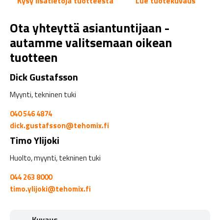
Kysy lisätietoja tuotteesta
Lue tuotekuvaus
Ota yhteyttä asiantuntijaan -
autamme valitsemaan oikean
tuotteen
Dick Gustafsson
Myynti, tekninen tuki
040 546 4874
dick.gustafsson@tehomix.fi
Timo Ylijoki
Huolto, myynti, tekninen tuki
044 263 8000
timo.ylijoki@tehomix.fi
Kuvaus