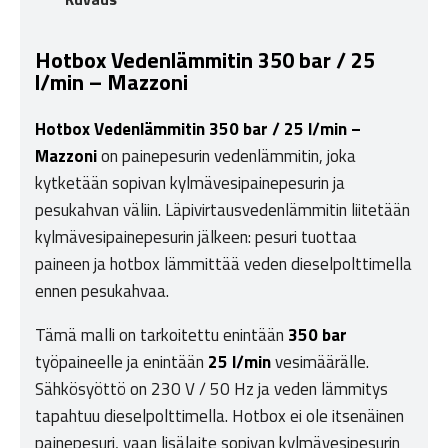
Hotbox Vedenlämmitin 350 bar / 25
l/min – Mazzoni
Hotbox Vedenlämmitin 350 bar / 25 l/min –
Mazzoni
on painepesurin vedenlämmitin, joka
kytketään sopivan kylmävesipainepesurin ja
pesukahvan väliin. Läpivirtausvedenlämmitin liitetään
kylmävesipainepesurin jälkeen: pesuri tuottaa
paineen ja hotbox lämmittää veden dieselpolttimella
ennen pesukahvaa.
Tämä malli on tarkoitettu enintään
350 bar
työpaineelle ja enintään
25 l/min
vesimäärälle.
Sähkösyöttö on 230 V / 50 Hz ja veden lämmitys
tapahtuu dieselpolttimella. Hotbox ei ole itsenäinen
painepesuri, vaan lisälaite sopivan kylmävesipesurin