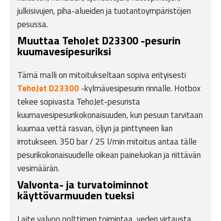
julkisivujen, piha-alueiden ja tuotantoympäristöjen
pesussa.
Muuttaa TehoJet D23300 -pesurin
kuumavesipesuriksi
Tämä malli on mitoitukseltaan sopiva erityisesti
TehoJet D23300
-kylmävesipesurin rinnalle. Hotbox
tekee sopivasta TehoJet-pesurista
kuumavesipesurikokonaisuuden, kun pesuun tarvitaan
kuumaa vettä rasvan, öljyn ja pinttyneen lian
irrotukseen. 350 bar / 25 l/min mitoitus antaa tälle
pesurikokonaisuudelle oikean paineluokan ja riittävän
vesimäärän.
Valvonta- ja turvatoiminnot
käyttövarmuuden tueksi
Laite valvoo polttimen toimintaa, veden virtausta,