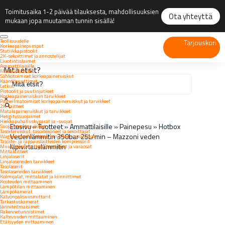
Toimitusaika 1-2 päivää tilauksesta, mahdollisuuksien
Ota yhteyttä
mukaan jopa muutaman tunnin sisällä!
Teollisuudelle
Tarjouskori
Korkeapainepumput
Statiikkapistoolit
2K-sekoittimet ja annostelijat
Liuotintislaimet
Ammattilaisille
Mitä etsit?
Maalauslaitteet
Sähkötoimiset korkeapaineruiskut
Kääntösuuttimet
Letkut
Pistoolit ja suutinjatkeet
Korkeapaineruiskun tarvikkeet
×
Paineilmatoimiset korkeapaineruiskut ja tarvikkeet
2K-laitteet
Matalapaineruiskut ja tarvikkeet
Hengityssuojaimet
Hiekkapuhalluskypärät ja -suojat
Etusivu
»
Tuotteet
»
Ammattilaisille
»
Painepesu
»
Hotbox
Suojainten tarvikkeet
Tasoiteruiskut, tasoitekoneet ja sekoittajat
Vedenlämmitin 350bar 25L/min – Mazzoni veden
Wagner tasoitelaitteet, tarvikkeet ja varaosat
Tasoite- ja rappauslaitteiden kompressorit
läpivirtauslämmitin
Muut tasoitelaitteet, tarvikkeet ja varaosat
Mittalaitteet
Linjalaserit
Linjalasereiden tarvikkeet
Tasolaserit
Tasolasereiden tarvikkeet
Kolmijalat, mittalatat ja kiinnittimet
Kosteuden mittaaminen
Lämpötilan mittaaminen
Lämpökamerat
Kalvonpaksuusmittarit
Tarkastuskamerat
Jänniteilmaisimet
Rakennetunnistimet
Kaltevuuden mittaaminen
Etäisyyden mittaaminen