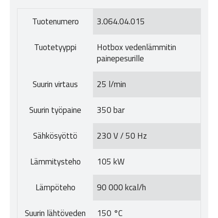
Tuotenumero
3.064.04.015
Tuotetyyppi
Hotbox vedenlämmitin
painepesurille
Suurin virtaus
25 l/min
Suurin työpaine
350 bar
Sähkösyöttö
230 V / 50 Hz
Lämmitysteho
105 kW
Lämpöteho
90 000 kcal/h
Suurin lähtöveden
150 °C