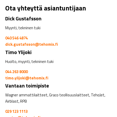
Ota yhteyttä asiantuntijaan
Dick Gustafsson
Myynti, tekninen tuki
040 546 4874
dick.gustafsson@tehomix.fi
Timo Ylijoki
Huolto, myynti, tekninen tuki
044 263 8000
timo.ylijoki@tehomix.fi
Vantaan toimipiste
Wagner ammattilaitteet, Graco teollisuuslaitteet, TehoJet,
Airblast, RPB
029 123 1113