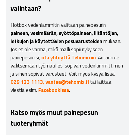
valintaan?
Hotbox vedenlämmitin valitaan painepesurin
paineen, vesimäärän, syöttöpaineen, liitäntöjen,
letkujen ja käytettävien pesuvarusteiden
mukaan.
Jos et ole varma, mikä malli sopii nykyiseen
painepesuriisi,
ota yhteyttä Tehomixiin
. Autamme
valitsemaan työmaallesi sopivan vedenlämmittimen
ja siihen sopivat varusteet. Voit myös kysyä lisää
029 123 1113,
vantaa@tehomix.fi
tai laittaa
viestiä esim.
Facebookissa
.
Katso myös muut painepesun
tuoteryhmät