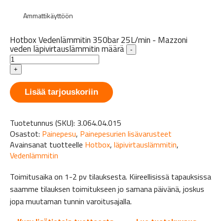
Ammattikäyttöön
Hotbox Vedenlämmitin 350bar 25L/min - Mazzoni
veden läpivirtauslämmitin määrä
-
+
Lisää tarjouskoriin
Tuotetunnus (SKU):
3.064.04.015
Osastot:
Painepesu
,
Painepesurien lisävarusteet
Avainsanat tuotteelle
Hotbox
,
läpivirtauslämmitin
,
Vedenlämmitin
Toimitusaika on 1-2 pv tilauksesta. Kiireellisissä tapauksissa
saamme tilauksen toimitukseen jo samana päivänä, joskus
jopa muutaman tunnin varoitusajalla.