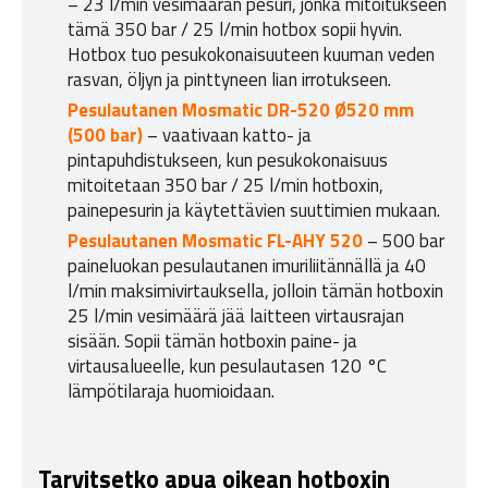
– 23 l/min vesimäärän pesuri, jonka mitoitukseen
tämä 350 bar / 25 l/min hotbox sopii hyvin.
Hotbox tuo pesukokonaisuuteen kuuman veden
rasvan, öljyn ja pinttyneen lian irrotukseen.
Pesulautanen Mosmatic DR-520 Ø520 mm
(500 bar)
– vaativaan katto- ja
pintapuhdistukseen, kun pesukokonaisuus
mitoitetaan 350 bar / 25 l/min hotboxin,
painepesurin ja käytettävien suuttimien mukaan.
Pesulautanen Mosmatic FL-AHY 520
– 500 bar
paineluokan pesulautanen imuriliitännällä ja 40
l/min maksimivirtauksella, jolloin tämän hotboxin
25 l/min vesimäärä jää laitteen virtausrajan
sisään. Sopii tämän hotboxin paine- ja
virtausalueelle, kun pesulautasen 120 °C
lämpötilaraja huomioidaan.
Tarvitsetko apua oikean hotboxin