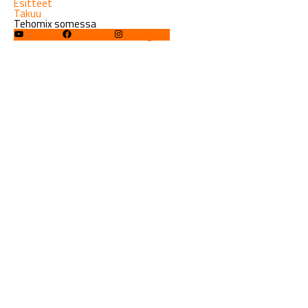
Esitteet
Takuu
Tehomix somessa
YouTube
Facebook
Instagram