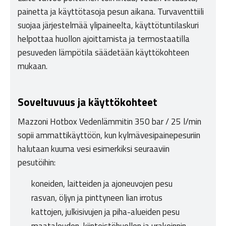
painetta ja käyttötasoja pesun aikana. Turvaventtiili
suojaa järjestelmää ylipaineelta, käyttötuntilaskuri
helpottaa huollon ajoittamista ja termostaatilla
pesuveden lämpötila säädetään käyttökohteen
mukaan.
Soveltuvuus ja käyttökohteet
Mazzoni Hotbox Vedenlämmitin 350 bar / 25 l/min
sopii ammattikäyttöön, kun kylmävesipainepesuriin
halutaan kuuma vesi esimerkiksi seuraaviin
pesutöihin:
koneiden, laitteiden ja ajoneuvojen pesu
rasvan, öljyn ja pinttyneen lian irrotus
kattojen, julkisivujen ja piha-alueiden pesu
maatalouden, kiinteistöhuollon ja urakoinnin