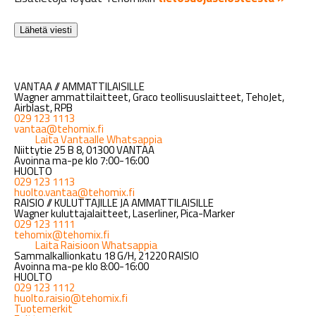
VANTAA // AMMATTILAISILLE
Wagner ammattilaitteet, Graco teollisuuslaitteet, TehoJet,
Airblast, RPB
029 123 1113
vantaa@tehomix.fi
Laita Vantaalle Whatsappia
Niittytie 25 B 8, 01300 VANTAA
Avoinna ma-pe klo 7:00-16:00
HUOLTO
029 123 1113
huolto.vantaa@tehomix.fi
RAISIO // KULUTTAJILLE JA AMMATTILAISILLE
Wagner kuluttajalaitteet, Laserliner, Pica-Marker
029 123 1111
tehomix@tehomix.fi
Laita Raisioon Whatsappia
Sammalkallionkatu 18 G/H, 21220 RAISIO
Avoinna ma-pe klo 8:00-16:00
HUOLTO
029 123 1112
huolto.raisio@tehomix.fi
Tuotemerkit