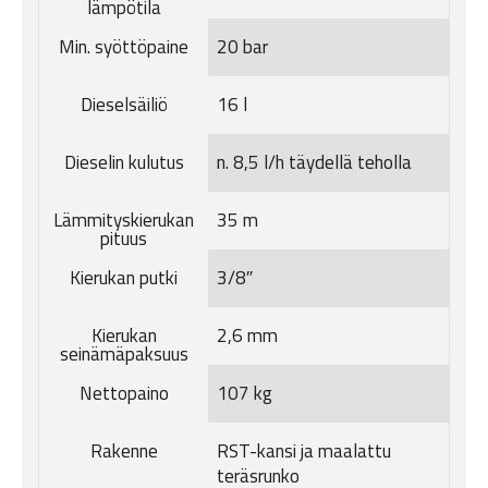
lämpötila
Min. syöttöpaine
20 bar
Dieselsäiliö
16 l
Dieselin kulutus
n. 8,5 l/h täydellä teholla
Lämmityskierukan
35 m
pituus
Kierukan putki
3/8″
Kierukan
2,6 mm
seinämäpaksuus
Nettopaino
107 kg
Rakenne
RST-kansi ja maalattu
teräsrunko