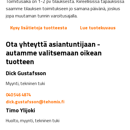
Toimitusaika on 1-2 pv tilauksesta. Kiireellisissä tapauksissa
saamme tilauksen toimitukseen jo samana päivänä, joskus
jopa muutaman tunnin varoitusajalla.
Kysy lisätietoja tuotteesta
Lue tuotekuvaus
Ota yhteyttä asiantuntijaan -
autamme valitsemaan oikean
tuotteen
Dick Gustafsson
Myynti, tekninen tuki
040 546 4874
dick.gustafsson@tehomix.fi
Timo Ylijoki
Huolto, myynti, tekninen tuki