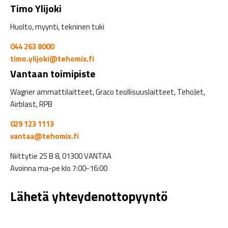
Timo Ylijoki
Huolto, myynti, tekninen tuki
044 263 8000
timo.ylijoki@tehomix.fi
Vantaan toimipiste
Wagner ammattilaitteet, Graco teollisuuslaitteet, TehoJet,
Airblast, RPB
029 123 1113
vantaa@tehomix.fi
Niittytie 25 B 8, 01300 VANTAA
Avoinna ma-pe klo 7:00-16:00
Lähetä yhteydenottopyyntö