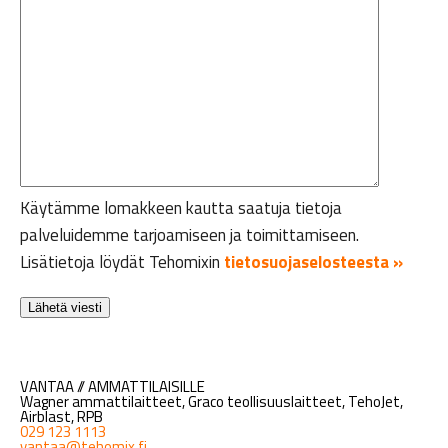
Käytämme lomakkeen kautta saatuja tietoja
palveluidemme tarjoamiseen ja toimittamiseen.
Lisätietoja löydät Tehomixin
tietosuojaselosteesta »
VANTAA // AMMATTILAISILLE
Wagner ammattilaitteet, Graco teollisuuslaitteet, TehoJet,
Airblast, RPB
029 123 1113
vantaa@tehomix.fi