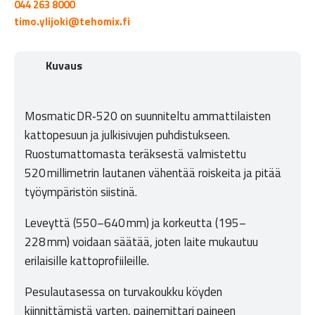
044 263 8000
timo.ylijoki@tehomix.fi
Kuvaus
Mosmatic DR‑520 on suunniteltu ammattilaisten
kattopesuun ja julkisivujen puhdistukseen.
Ruostumattomasta teräksestä valmistettu
520 millimetrin lautanen vähentää roiskeita ja pitää
työympäristön siistinä.
Leveyttä (550–640 mm) ja korkeutta (195–
228 mm) voidaan säätää, joten laite mukautuu
erilaisille kattoprofiileille.
Pesulautasessa on turvakoukku köyden
kiinnittämistä varten, painemittari paineen