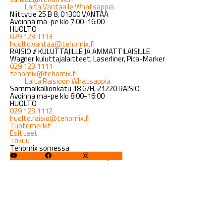
Laita Vantaalle Whatsappia
Niittytie 25 B 8, 01300 VANTAA
Avoinna ma-pe klo 7:00-16:00
HUOLTO
029 123 1113
huolto.vantaa@tehomix.fi
RAISIO // KULUTTAJILLE JA AMMATTILAISILLE
Wagner kuluttajalaitteet, Laserliner, Pica-Marker
029 123 1111
tehomix@tehomix.fi
Laita Raisioon Whatsappia
Sammalkallionkatu 18 G/H, 21220 RAISIO
Avoinna ma-pe klo 8:00-16:00
HUOLTO
029 123 1112
huolto.raisio@tehomix.fi
Tuotemerkit
Esitteet
Takuu
Tehomix somessa
YouTube
Facebook
Instagram