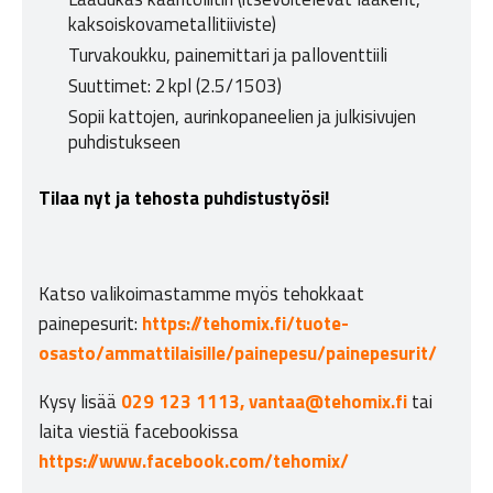
kaksoiskovametallitiiviste)
Turvakoukku, painemittari ja palloventtiili
Suuttimet: 2 kpl (2.5/1503)
Sopii kattojen, aurinkopaneelien ja julkisivujen
puhdistukseen
Tilaa nyt ja tehosta puhdistustyösi!
Katso valikoimastamme myös tehokkaat
painepesurit:
https://tehomix.fi/tuote-
osasto/ammattilaisille/painepesu/painepesurit/
Kysy lisää
029 123 1113,
vantaa@tehomix.fi
tai
laita viestiä facebookissa
https://www.facebook.com/tehomix/