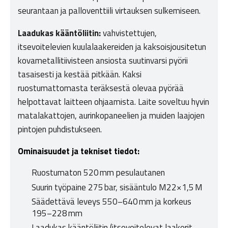
seurantaan ja palloventtiili virtauksen sulkemiseen.
Laadukas kääntöliitin:
vahvistettujen,
itsevoitelevien kuulalaakereiden ja kaksoisjousitetun
kovametallitiivisteen ansiosta suutinvarsi pyörii
tasaisesti ja kestää pitkään. Kaksi
ruostumattomasta teräksestä olevaa pyörää
helpottavat laitteen ohjaamista. Laite soveltuu hyvin
matalakattojen, aurinkopaneelien ja muiden laajojen
pintojen puhdistukseen.
Ominaisuudet ja tekniset tiedot:
Ruostumaton 520 mm pesulautanen
Suurin työpaine 275 bar, sisääntulo M22×1,5 M
Säädettävä leveys 550–640 mm ja korkeus
195–228 mm
Laadukas kääntöliitin (itsevoitelevat laakerit,