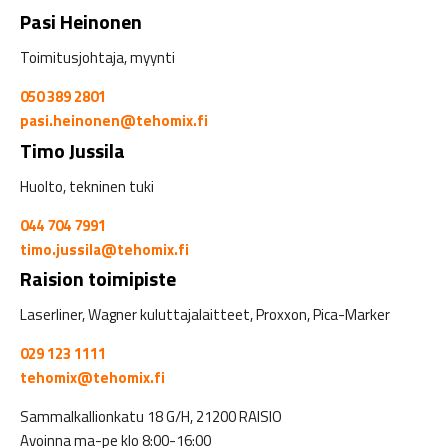
Pasi Heinonen
Toimitusjohtaja, myynti
050 389 2801
pasi.heinonen@tehomix.fi
Timo Jussila
Huolto, tekninen tuki
044 704 7991
timo.jussila@tehomix.fi
Raision toimipiste
Laserliner, Wagner kuluttajalaitteet, Proxxon, Pica-Marker
029 123 1111
tehomix@tehomix.fi
Sammalkallionkatu 18 G/H, 21200 RAISIO
Avoinna ma-pe klo 8:00-16:00