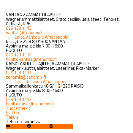
VANTAA // AMMATTILAISILLE
Wagner ammattilaitteet, Graco teollisuuslaitteet, TehoJet,
Airblast, RPB
029 123 1113
vantaa@tehomix.fi
Laita Vantaalle Whatsappia
Niittytie 25 B 8, 01300 VANTAA
Avoinna ma-pe klo 7:00-16:00
HUOLTO
029 123 1113
huolto.vantaa@tehomix.fi
RAISIO // KULUTTAJILLE JA AMMATTILAISILLE
Wagner kuluttajalaitteet, Laserliner, Pica-Marker
029 123 1111
tehomix@tehomix.fi
Laita Raisioon Whatsappia
Sammalkallionkatu 18 G/H, 21220 RAISIO
Avoinna ma-pe klo 8:00-16:00
HUOLTO
029 123 1112
huolto.raisio@tehomix.fi
Tuotemerkit
Esitteet
Takuu
Tehomix somessa
YouTube
Facebook
Instagram