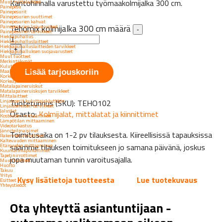
Kantohihnalla varustettu työmaakolmijalka 300 cm.
Muut mittalaitteet
Painepesu
Painepesurit
Painepesurien suuttimet
Painepesurien kahvat
Tehomix kolmijalka 300 cm määrä
Painepesurien lisävarusteet
-
Painepesurien tarvikkeet
Hiekkapuhallus
Hiekkapuhalluslaitteet
Hiekkapuhalluslaitteiden tarvikkeet
+
Hiekkapuhalluksen suojavarusteet
Muut tuotteet
Merkintäkynät
Kuluttajille
Maalauslaitteet
Lisää tarjouskoriin
Korkeapaineruiskut
Korkeapaineruiskujen tarvikkeet
Matalapaineruiskut
Matalapaineruiskujen tarvikkeet
Mittalaitteet
Linjalaserit kuluttajakäyttöön
Tuotetunnus (SKU):
TEHO102
Linjalasereiden tarvikkeet
Jalustat
Osasto:
Kolmijalat, mittalatat ja kiinnittimet
Kosteuden mittaaminen
Lämpötilan mittaaminen
Videotarkastus
Jänniteilmaisimet
Toimitusaika on 1-2 pv tilauksesta. Kiireellisissä tapauksissa
Rakennetunnistimet
Kaltevuuden mittaaminen
Etäisyyden mittaaminen
saamme tilauksen toimitukseen jo samana päivänä, joskus
Kuumailmapuhaltimet
Tapetinirrottimet
jopa muutaman tunnin varoitusajalla.
Muut tuotteet
Huolto
Takuu
Yritys
Kysy lisätietoja tuotteesta
Lue tuotekuvaus
Esitteet
Yhteystiedot
Ota yhteyttä asiantuntijaan -