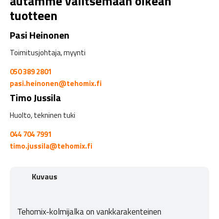
autamme valitsemaan oikean
tuotteen
Pasi Heinonen
Toimitusjohtaja, myynti
050 389 2801
pasi.heinonen@tehomix.fi
Timo Jussila
Huolto, tekninen tuki
044 704 7991
timo.jussila@tehomix.fi
Kuvaus
Tehomix-kolmijalka on vankkarakenteinen