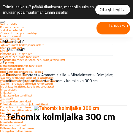
Toimitusaika 1-2 päivää tilauksesta, mahdollisuuksien
Ota yhteyttä
mukaan jopa muutaman tunnin sisällä!
Teollisuudelle
Tarjouskori
Korkeapainepumput
Statiikkapistoolit
2K-sekoittimet ja annostelijat
Liuotintislaimet
Ammattilaisille
Mitä etsit?
Maalauslaitteet
Sähkötoimiset korkeapaineruiskut
Kääntösuuttimet
Letkut
Pistoolit ja suutinjatkeet
Korkeapaineruiskun tarvikkeet
×
Paineilmatoimiset korkeapaineruiskut ja tarvikkeet
2K-laitteet
Matalapaineruiskut ja tarvikkeet
Hengityssuojaimet
Hiekkapuhalluskypärät ja -suojat
Etusivu
»
Tuotteet
»
Ammattilaisille
»
Mittalaitteet
»
Kolmijalat,
Suojainten tarvikkeet
Tasoiteruiskut, tasoitekoneet ja sekoittajat
mittalatat ja kiinnittimet
»
Tehomix kolmijalka 300 cm
Wagner tasoitelaitteet, tarvikkeet ja varaosat
Tasoite- ja rappauslaitteiden kompressorit
Muut tasoitelaitteet, tarvikkeet ja varaosat
Mittalaitteet
Linjalaserit
Linjalasereiden tarvikkeet
Tasolaserit
Tasolasereiden tarvikkeet
Kolmijalat, mittalatat ja kiinnittimet
Kosteuden mittaaminen
Lämpötilan mittaaminen
Tehomix kolmijalka 300 cm
Lämpökamerat
Kalvonpaksuusmittarit
Tarkastuskamerat
Jänniteilmaisimet
Rakennetunnistimet
Kaltevuuden mittaaminen
Etäisyyden mittaaminen