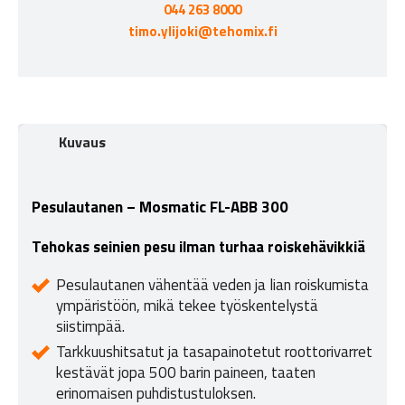
044 263 8000
timo.ylijoki@tehomix.fi
Kuvaus
Pesulautanen – Mosmatic FL-ABB 300
Tehokas seinien pesu ilman turhaa roiskehävikkiä
Pesulautanen vähentää veden ja lian roiskumista
ympäristöön, mikä tekee työskentelystä
siistimpää.
Tarkkuushitsatut ja tasapainotetut roottorivarret
kestävät jopa 500 barin paineen, taaten
erinomaisen puhdistustuloksen.