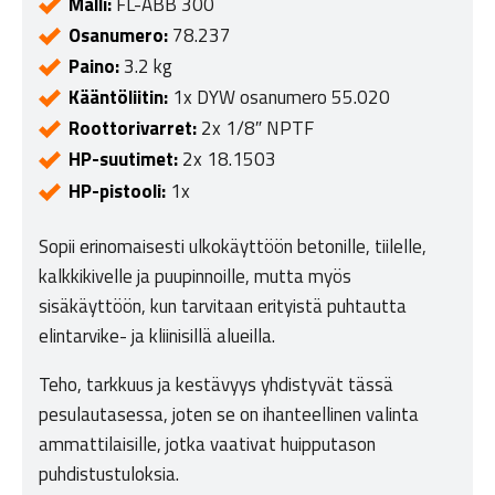
Malli:
FL-ABB 300
Osanumero:
78.237
Paino:
3.2 kg
Kääntöliitin:
1x DYW osanumero 55.020
Roottorivarret:
2x 1/8″ NPTF
HP-suutimet:
2x 18.1503
HP-pistooli:
1x
Sopii erinomaisesti ulkokäyttöön betonille, tiilelle,
kalkkikivelle ja puupinnoille, mutta myös
sisäkäyttöön, kun tarvitaan erityistä puhtautta
elintarvike- ja kliinisillä alueilla.
Teho, tarkkuus ja kestävyys yhdistyvät tässä
pesulautasessa, joten se on ihanteellinen valinta
ammattilaisille, jotka vaativat huipputason
puhdistustuloksia.