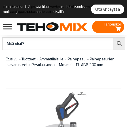
Toimitusaika 1-2 päivää tilauksesta, mahdollisuuksien
Ota yhteyttä
mukaan jopa muutaman tunnin sisällä!
Tarjouskori
Etusivu
»
Tuotteet
»
Ammattilaisille
»
Painepesu
»
Painepesurien
lisävarusteet
»
Pesulautanen – Mosmatic FL-ABB 300 mm