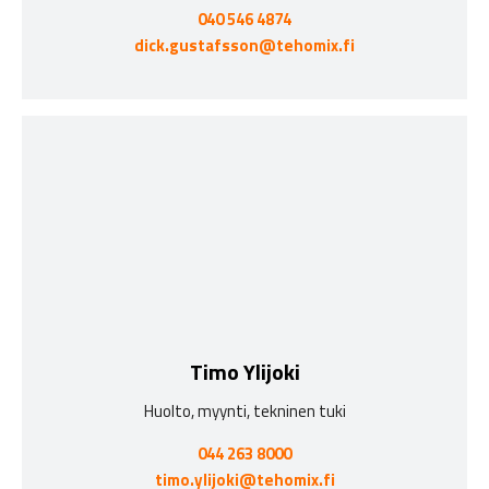
040 546 4874
dick.gustafsson@tehomix.fi
Timo Ylijoki
Huolto, myynti, tekninen tuki
044 263 8000
timo.ylijoki@tehomix.fi