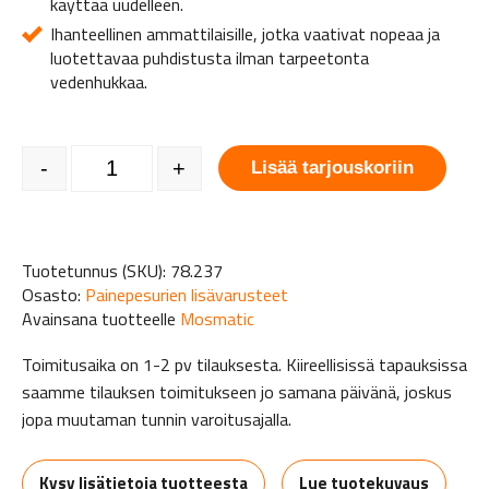
käyttää uudelleen.
Ihanteellinen ammattilaisille, jotka vaativat nopeaa ja
luotettavaa puhdistusta ilman tarpeetonta
vedenhukkaa.
Pesulautanen - Mosmatic FL-ABB 300 mm määrä
-
+
Lisää tarjouskoriin
Tuotetunnus (SKU):
78.237
Osasto:
Painepesurien lisävarusteet
Avainsana tuotteelle
Mosmatic
Toimitusaika on 1-2 pv tilauksesta. Kiireellisissä tapauksissa
saamme tilauksen toimitukseen jo samana päivänä, joskus
jopa muutaman tunnin varoitusajalla.
Kysy lisätietoja tuotteesta
Lue tuotekuvaus