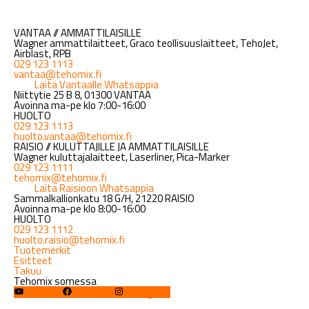
VANTAA // AMMATTILAISILLE
Wagner ammattilaitteet, Graco teollisuuslaitteet, TehoJet,
Airblast, RPB
029 123 1113
vantaa@tehomix.fi
Laita Vantaalle Whatsappia
Niittytie 25 B 8, 01300 VANTAA
Avoinna ma-pe klo 7:00-16:00
HUOLTO
029 123 1113
huolto.vantaa@tehomix.fi
RAISIO // KULUTTAJILLE JA AMMATTILAISILLE
Wagner kuluttajalaitteet, Laserliner, Pica-Marker
029 123 1111
tehomix@tehomix.fi
Laita Raisioon Whatsappia
Sammalkallionkatu 18 G/H, 21220 RAISIO
Avoinna ma-pe klo 8:00-16:00
HUOLTO
029 123 1112
huolto.raisio@tehomix.fi
Tuotemerkit
Esitteet
Takuu
Tehomix somessa
YouTube
Facebook
Instagram