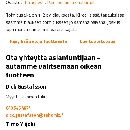
Osastot:
Painepesu
,
Painepesurien suuttimet
Toimitusaika on 1-2 pv tilauksesta. Kiireellisissä tapauksissa
saamme tilauksen toimitukseen jo samana päivänä, joskus
jopa muutaman tunnin varoitusajalla.
Kysy lisätietoja tuotteesta
Lue tuotekuvaus
Ota yhteyttä asiantuntijaan -
autamme valitsemaan oikean
tuotteen
Dick Gustafsson
Myynti, tekninen tuki
040 546 4874
dick.gustafsson@tehomix.fi
Timo Ylijoki