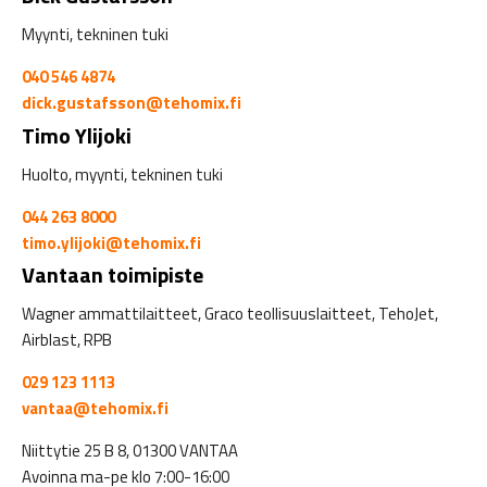
Myynti, tekninen tuki
040 546 4874
dick.gustafsson@tehomix.fi
Timo Ylijoki
Huolto, myynti, tekninen tuki
044 263 8000
timo.ylijoki@tehomix.fi
Vantaan toimipiste
Wagner ammattilaitteet, Graco teollisuuslaitteet, TehoJet,
Airblast, RPB
029 123 1113
vantaa@tehomix.fi
Niittytie 25 B 8, 01300 VANTAA
Avoinna ma-pe klo 7:00-16:00