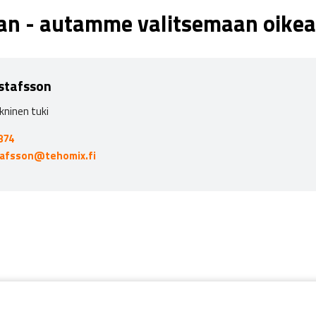
aan - autamme valitsemaan oikea
stafsson
kninen tuki
874
tafsson@tehomix.fi