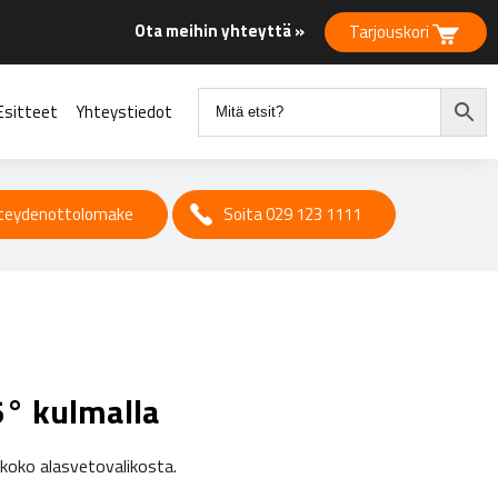
Ota meihin yhteyttä »
Tarjouskori
Esitteet
Yhteystiedot
teydenottolomake
Soita 029 123 1111
5° kulmalla
nkoko alasvetovalikosta.