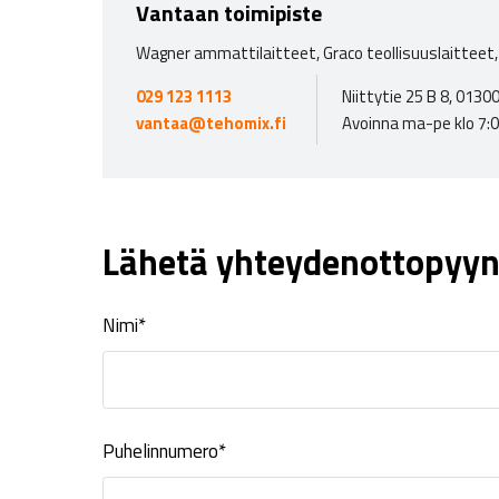
Vantaan toimipiste
Wagner ammattilaitteet, Graco teollisuuslaitteet, 
029 123 1113
Niittytie 25 B 8, 013
vantaa@tehomix.fi
Avoinna ma-pe klo 7:
Lähetä yhteydenottopyyn
Nimi*
Puhelinnumero*