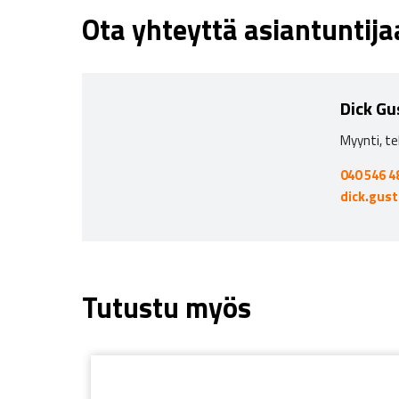
Ota yhteyttä asiantuntij
Dick Gu
Myynti, te
040 546 4
dick.gus
Tutustu myös