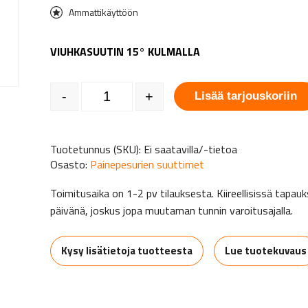
Ammattikäyttöön
VIUHKASUUTIN 15° KULMALLA
Keraaminen viuhkasuutin 15° kulmalla määrä
-
+
Lisää tarjouskoriin
Tuotetunnus (SKU):
Ei saatavilla/-tietoa
Osasto:
Painepesurien suuttimet
Toimitusaika on 1-2 pv tilauksesta. Kiireellisissä tap
päivänä, joskus jopa muutaman tunnin varoitusajalla.
Kysy lisätietoja tuotteesta
Lue tuotekuvaus