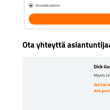
Ammattikäyttöön
Ota yhteyttä asiantuntij
Dick Gu
Myynti, te
040 546 4
dick.gus