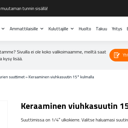
 muutaman tunnin sisällä!
Ammattilaisille
Kuluttajille
Huolto
Takuu
Yritys
tamme? Sivuilla ei ole koko valikoimaamme, meiltä saat
Yh
a kysy lisää.
rien suuttimet
»
Keraaminen viuhkasuutin 15° kulmalla
Keraaminen viuhkasuutin 1
Suuttimissa on 1/4″ ulkokierre. Valitse haluamasi suuti