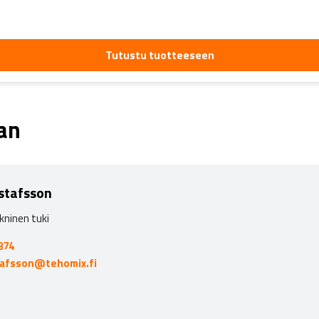
Tutustu tuotteeseen
aan
stafsson
kninen tuki
874
tafsson@tehomix.fi