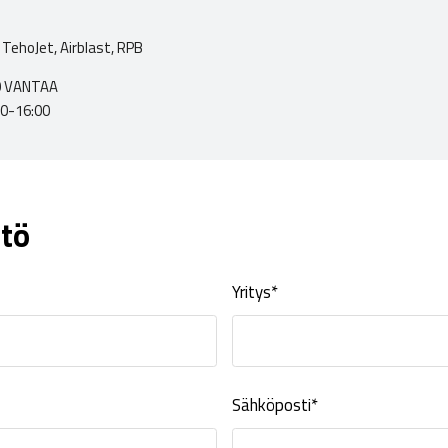
TehoJet, Airblast, RPB
00 VANTAA
00-16:00
tö
Yritys*
Sähköposti*