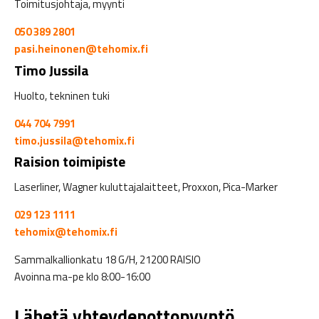
Toimitusjohtaja, myynti
050 389 2801
pasi.heinonen@tehomix.fi
Timo Jussila
Huolto, tekninen tuki
044 704 7991
timo.jussila@tehomix.fi
Raision toimipiste
Laserliner, Wagner kuluttajalaitteet, Proxxon, Pica-Marker
029 123 1111
tehomix@tehomix.fi
Sammalkallionkatu 18 G/H, 21200 RAISIO
Avoinna ma-pe klo 8:00-16:00
Lähetä yhteydenottopyyntö