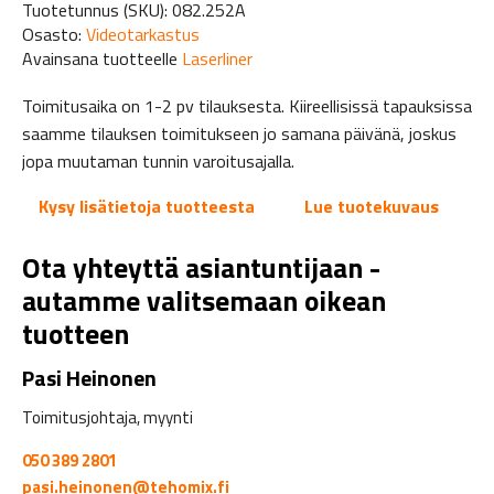
Tuotetunnus (SKU):
082.252A
Osasto:
Videotarkastus
Avainsana tuotteelle
Laserliner
Toimitusaika on 1-2 pv tilauksesta. Kiireellisissä tapauksissa
saamme tilauksen toimitukseen jo samana päivänä, joskus
jopa muutaman tunnin varoitusajalla.
Kysy lisätietoja tuotteesta
Lue tuotekuvaus
Ota yhteyttä asiantuntijaan -
autamme valitsemaan oikean
tuotteen
Pasi Heinonen
Toimitusjohtaja, myynti
050 389 2801
pasi.heinonen@tehomix.fi