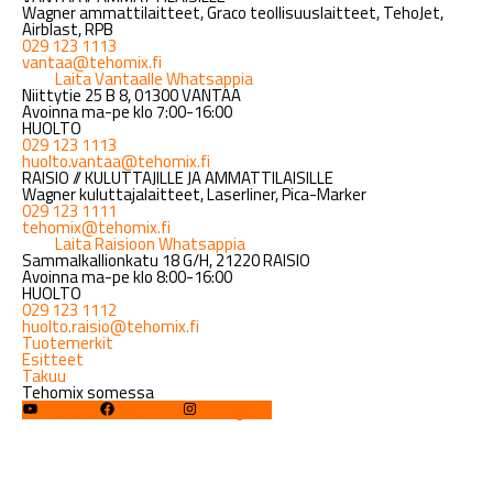
Wagner ammattilaitteet, Graco teollisuuslaitteet, TehoJet,
Airblast, RPB
029 123 1113
vantaa@tehomix.fi
Laita Vantaalle Whatsappia
Niittytie 25 B 8, 01300 VANTAA
Avoinna ma-pe klo 7:00-16:00
HUOLTO
029 123 1113
huolto.vantaa@tehomix.fi
RAISIO // KULUTTAJILLE JA AMMATTILAISILLE
Wagner kuluttajalaitteet, Laserliner, Pica-Marker
029 123 1111
tehomix@tehomix.fi
Laita Raisioon Whatsappia
Sammalkallionkatu 18 G/H, 21220 RAISIO
Avoinna ma-pe klo 8:00-16:00
HUOLTO
029 123 1112
huolto.raisio@tehomix.fi
Tuotemerkit
Esitteet
Takuu
Tehomix somessa
YouTube
Facebook
Instagram