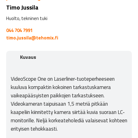
Timo Jussila
Huolto, tekninen tuki
044 704 7991
timo.jussila@tehomix.fi
Kuvaus
VideoScope One on Laserliner-tuoteperheeseen
kuuluva kompaktin kokoinen tarkastuskamera
vaikeapääsyisten paikkojen tarkastukseen.
Videokameran taipuisaan 1,5 metriä pitkään
kaapeliin kiinnitetty kamera siirtää kuvia suoraan LC-
monitorille. Neljä korkeateholediä valaisevat kohteen
erityisen tehokkaasti.