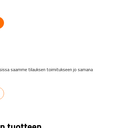
auksissa saamme tilauksen toimitukseen jo samana
n tuotteen