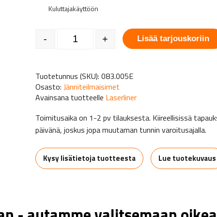
Kuluttajakäyttöön
Laserliner BatteryCheck määrä
-
+
Lisää tarjouskoriin
Tuotetunnus (SKU):
083.005E
Osasto:
Jänniteilmaisimet
Avainsana tuotteelle
Laserliner
Toimitusaika on 1-2 pv tilauksesta. Kiireellisissä tap
päivänä, joskus jopa muutaman tunnin varoitusajalla.
Kysy lisätietoja tuotteesta
Lue tuotekuvaus
aan - autamme valitsemaan oikea