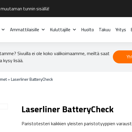
 muutaman tunnin sisällä!
Ammattilaisille
Kuluttajille
Huolto
Takuu
Yritys
tamme? Sivuilla ei ole koko valikoimaamme, meiltä saat
Yh
a kysy lisää.
imet
»
Laserliner BatteryCheck
Laserliner BatteryCheck
Paristotesteri kaikkien yleisten paristotyyppien varaus