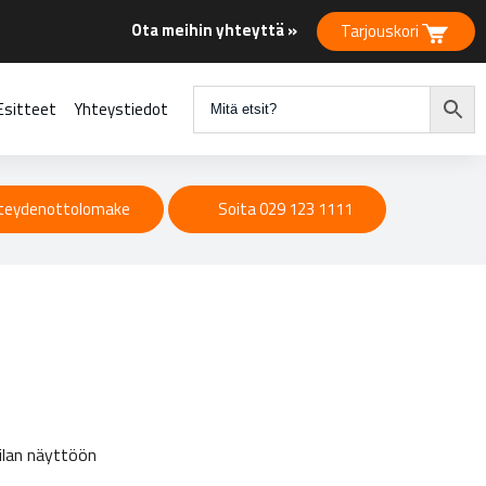
Ota meihin yhteyttä »
Tarjouskori
Esitteet
Yhteystiedot
teydenottolomake
Soita 029 123 1111
tilan näyttöön