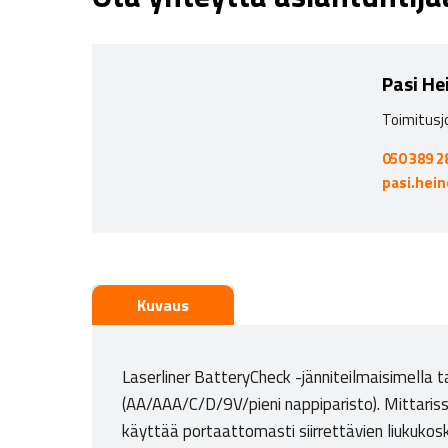
Pasi He
Toimitusj
050 389 2
pasi.hei
Kuvaus
Laserliner BatteryCheck -jänniteilmaisimella ta
(AA/AAA/C/D/9V/pieni nappiparisto). Mittariss
käyttää portaattomasti siirrettävien liukukoske