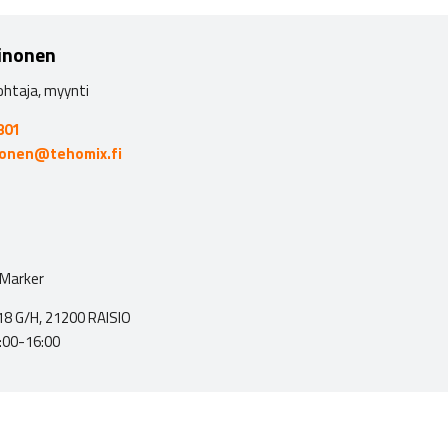
inonen
ohtaja, myynti
801
nonen@tehomix.fi
-Marker
8 G/H, 21200 RAISIO
:00-16:00