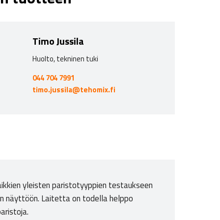
Timo Jussila
Huolto, tekninen tuki
044 704 7991
timo.jussila@tehomix.fi
 kaikkien yleisten paristotyyppien testaukseen
an näyttöön. Laitetta on todella helppo
aristoja.