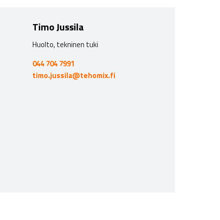
Timo Jussila
Huolto, tekninen tuki
044 704 7991
timo.jussila@tehomix.fi