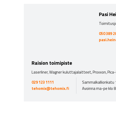
Pasi He
Toimitusj
050 389 2
pasi.hei
Raision toimipiste
Laserliner, Wagner kuluttajalaitteet, Proxxon, Pica
029 123 1111
Sammalkallionkatu 1
tehomix@tehomix.fi
Avoinna ma-pe klo 8