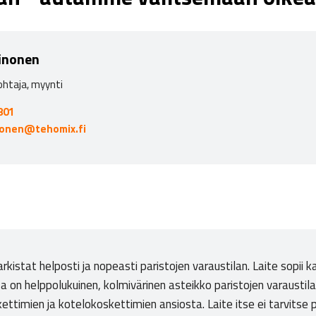
inonen
ohtaja, myynti
801
nonen@tehomix.fi
rkistat helposti ja nopeasti paristojen varaustilan. Laite sopii
a on helppolukuinen, kolmivärinen asteikko paristojen varaustil
ttimien ja kotelokoskettimien ansiosta. Laite itse ei tarvitse p