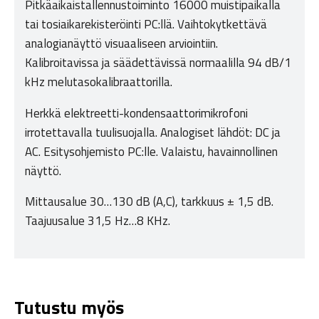
Pitkäaikaistallennustoiminto 16000 muistipaikalla
tai tosiaikarekisteröinti PC:llä. Vaihtokytkettävä
analogianäyttö visuaaliseen arviointiin.
Kalibroitavissa ja säädettävissä normaalilla 94 dB/1
kHz melutasokalibraattorilla.
Herkkä elektreetti-kondensaattorimikrofoni
irrotettavalla tuulisuojalla. Analogiset lähdöt: DC ja
AC. Esitysohjemisto PC:lle. Valaistu, havainnollinen
näyttö.
Mittausalue 30…130 dB (A,C), tarkkuus ± 1,5 dB.
Taajuusalue 31,5 Hz…8 KHz.
Tutustu myös