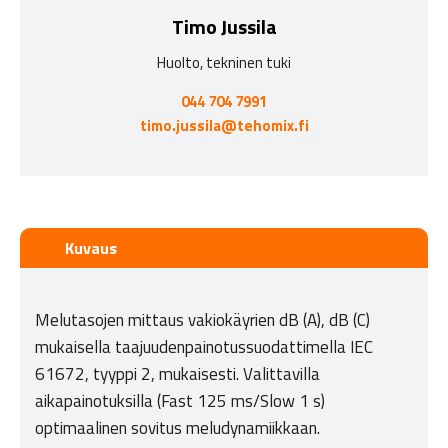
Timo Jussila
Huolto, tekninen tuki
044 704 7991
timo.jussila@tehomix.fi
Kuvaus
Melutasojen mittaus vakiokäyrien dB (A), dB (C)
mukaisella taajuudenpainotussuodattimella IEC
61672, tyyppi 2, mukaisesti. Valittavilla
aikapainotuksilla (Fast 125 ms/Slow 1 s)
optimaalinen sovitus meludynamiikkaan.