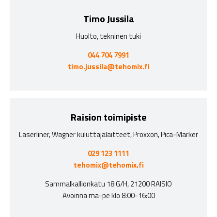
Timo Jussila
Huolto, tekninen tuki
044 704 7991
timo.jussila@tehomix.fi
Raision toimipiste
Laserliner, Wagner kuluttajalaitteet, Proxxon, Pica-Marker
029 123 1111
tehomix@tehomix.fi
Sammalkallionkatu 18 G/H, 21200 RAISIO
Avoinna ma-pe klo 8:00-16:00