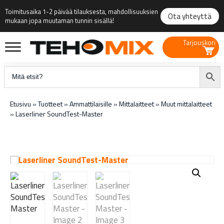
Toimitusaika 1-2 päivää tilauksesta, mahdollisuuksien
Ota yhteyttä
mukaan jopa muutaman tunnin sisällä!
Tarjouskori
Etusivu
»
Tuotteet
»
Ammattilaisille
»
Mittalaitteet
»
Muut mittalaitteet
»
Laserliner SoundTest-Master