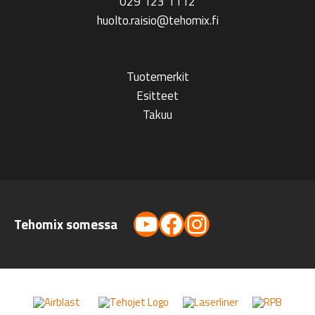
029 123 1112
huolto.raisio@tehomix.fi
Tuotemerkit
Esitteet
Takuu
YouTube
Facebook
Instagram
Tehomix somessa