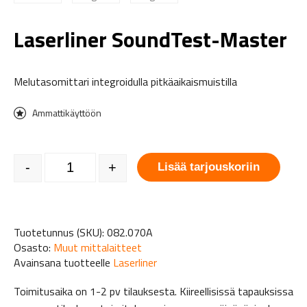
Laserliner SoundTest-Master
Melutasomittari integroidulla pitkäaikaismuistilla
Ammattikäyttöön
Laserliner SoundTest-Master määrä
-
+
Lisää tarjouskoriin
Tuotetunnus (SKU):
082.070A
Osasto:
Muut mittalaitteet
Avainsana tuotteelle
Laserliner
Toimitusaika on 1-2 pv tilauksesta. Kiireellisissä tapauksissa