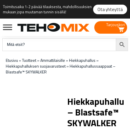
Toimitusaika 1-2 päivää tilauksesta, mahdollisuuksien
Ota yhteyttä
mukaan jopa muutaman tunnin sisällä!
Tarjouskori
Etusivu
»
Tuotteet
»
Ammattilaisille
»
Hiekkapuhallus
»
Hiekkapuhalluksen suojavarusteet
»
Hiekkapuhallussaappaat –
Blastsafe™ SKYWALKER
Hiekkapuhallus
– Blastsafe™
SKYWALKER