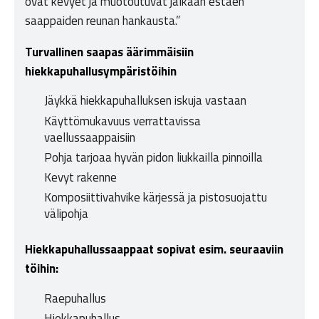
ovat kevyet ja muotoutuvat jalkaan estäen
saappaiden reunan hankausta.”
Turvallinen saapas äärimmäisiin
hiekkapuhallusympäristöihin
Jäykkä hiekkapuhalluksen iskuja vastaan
Käyttömukavuus verrattavissa
vaellussaappaisiin
Pohja tarjoaa hyvän pidon liukkailla pinnoilla
Kevyt rakenne
Komposiittivahvike kärjessä ja pistosuojattu
välipohja
Hiekkapuhallussaappaat sopivat esim. seuraaviin
töihin:
Raepuhallus
Hiekkapuhallus