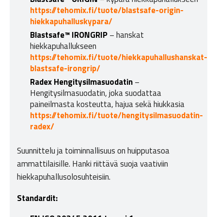
https://tehomix.fi/tuote/blastsafe-origin-
hiekkapuhalluskypara/
Blastsafe™ IRONGRIP
– hanskat
hiekkapuhallukseen
https://tehomix.fi/tuote/hiekkapuhallushanskat-
blastsafe-irongrip/
Radex Hengitysilmasuodatin
–
Hengitysilmasuodatin, joka suodattaa
paineilmasta kosteutta, hajua sekä hiukkasia
https://tehomix.fi/tuote/hengitysilmasuodatin-
radex/
Suunnittelu ja toiminnallisuus on huipputasoa
ammattilaisille. Hanki riittävä suoja vaativiin
hiekkapuhallusolosuhteisiin.
Standardit: