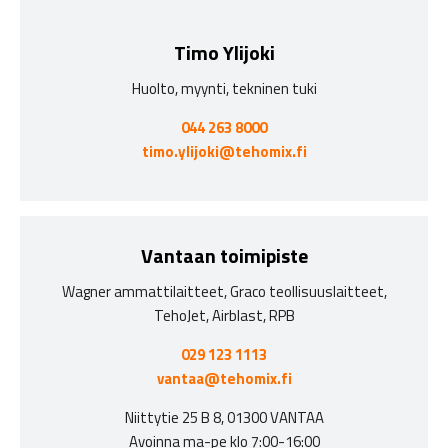
Timo Ylijoki
Huolto, myynti, tekninen tuki
044 263 8000
timo.ylijoki@tehomix.fi
Vantaan toimipiste
Wagner ammattilaitteet, Graco teollisuuslaitteet,
TehoJet, Airblast, RPB
029 123 1113
vantaa@tehomix.fi
Niittytie 25 B 8, 01300 VANTAA
Avoinna ma-pe klo 7:00-16:00