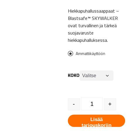
Hiekkapuhallussaappaat –
Blastsafe™ SKYWALKER
ovat turvallinen ja tärkeä
suojavaruste
hiekkapuhalluksessa.
Ammattikäyttöön
KOKO
Hiekkapuhallussaappaat - B
-
+
Lisää
tarjouskoriin