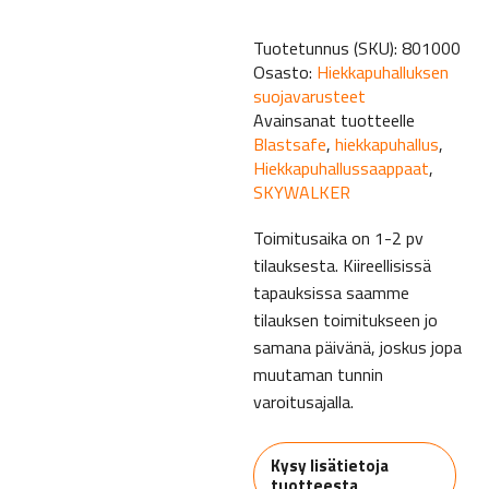
Tuotetunnus (SKU):
801000
Osasto:
Hiekkapuhalluksen
suojavarusteet
Avainsanat tuotteelle
Blastsafe
,
hiekkapuhallus
,
Hiekkapuhallussaappaat
,
SKYWALKER
Toimitusaika on 1-2 pv
tilauksesta. Kiireellisissä
tapauksissa saamme
tilauksen toimitukseen jo
samana päivänä, joskus jopa
muutaman tunnin
varoitusajalla.
Kysy lisätietoja
tuotteesta