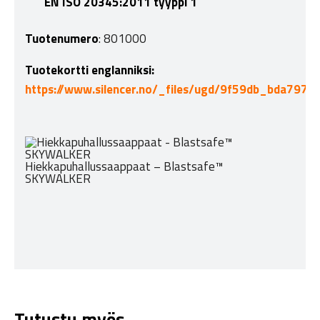
EN ISO 20345:2011 tyyppi 1
Tuotenumero
: 801000
Tuotekortti englanniksi:
https://www.silencer.no/_files/ugd/9f59db_bda797
Hiekkapuhallussaappaat – Blastsafe™
SKYWALKER
Tutustu myös