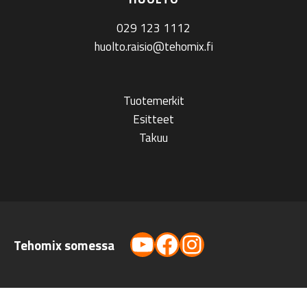
029 123 1112
huolto.raisio@tehomix.fi
Tuotemerkit
Esitteet
Takuu
YouTube
Facebook
Instagram
Tehomix somessa