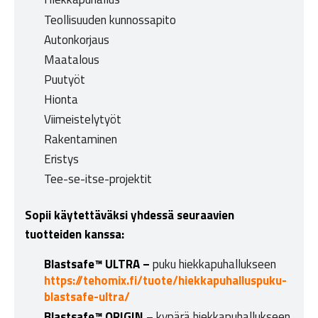
Teollisuuden kunnossapito
Autonkorjaus
Maatalous
Puutyöt
Hionta
Viimeistelytyöt
Rakentaminen
Eristys
Tee-se-itse-projektit
Sopii käytettäväksi yhdessä seuraavien
tuotteiden kanssa:
Blastsafe™ ULTRA –
puku hiekkapuhallukseen
https://tehomix.fi/tuote/hiekkapuhalluspuku-
blastsafe-ultra/
Blastsafe™ ORIGIN
– kypärä hiekkapuhallukseen