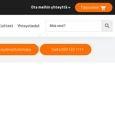
Ota meihin yhteyttä »
Tarjouskori
Esitteet
Yhteystiedot
teydenottolomake
Soita 029 123 1111