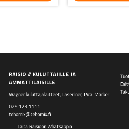
RAISIO // KULUTTAJILLE JA
Tuo
AMMATTILAISILLE
Esit
Tak
Wagner kuluttajalaitteet, Laserliner, Pica-Marker
029 123 1111
tehomix@tehomix.fi
Laita Raisioon Whatsappia