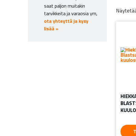
saat paljon muitakin
Näytetää
tarvikkeita ja varaosia ym,
ota yhteyttä ja kysy
lisää »
HIEKK
BLAST
KUULO
T