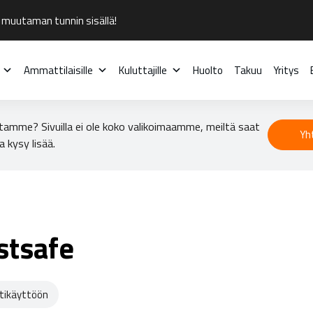
 muutaman tunnin sisällä!
Ammattilaisille
Kuluttajille
Huolto
Takuu
Yritys
tamme? Sivuilla ei ole koko valikoimaamme, meiltä saat
Yh
a kysy lisää.
stsafe
ikäyttöön