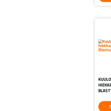
KUULO
HIEKK
BLAST
T