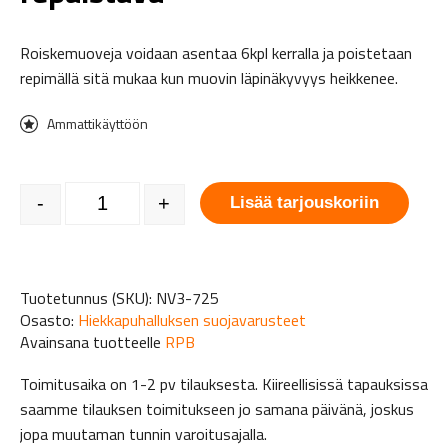
Roiskemuoveja voidaan asentaa 6kpl kerralla ja poistetaan
repimällä sitä mukaa kun muovin läpinäkyvyys heikkenee.
Ammattikäyttöön
Roiskemuovi NOVA3 repäistävä määrä
-
+
Lisää tarjouskoriin
Tuotetunnus (SKU):
NV3-725
Osasto:
Hiekkapuhalluksen suojavarusteet
Avainsana tuotteelle
RPB
Toimitusaika on 1-2 pv tilauksesta. Kiireellisissä tapauksissa
saamme tilauksen toimitukseen jo samana päivänä, joskus
jopa muutaman tunnin varoitusajalla.