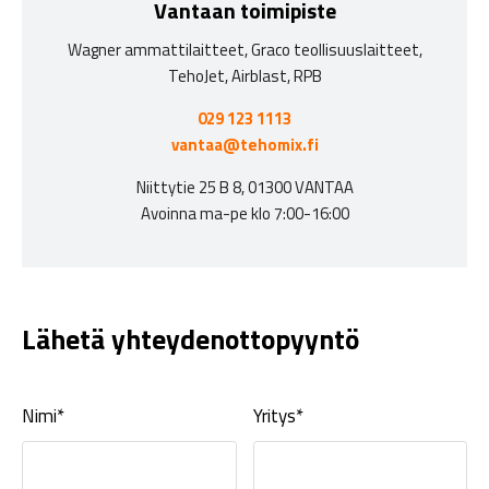
Vantaan toimipiste
Wagner ammattilaitteet, Graco teollisuuslaitteet,
TehoJet, Airblast, RPB
029 123 1113
vantaa@tehomix.fi
Niittytie 25 B 8, 01300 VANTAA
Avoinna ma-pe klo 7:00-16:00
Lähetä yhteydenottopyyntö
Nimi*
Yritys*