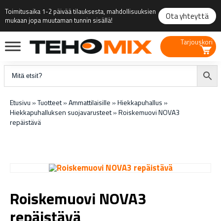
Toimitusaika 1-2 päivää tilauksesta, mahdollisuuksien
Ota yhteyttä
mukaan jopa muutaman tunnin sisällä!
Tarjouskori
Etusivu
»
Tuotteet
»
Ammattilaisille
»
Hiekkapuhallus
»
Hiekkapuhalluksen suojavarusteet
»
Roiskemuovi NOVA3
repäistävä
Roiskemuovi NOVA3
repäistävä