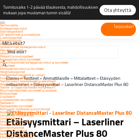
Toimitusaika 1-2 päivää tilauksesta, mahdollisuuksien
Ota yhteyttä
mukaan jopa muutaman tunnin sisällä!
Teollisuudelle
Tarjouskori
Korkeapainepumput
Statiikkapistoolit
2K-sekoittimet ja annostelijat
Liuotintislaimet
Ammattilaisille
Mitä etsit?
Maalauslaitteet
Sähkötoimiset korkeapaineruiskut
Kääntösuuttimet
Letkut
Pistoolit ja suutinjatkeet
Korkeapaineruiskun tarvikkeet
×
Paineilmatoimiset korkeapaineruiskut ja tarvikkeet
2K-laitteet
Matalapaineruiskut ja tarvikkeet
Hengityssuojaimet
Hiekkapuhalluskypärät ja -suojat
Etusivu
»
Tuotteet
»
Ammattilaisille
»
Mittalaitteet
»
Etäisyyden
Suojainten tarvikkeet
Tasoiteruiskut, tasoitekoneet ja sekoittajat
mittaaminen
»
Etäisyysmittari – Laserliner DistanceMaster Plus 80
Wagner tasoitelaitteet, tarvikkeet ja varaosat
Tasoite- ja rappauslaitteiden kompressorit
Muut tasoitelaitteet, tarvikkeet ja varaosat
Mittalaitteet
Linjalaserit
Linjalasereiden tarvikkeet
Tasolaserit
Tasolasereiden tarvikkeet
Kolmijalat, mittalatat ja kiinnittimet
Kosteuden mittaaminen
Lämpötilan mittaaminen
Etäisyysmittari – Laserliner
Lämpökamerat
Kalvonpaksuusmittarit
Tarkastuskamerat
Jänniteilmaisimet
DistanceMaster Plus 80
Rakennetunnistimet
Kaltevuuden mittaaminen
Etäisyyden mittaaminen