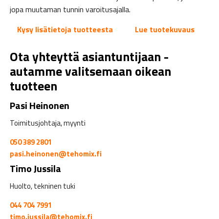
jopa muutaman tunnin varoitusajalla.
Kysy lisätietoja tuotteesta
Lue tuotekuvaus
Ota yhteyttä asiantuntijaan -
autamme valitsemaan oikean
tuotteen
Pasi Heinonen
Toimitusjohtaja, myynti
050 389 2801
pasi.heinonen@tehomix.fi
Timo Jussila
Huolto, tekninen tuki
044 704 7991
timo.jussila@tehomix.fi