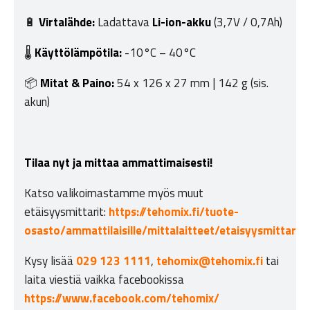
🔋
Virtalähde:
Ladattava
Li-ion-akku
(3,7V / 0,7Ah)
🌡
Käyttölämpötila:
-10°C – 40°C
📦
Mitat & Paino:
54 x 126 x 27 mm | 142 g (sis.
akun)
Tilaa nyt ja mittaa ammattimaisesti!
Katso valikoimastamme myös muut
etäisyysmittarit:
https://tehomix.fi/tuote-
osasto/ammattilaisille/mittalaitteet/etaisyysmittarit/
Kysy lisää
029 123 1111
,
tehomix@tehomix.fi
tai
laita viestiä vaikka facebookissa
https://www.facebook.com/tehomix/