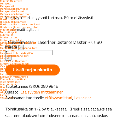
Muut mittalaitteet
Painepesu
Painepesurit
Painepesurien suuttimet
Painepesurien kahvat
Painepesurien lisävarusteet
Yleiskäytön etäisyysmittari max. 80 m etäisyyksille
Painepesurien tarvikkeet
Hiekkapuhallus
Hiekkapuhalluslaitteet
Hiekkapuhalluslaitteiden tarvikkeet
Hiekkapuhalluksen suojavarusteet
Ammattikäyttöön
Muut tuotteet
Merkintäkynät
Kuluttajille
Maalauslaitteet
Korkeapaineruiskut
Etäisyysmittari - Laserliner DistanceMaster Plus 80
Korkeapaineruiskujen tarvikkeet
Matalapaineruiskut
määrä
-
Matalapaineruiskujen tarvikkeet
Mittalaitteet
Linjalaserit kuluttajakäyttöön
Linjalasereiden tarvikkeet
+
Jalustat
Kosteuden mittaaminen
Lämpötilan mittaaminen
Videotarkastus
Jänniteilmaisimet
Lisää tarjouskoriin
Rakennetunnistimet
Kaltevuuden mittaaminen
Etäisyyden mittaaminen
Kuumailmapuhaltimet
Tapetinirrottimet
Muut tuotteet
Tuotetunnus (SKU):
080.984E
Huolto
Takuu
Osasto:
Etäisyyden mittaaminen
Yritys
Esitteet
Avainsanat tuotteelle
etäisyysmittari
,
Laserliner
Yhteystiedot
Toimitusaika on 1-2 pv tilauksesta. Kiireellisissä tapauksissa
saamme tilauksen toimitukseen jo samana päivänä, joskus