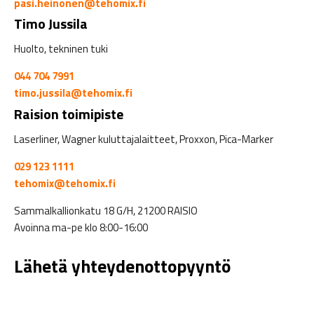
pasi.heinonen@tehomix.fi
Timo Jussila
Huolto, tekninen tuki
044 704 7991
timo.jussila@tehomix.fi
Raision toimipiste
Laserliner, Wagner kuluttajalaitteet, Proxxon, Pica-Marker
029 123 1111
tehomix@tehomix.fi
Sammalkallionkatu 18 G/H, 21200 RAISIO
Avoinna ma-pe klo 8:00-16:00
Lähetä yhteydenottopyyntö