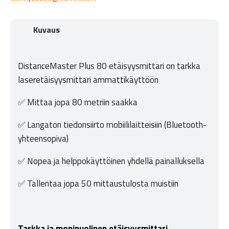
Kuvaus
DistanceMaster Plus 80 etäisyysmittari on tarkka
laseretäisyysmittari ammattikäyttöön
✅ Mittaa jopa 80 metriin saakka
✅ Langaton tiedonsiirto mobiililaitteisiin (Bluetooth-
yhteensopiva)
✅ Nopea ja helppokäyttöinen yhdellä painalluksella
✅ Tallentaa jopa 50 mittaustulosta muistiin
Tarkka ja monipuolinen etäisyysmittari