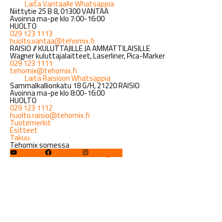
Laita Vantaalle Whatsappia
Niittytie 25 B 8, 01300 VANTAA
Avoinna ma-pe klo 7:00-16:00
HUOLTO
029 123 1113
huolto.vantaa@tehomix.fi
RAISIO // KULUTTAJILLE JA AMMATTILAISILLE
Wagner kuluttajalaitteet, Laserliner, Pica-Marker
029 123 1111
tehomix@tehomix.fi
Laita Raisioon Whatsappia
Sammalkallionkatu 18 G/H, 21220 RAISIO
Avoinna ma-pe klo 8:00-16:00
HUOLTO
029 123 1112
huolto.raisio@tehomix.fi
Tuotemerkit
Esitteet
Takuu
Tehomix somessa
YouTube
Facebook
Instagram