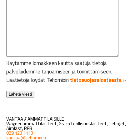
Käytämme lomakkeen kautta saatuja tietoja
palveluidemme tarjoamiseen ja toimittamiseen.
Lisätietoja löydät Tehomixin
tietosuojaselosteesta »
VANTAA // AMMATTILAISILLE
Wagner ammattilaitteet, Graco teollisuuslaitteet, TehoJet,
Airblast, RPB
029 123 1113
vantaa@tehomix.fi