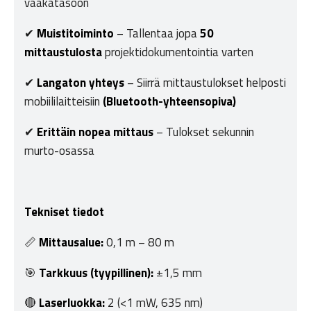
vaakatasoon
✔
Muistitoiminto
– Tallentaa jopa
50
mittaustulosta
projektidokumentointia varten
✔
Langaton yhteys
– Siirrä mittaustulokset helposti
mobiililaitteisiin
(Bluetooth-yhteensopiva)
✔
Erittäin nopea mittaus
– Tulokset sekunnin
murto-osassa
Tekniset tiedot
📏
Mittausalue:
0,1 m – 80 m
🎯
Tarkkuus (tyypillinen):
±1,5 mm
🔴
Laserluokka:
2 (<1 mW, 635 nm)